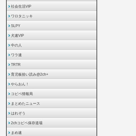
社会生活VIP
ワロタニッキ
SLPY
犬速VIP
中の人
ワラ速
TRTR
育児板拾い読み@2ch+
やらおん！
コピペ情報局
まとめたニュース
はれぞう
2chコピペ保存道場
まめ速