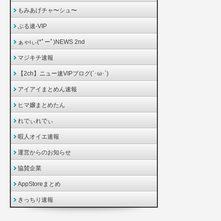
もみあげチャ〜シュ〜
ぶる速-VIP
ぁゃιぃ(*ﾟーﾟ)NEWS 2nd
マジキチ速報
【2ch】ニュー速VIPブログ(`･ω･´)
アイアイまとめん速報
ヒマ嬢まとめたん
れでぃれでぃ
暇人オイエ速報
運営からのお知らせ
協賛企業
AppStoreまとめ
きっちり速報