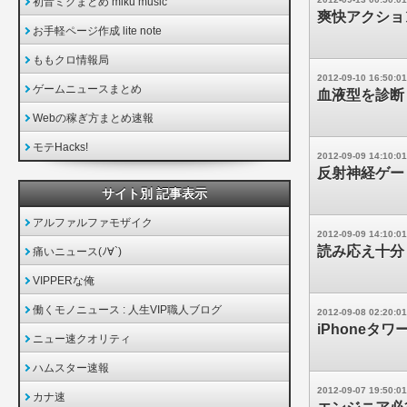
初音ミクまとめ miku music
爽快アクショ
お手軽ページ作成 lite note
ももクロ情報局
2012-09-10 16:50:01
ゲームニュースまとめ
血液型を診断
Webの稼ぎ方まとめ速報
モテHacks!
2012-09-09 14:10:01
反射神経ゲー
サイト別 記事表示
アルファルファモザイク
2012-09-09 14:10:01
読み応え十分
痛いニュース(ﾉ∀`)
VIPPERな俺
働くモノニュース : 人生VIP職人ブログ
2012-09-08 02:20:01
iPhoneタワ
ニュー速クオリティ
ハムスター速報
2012-09-07 19:50:01
カナ速