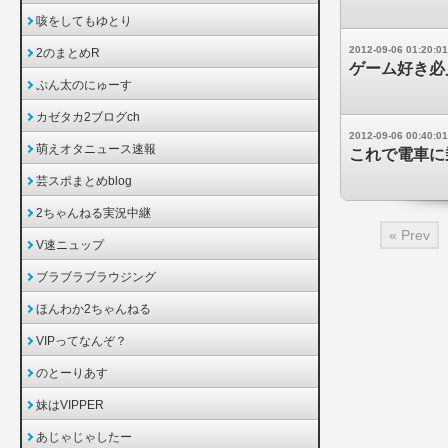
咳をしてもゆとり
2012-09-06 01:20:01
2のまとめR
ゲーム好き必
ぷん太のにゅーす
カゼタカ2ブログch
2012-09-06 00:40:01
萌えオタニュース速報
これで電車に乗
芸スポまとめblog
2ちゃんねる実況中継
« Prev
V速ニュップ
ブラブラブラウジング
ほんわか2ちゃんねる
VIPってなんぞ？
のとーりあす
妹はVIPPER
あじゃじゃしたー