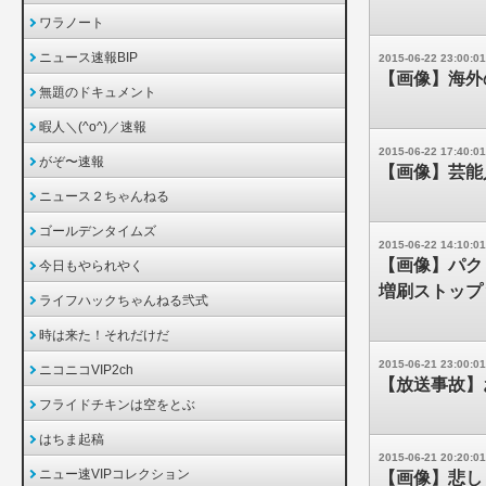
ワラノート
ニュース速報BIP
2015-06-22 23:00:01
【画像】海外
無題のドキュメント
暇人＼(^o^)／速報
2015-06-22 17:40:01
がぞ〜速報
【画像】芸能
ニュース２ちゃんねる
ゴールデンタイムズ
2015-06-22 14:10:01
【画像】パク
今日もやられやく
増刷ストップ
ライフハックちゃんねる弐式
時は来た！それだけだ
2015-06-21 23:00:01
ニコニコVIP2ch
【放送事故】
フライドチキンは空をとぶ
はちま起稿
2015-06-21 20:20:01
ニュー速VIPコレクション
【画像】悲し