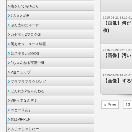
咳をしてもゆとり
2のまとめR
2015-06-21 18:10:01
【画像】何だ
ぷん太のにゅーす
枚)
カゼタカ2ブログch
萌えオタニュース速報
2015-06-20 22:10:01
芸スポまとめblog
【画像】汚い
2ちゃんねる実況中継
V速ニュップ
2015-06-20 18:40:01
【画像】ずる
ブラブラブラウジング
ほんわか2ちゃんねる
VIPってなんぞ？
« Prev
13
のとーりあす
妹はVIPPER
あじゃじゃしたー