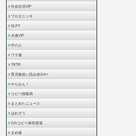
社会生活VIP
ワロタニッキ
SLPY
犬速VIP
中の人
ワラ速
TRTR
育児板拾い読み@2ch+
やらおん！
コピペ情報局
まとめたニュース
はれぞう
2chコピペ保存道場
まめ速