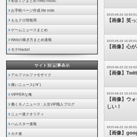
初音ミクまとめ miku music
お手軽ページ作成 lite note
2015-06-24 18:50:01
【画像】笑っ
ももクロ情報局
ゲームニュースまとめ
Webの稼ぎ方まとめ速報
2015-06-24 16:20:01
【画像】心が
モテHacks!
サイト別 記事表示
2015-06-23 22:10:02
【画像】Twi
アルファルファモザイク
痛いニュース(ﾉ∀`)
2015-06-23 19:10:01
VIPPERな俺
【画像】ウォ
働くモノニュース : 人生VIP職人ブログ
しい！
ニュー速クオリティ
ハムスター速報
2015-06-23 16:30:01
【画像】go
カナ速