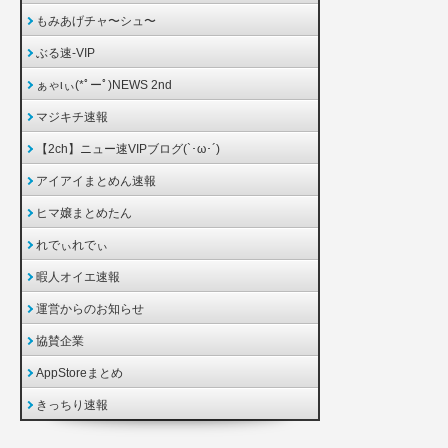
もみあげチャ〜シュ〜
ぶる速-VIP
ぁゃιぃ(*ﾟーﾟ)NEWS 2nd
マジキチ速報
【2ch】ニュー速VIPブログ(`･ω･´)
アイアイまとめん速報
ヒマ嬢まとめたん
れでぃれでぃ
暇人オイエ速報
運営からのお知らせ
協賛企業
AppStoreまとめ
きっちり速報