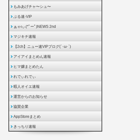
もみあげチャ〜シュ〜
ぶる速-VIP
ぁゃιぃ(*ﾟーﾟ)NEWS 2nd
マジキチ速報
【2ch】ニュー速VIPブログ(`･ω･´)
アイアイまとめん速報
ヒマ嬢まとめたん
れでぃれでぃ
暇人オイエ速報
運営からのお知らせ
協賛企業
AppStoreまとめ
きっちり速報