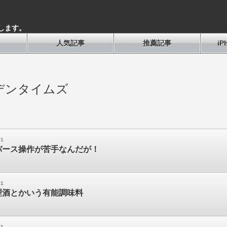
します。
人気記事
推薦記事
i
デンタイムズ
01
バース操作が苦手なんだが！
01
理酒とかいう有能調味料
01