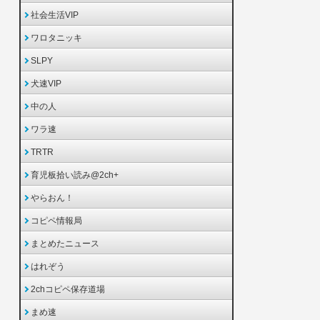
社会生活VIP
ワロタニッキ
SLPY
犬速VIP
中の人
ワラ速
TRTR
育児板拾い読み@2ch+
やらおん！
コピペ情報局
まとめたニュース
はれぞう
2chコピペ保存道場
まめ速