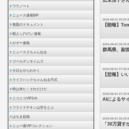
広末涼子さん
ワラノート
ニュース速報BIP
2026-08-01 09:20:
無題のドキュメント
【朗報】Tom
暇人＼(^o^)／速報
がぞ〜速報
2026-08-01 08:20:
群馬県、副
ニュース２ちゃんねる
ゴールデンタイムズ
2026-08-01 07:50:
今日もやられやく
【悲報】い
ライフハックちゃんねる弐式
時は来た！それだけだ
2026-08-01 07:20:
ニコニコVIP2ch
AIによるサ
フライドチキンは空をとぶ
はちま起稿
2026-08-01 06:20:
「30万貸す
ニュー速VIPコレクション