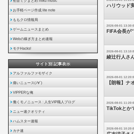
初音ミクまとめ miku music
ハリウッド
お手軽ページ作成 lite note
ももクロ情報局
2026-08-01 13:30:
ゲームニュースまとめ
FIFA会長
Webの稼ぎ方まとめ速報
モテHacks!
2026-08-01 13:10:
綾辻行人さ
サイト別 記事表示
アルファルファモザイク
2026-08-01 12:20:
【朗報】ナ
痛いニュース(ﾉ∀`)
VIPPERな俺
働くモノニュース : 人生VIP職人ブログ
2026-08-01 11:20:
TikTok
ニュー速クオリティ
ハムスター速報
2026-08-01 10:20:
カナ速