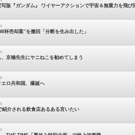
実写版『ガンダム』 ワイヤーアクションで宇宙＆無重力を飛び
01
が“W杯売却案”を撤回「分断を生み出した」
01
ん、京極先生にヤニねこを勧めてしまう
02
オエロ共和国、爆誕へ
01
とかで紹介される飲食店あるある言いたい
01