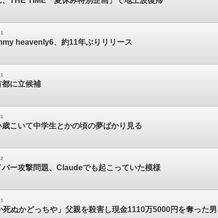
、THE TIME「夏休み特別企画」で地上波復帰
01
my heavenly6、約11年ぶりリリース
01
首都に立候補
01
い歳こいて中学生とかの頃の夢ばかり見る
02
イバー攻撃問題、Claudeでも起こっていた模様
01
か死ぬかどっちや」父親を殺害し現金1110万5000円を奪った