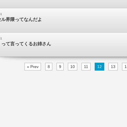
01
セル界隈ってなんだよ
01
」って言ってくるお姉さん
« Prev
8
9
10
11
12
13
1