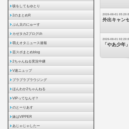
咳をしてもゆとり
2026-08-01 05:20:
2のまとめR
外出キャン
ぷん太のにゅーす
カゼタカ2ブログch
2026-08-01 02:20:
萌えオタニュース速報
「やあ少年
芸スポまとめblog
2ちゃんねる実況中継
V速ニュップ
ブラブラブラウジング
ほんわか2ちゃんねる
VIPってなんぞ？
のとーりあす
妹はVIPPER
あじゃじゃしたー