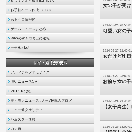
初音ミクまとめ miku music
女の子が受け
お手軽ページ作成 lite note
ももクロ情報局
2014-05-29 20:50:01
ゲームニュースまとめ
可愛い女の子
Webの稼ぎ方まとめ速報
モテHacks!
2014-05-27 21:40:01
女だけど昨日
サイト別 記事表示
アルファルファモザイク
2014-05-27 03:50:01
お前ら女の子
痛いニュース(ﾉ∀`)
VIPPERな俺
働くモノニュース : 人生VIP職人ブログ
2014-05-26 21:40:01
【女子高生】
ニュー速クオリティ
ハムスター速報
2014-05-25 23:50:01
カナ速