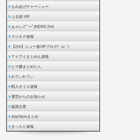
もみあげチャ〜シュ〜
ぶる速-VIP
ぁゃιぃ(*ﾟーﾟ)NEWS 2nd
マジキチ速報
【2ch】ニュー速VIPブログ(`･ω･´)
アイアイまとめん速報
ヒマ嬢まとめたん
れでぃれでぃ
暇人オイエ速報
運営からのお知らせ
協賛企業
AppStoreまとめ
きっちり速報