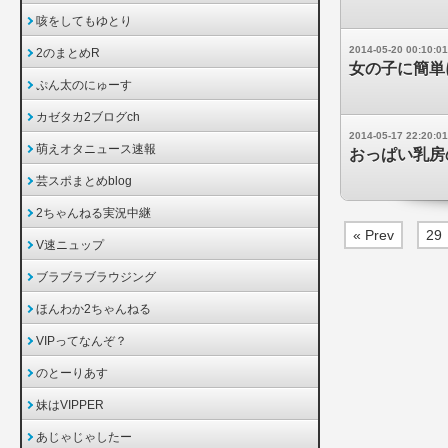
咳をしてもゆとり
2014-05-20 00:10:01
2のまとめR
女の子に簡単
ぷん太のにゅーす
カゼタカ2ブログch
2014-05-17 22:20:01
萌えオタニュース速報
おっぱい乳房
芸スポまとめblog
2ちゃんねる実況中継
« Prev
29
V速ニュップ
ブラブラブラウジング
ほんわか2ちゃんねる
VIPってなんぞ？
のとーりあす
妹はVIPPER
あじゃじゃしたー