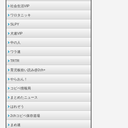
社会生活VIP
ワロタニッキ
SLPY
犬速VIP
中の人
ワラ速
TRTR
育児板拾い読み@2ch+
やらおん！
コピペ情報局
まとめたニュース
はれぞう
2chコピペ保存道場
まめ速