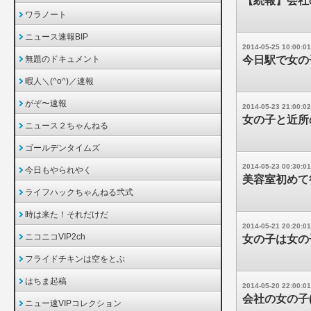
【続報】会社
ワラノート
ニュース速報BIP
2014-05-25 10:00:01
無題のドキュメント
今日駅で女の
暇人＼(^o^)／速報
がぞ〜速報
2014-05-23 21:00:02
女の子と近所
ニュース２ちゃんねる
ゴールデンタイムズ
2014-05-23 00:30:01
今日もやられやく
美容室初めて
ライフハックちゃんねる弐式
時は来た！それだけだ
2014-05-21 20:20:01
ニコニコVIP2ch
女の子は女の
フライドチキンは空をとぶ
はちま起稿
2014-05-20 22:00:01
会社の女の子(
ニュー速VIPコレクション