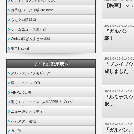
初音ミクまとめ miku music
【映画】 シ
お手軽ページ作成 lite note
ももクロ情報局
2021-09-15 01:40:01
ゲームニュースまとめ
『ガルパン』
載！
Webの稼ぎ方まとめ速報
モテHacks!
2021-09-15 01:40:01
サイト別 記事表示
「ブレイブウ
成しました
アルファルファモザイク
痛いニュース(ﾉ∀`)
2021-09-15 01:40:01
VIPPERな俺
『ルミナスウ
働くモノニュース : 人生VIP職人ブログ
退…
ニュー速クオリティ
ハムスター速報
2021-09-15 01:40:01
『ガルパン』
カナ速