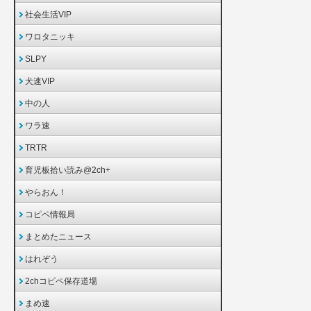
社会生活VIP
ワロタニッキ
SLPY
犬速VIP
中の人
ワラ速
TRTR
育児板拾い読み@2ch+
やらおん！
コピペ情報局
まとめたニュース
はれぞう
2chコピペ保存道場
まめ速