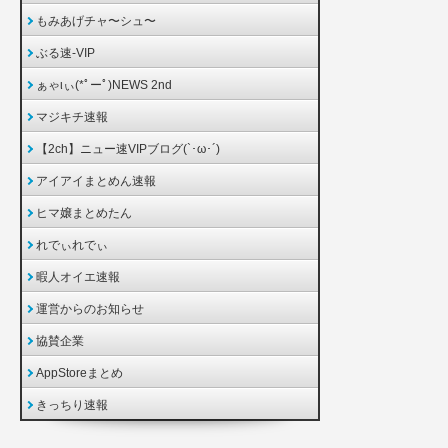
もみあげチャ〜シュ〜
ぶる速-VIP
ぁゃιぃ(*ﾟーﾟ)NEWS 2nd
マジキチ速報
【2ch】ニュー速VIPブログ(`･ω･´)
アイアイまとめん速報
ヒマ嬢まとめたん
れでぃれでぃ
暇人オイエ速報
運営からのお知らせ
協賛企業
AppStoreまとめ
きっちり速報