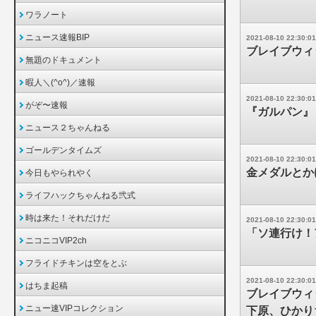
ワラノート
ニュース速報BIP
2021-08-10 22:30:01
ブレイブウィ
無題のドキュメント
暇人＼(^o^)／速報
2021-08-10 22:30:01
がぞ〜速報
『ガルパン』
ニュース２ちゃんねる
ゴールデンタイムズ
2021-08-10 22:30:01
金メダルとか
今日もやられやく
ライフハックちゃんねる弐式
時は来た！それだけだ
2021-08-10 22:30:01
「ソ連行け！
ニコニコVIP2ch
フライドチキンは空をとぶ
2021-08-10 22:30:01
はちま起稿
ブレイブウィ
ニュー速VIPコレクション
下原、ひかり