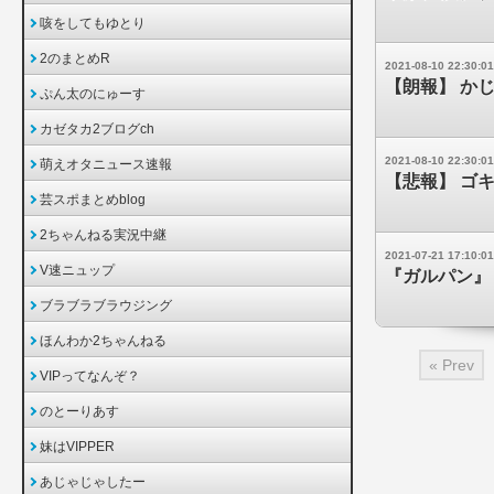
咳をしてもゆとり
2のまとめR
2021-08-10 22:30:01
【朗報】 か
ぷん太のにゅーす
カゼタカ2ブログch
2021-08-10 22:30:01
萌えオタニュース速報
【悲報】 ゴ
芸スポまとめblog
2ちゃんねる実況中継
2021-07-21 17:10:01
V速ニュップ
『ガルパン』
ブラブラブラウジング
ほんわか2ちゃんねる
« Prev
VIPってなんぞ？
のとーりあす
妹はVIPPER
あじゃじゃしたー