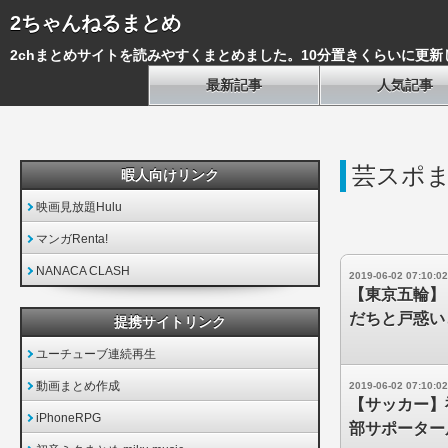
2ちゃんねるまとめ
2chまとめサイトを読みやすくまとめました。10分置きくらいに更新
最新記事
人気記事
芸スポま
暇人向けリンク
映画見放題Hulu
マンガRenta!
NANACA CLASH
2019-06-02 07:10:02
【東京五輪】
だちと戸惑い
提携サイトリンク
ユーチューブ連続再生
動画まとめ作成
2019-06-02 07:10:02
【サッカー】
iPhoneRPG
部サポーター