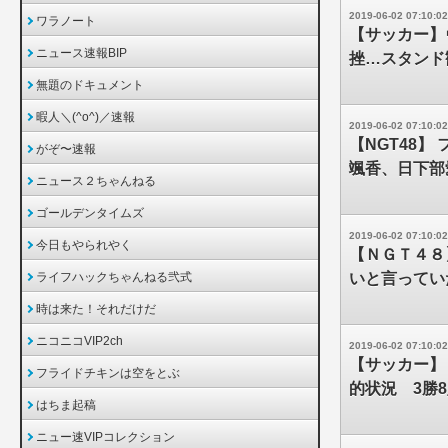
2019-06-02 07:10:02
ワラノート
【サッカー】
ニュース速報BIP
挫…スタンド
無題のドキュメント
暇人＼(^o^)／速報
2019-06-02 07:10:02
【NGT48】
がぞ〜速報
颯香、日下部
ニュース２ちゃんねる
ゴールデンタイムズ
2019-06-02 07:10:02
今日もやられやく
【ＮＧＴ４８
ライフハックちゃんねる弐式
いと言ってい
時は来た！それだけだ
ニコニコVIP2ch
2019-06-02 07:10:02
【サッカー】
フライドチキンは空をとぶ
的状況 3勝8
はちま起稿
ニュー速VIPコレクション