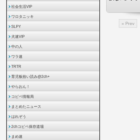
社会生活VIP
ワロタニッキ
« Prev
SLPY
犬速VIP
中の人
ワラ速
TRTR
育児板拾い読み@2ch+
やらおん！
コピペ情報局
まとめたニュース
はれぞう
2chコピペ保存道場
まめ速