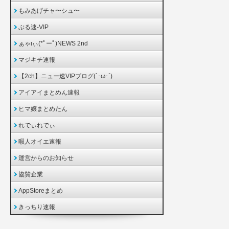
もみあげチャ〜シュ〜
ぶる速-VIP
ぁゃιぃ(*ﾟーﾟ)NEWS 2nd
マジキチ速報
【2ch】ニュー速VIPブログ(`･ω･´)
アイアイまとめん速報
ヒマ嬢まとめたん
れでぃれでぃ
暇人オイエ速報
運営からのお知らせ
協賛企業
AppStoreまとめ
きっちり速報