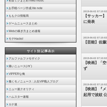
初音ミクまとめ miku music
お手軽ページ作成 lite note
2019-06-02 07:10:02
【サッカー】
ももクロ情報局
に発表
ゲームニュースまとめ
Webの稼ぎ方まとめ速報
2019-06-02 07:10:02
モテHacks!
【芸能】佐藤
サイト別 記事表示
アルファルファモザイク
2019-06-02 07:10:02
【映画】「空
痛いニュース(ﾉ∀`)
ず
VIPPERな俺
働くモノニュース : 人生VIP職人ブログ
2019-06-02 07:10:02
【映画】『メ
ニュー速クオリティ
起用で波紋 
ハムスター速報
カナ速