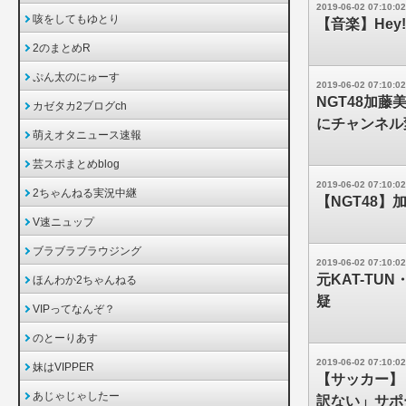
2019-06-02 07:10:02
咳をしてもゆとり
【音楽】Hey
2のまとめR
ぷん太のにゅーす
2019-06-02 07:10:02
NGT48加
カゼタカ2ブログch
にチャンネル
萌えオタニュース速報
芸スポまとめblog
2019-06-02 07:10:02
2ちゃんねる実況中継
【NGT48
V速ニュップ
ブラブラブラウジング
2019-06-02 07:10:02
元KAT-T
ほんわか2ちゃんねる
疑
VIPってなんぞ？
のとーりあす
2019-06-02 07:10:02
妹はVIPPER
【サッカー】
あじゃじゃしたー
訳ない」サポ