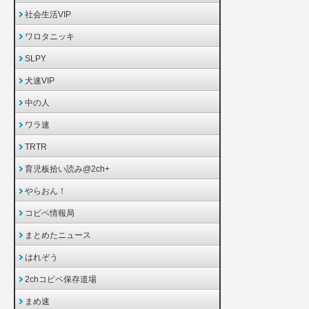
社会生活VIP
ワロタニッキ
SLPY
犬速VIP
中の人
ワラ速
TRTR
育児板拾い読み@2ch+
やらおん！
コピペ情報局
まとめたニュース
はれぞう
2chコピペ保存道場
まめ速