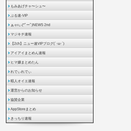
もみあげチャ〜シュ〜
ぶる速-VIP
ぁゃιぃ(*ﾟーﾟ)NEWS 2nd
マジキチ速報
【2ch】ニュー速VIPブログ(`･ω･´)
アイアイまとめん速報
ヒマ嬢まとめたん
れでぃれでぃ
暇人オイエ速報
運営からのお知らせ
協賛企業
AppStoreまとめ
きっちり速報