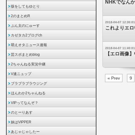
NHKでなん
咳をしてもゆとり
2のまとめR
2018-04-07 12:30:01
ぷん太のにゅーす
これよりエロ
カゼタカ2ブログch
萌えオタニュース速報
2018-04-07 11:40:01
【エロ画像】
芸スポまとめblog
2ちゃんねる実況中継
V速ニュップ
« Prev
9
ブラブラブラウジング
ほんわか2ちゃんねる
VIPってなんぞ？
のとーりあす
妹はVIPPER
あじゃじゃしたー