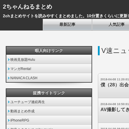
2ちゃんねるまとめ
2chまとめサイトを読みやすくまとめました。10分置きくらいに更新
最新記事
人気記事
V速ニュ
暇人向けリンク
映画見放題Hulu
マンガRenta!
NANACA CLASH
2018-04-08 11:20:01
僕（28）出
提携サイトリンク
ユーチューブ連続再生
2018-04-08 10:50:01
AV撮影して
動画まとめ作成
iPhoneRPG
2018-04-08 09:50:01