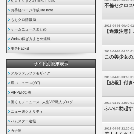
初音ミクまとめ miku music
不倫セクロス中
お手軽ページ作成 lite note
ももクロ情報局
2018-04-08 06:40:02
ゲームニュースまとめ
【過激注意】
Webの稼ぎ方まとめ速報
モテHacks!
2018-04-08 04:30:01
この美少女の
サイト別 記事表示
アルファルファモザイク
2018-04-08 03:50:01
【悲報】付き
痛いニュース(ﾉ∀`)
VIPPERな俺
働くモノニュース : 人生VIP職人ブログ
2018-04-07 23:00:01
ふいに勃起す
ニュー速クオリティ
ハムスター速報
2018-04-07 22:20:01
カナ速