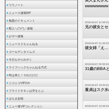
美人まんさん
ワラノート
wwwwwwww
ニュース速報BIP
無題のドキュメント
2018-04-07 21:50:01
兄の彼女とセッ
暇人＼(^o^)／速報
がぞ〜速報
2018-04-07 21:40:01
ニュース２ちゃんねる
彼女姉「え…
ゴールデンタイムズ
今日もやられやく
2018-04-07 20:50:01
ライフハックちゃんねる弐式
31歳のBBA
時は来た！それだけだ
ニコニコVIP2ch
2018-04-07 19:30:01
童貞はスク水
フライドチキンは空をとぶ
はちま起稿
ニュー速VIPコレクション
2018-04-07 12:40:01