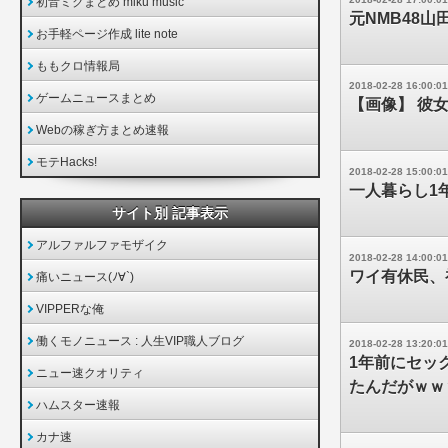
初音ミクまとめ miku music
元NMB48
お手軽ページ作成 lite note
ももクロ情報局
2018-02-28 16:00:01
ゲームニュースまとめ
【画像】 彼
Webの稼ぎ方まとめ速報
モテHacks!
2018-02-28 15:00:01
一人暮らし1
サイト別 記事表示
アルファルファモザイク
2018-02-28 14:00:01
ワイ有休民、
痛いニュース(ﾉ∀`)
VIPPERな俺
働くモノニュース : 人生VIP職人ブログ
2018-02-28 13:20:01
1年前にセッ
ニュー速クオリティ
たんだがｗｗ
ハムスター速報
カナ速