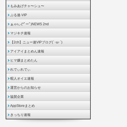
もみあげチャ〜シュ〜
ぶる速-VIP
ぁゃιぃ(*ﾟーﾟ)NEWS 2nd
マジキチ速報
【2ch】ニュー速VIPブログ(`･ω･´)
アイアイまとめん速報
ヒマ嬢まとめたん
れでぃれでぃ
暇人オイエ速報
運営からのお知らせ
協賛企業
AppStoreまとめ
きっちり速報