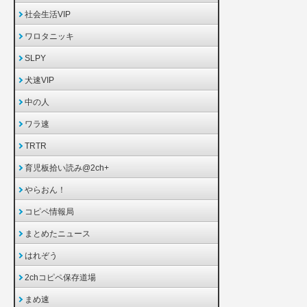
社会生活VIP
ワロタニッキ
SLPY
犬速VIP
中の人
ワラ速
TRTR
育児板拾い読み@2ch+
やらおん！
コピペ情報局
まとめたニュース
はれぞう
2chコピペ保存道場
まめ速