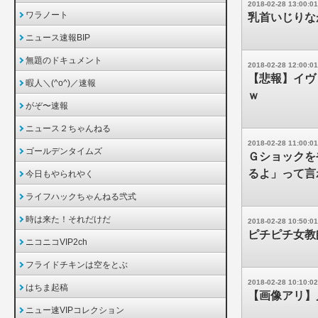
2018-02-28 13:00:01
ワラノート
乳首いじりな
ニュース速報BIP
無題のドキュメント
2018-02-28 12:00:01
【悲報】イヴ
暇人＼(^o^)／速報
ｗ
がぞ〜速報
ニュース２ちゃんねる
2018-02-28 11:00:01
ゴールデンタイムズ
Ｇショックを
るよ」って言
今日もやられやく
ライフハックちゃんねる弐式
時は来た！それだけだ
2018-02-28 10:50:01
ピチピチ女教
ニコニコVIP2ch
フライドチキンは空をとぶ
2018-02-28 10:10:02
はちま起稿
【画像アリ】
ニュー速VIPコレクション