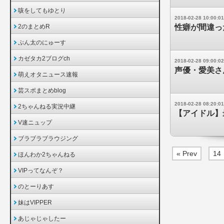
咳をしてもゆとり
2018-02-28 10:00:01
2のまとめR
性癖が間違っ
ぷん太のにゅーす
カゼタカ2ブログch
2018-02-28 09:00:02
声優・愛美さん
萌えオタニュース速報
芸スポまとめblog
2018-02-28 08:20:01
2ちゃんねる実況中継
【アイドル】
V速ニュップ
ブラブラブラウジング
« Prev
14
ほんわか2ちゃんねる
VIPってなんぞ？
のとーりあす
妹はVIPPER
あじゃじゃしたー