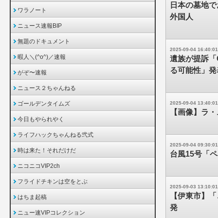
日本の墓地で
ワラノート
外国人
ニュース速報BIP
無題のドキュメント
2025-09-04 16:40:01
暇人＼(^o^)／速報
遺族が提訴「
る可能性」発
がぞ〜速報
ニュース２ちゃんねる
ゴールデンタイムズ
2025-09-04 13:40:01
【画像】ラ・
今日もやられやく
ライフハックちゃんねる弐式
2025-09-04 09:30:01
時は来た！それだけだ
台風15号「
ニコニコVIP2ch
フライドチキンは空をとぶ
2025-09-03 13:10:01
【伊東市】「
はちま起稿
発
ニュー速VIPコレクション