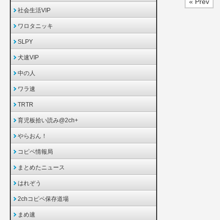
« Prev
社会生活VIP
ワロタニッキ
SLPY
犬速VIP
中の人
ワラ速
TRTR
育児板拾い読み@2ch+
やらおん！
コピペ情報局
まとめたニュース
はれぞう
2chコピペ保存道場
まめ速