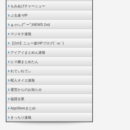
もみあげチャ〜シュ〜
ぶる速-VIP
ぁゃιぃ(*ﾟーﾟ)NEWS 2nd
マジキチ速報
【2ch】ニュー速VIPブログ(`･ω･´)
アイアイまとめん速報
ヒマ嬢まとめたん
れでぃれでぃ
暇人オイエ速報
運営からのお知らせ
協賛企業
AppStoreまとめ
きっちり速報