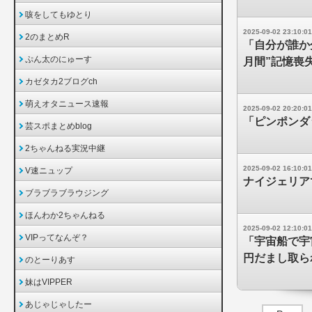
咳をしてもゆとり
2025-09-02 23:10:01
2のまとめR
「自分が誰か
ぷん太のにゅーす
月間”記憶喪
カゼタカ2ブログch
萌えオタニュース速報
2025-09-02 20:20:01
「ピンポンダ
芸スポまとめblog
2ちゃんねる実況中継
2025-09-02 16:10:01
V速ニュップ
ナイジェリア
ブラブラブラウジング
ほんわか2ちゃんねる
2025-09-02 12:10:01
VIPってなんぞ？
「宇宙船で宇
円だまし取ら
のとーりあす
妹はVIPPER
あじゃじゃしたー