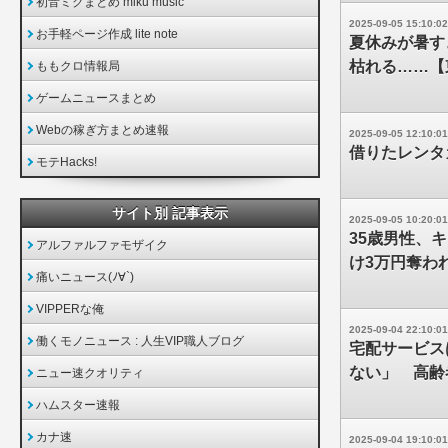
初音ミクまとめ miku music
2025-09-05 15:10:02
お手軽ページ作成 lite note
夏休みが暑す
枯れる……【
ももクロ情報局
ゲームニュースまとめ
Webの稼ぎ方まとめ速報
2025-09-05 12:10:01
借りたレンタカ
モテHacks!
サイト別 記事表示
2025-09-05 10:20:01
35歳男性、
アルファルファモザイク
け3万円奪わ
痛いニュース(ﾉ∀`)
VIPPERな俺
2025-09-04 22:10:01
働くモノニュース : 人生VIP職人ブログ
宅配サービス
ない」 高齢
ニュー速クオリティ
ハムスター速報
カナ速
2025-09-04 19:10:01