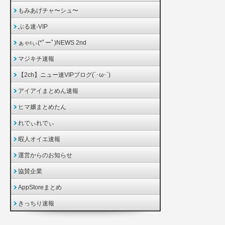
もみあげチャ〜シュ〜
ぶる速-VIP
ぁゃιぃ(*ﾟーﾟ)NEWS 2nd
マジキチ速報
【2ch】ニュー速VIPブログ(`･ω･´)
アイアイまとめん速報
ヒマ嬢まとめたん
れでぃれでぃ
暇人オイエ速報
運営からのお知らせ
協賛企業
AppStoreまとめ
きっちり速報