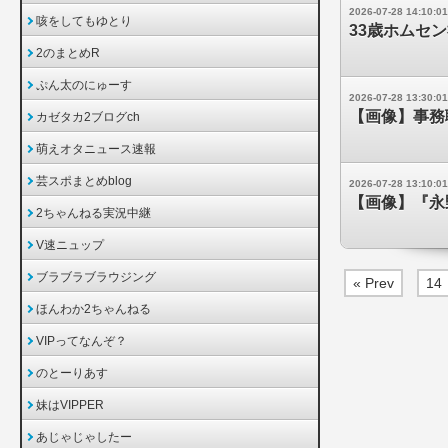
2026-07-28 14:10:01
咳をしてもゆとり
33歳ホムセン
2のまとめR
ぷん太のにゅーす
2026-07-28 13:30:01
【画像】事務
カゼタカ2ブログch
萌えオタニュース速報
芸スポまとめblog
2026-07-28 13:10:01
【画像】『永
2ちゃんねる実況中継
V速ニュップ
ブラブラブラウジング
« Prev
14
ほんわか2ちゃんねる
VIPってなんぞ？
のとーりあす
妹はVIPPER
あじゃじゃしたー