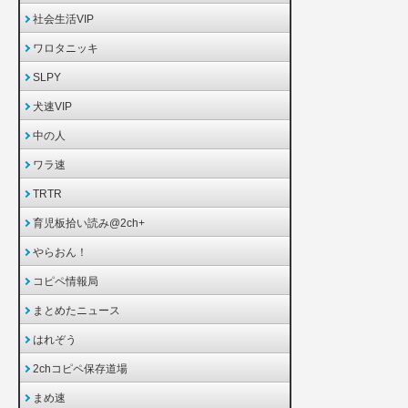
社会生活VIP
ワロタニッキ
SLPY
犬速VIP
中の人
ワラ速
TRTR
育児板拾い読み@2ch+
やらおん！
コピペ情報局
まとめたニュース
はれぞう
2chコピペ保存道場
まめ速