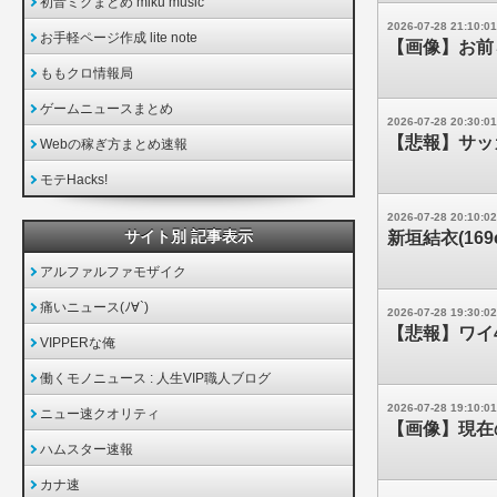
初音ミクまとめ miku music
2026-07-28 21:10:01
お手軽ページ作成 lite note
【画像】お前
ももクロ情報局
ゲームニュースまとめ
2026-07-28 20:30:01
【悲報】サッ
Webの稼ぎ方まとめ速報
モテHacks!
2026-07-28 20:10:02
サイト別 記事表示
新垣結衣(169
アルファルファモザイク
痛いニュース(ﾉ∀`)
2026-07-28 19:30:02
【悲報】ワイ
VIPPERな俺
働くモノニュース : 人生VIP職人ブログ
2026-07-28 19:10:01
ニュー速クオリティ
【画像】現在
ハムスター速報
カナ速