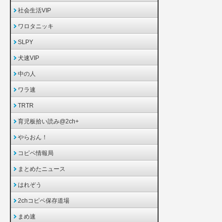
社会生活VIP
ワロタニッキ
SLPY
犬速VIP
中の人
ワラ速
TRTR
育児板拾い読み@2ch+
やらおん！
コピペ情報局
まとめたニュース
はれぞう
2chコピペ保存道場
まめ速