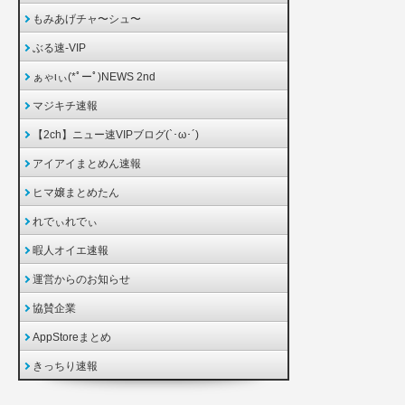
もみあげチャ〜シュ〜
ぶる速-VIP
ぁゃιぃ(*ﾟーﾟ)NEWS 2nd
マジキチ速報
【2ch】ニュー速VIPブログ(`･ω･´)
アイアイまとめん速報
ヒマ嬢まとめたん
れでぃれでぃ
暇人オイエ速報
運営からのお知らせ
協賛企業
AppStoreまとめ
きっちり速報