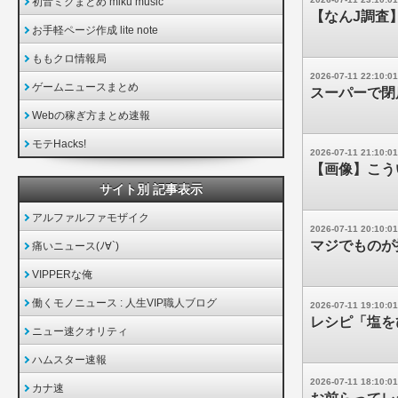
初音ミクまとめ miku music
【なんJ調査
お手軽ページ作成 lite note
ももクロ情報局
2026-07-11 22:10:01
ゲームニュースまとめ
スーパーで閉
Webの稼ぎ方まとめ速報
モテHacks!
2026-07-11 21:10:01
【画像】こういう
サイト別 記事表示
アルファルファモザイク
2026-07-11 20:10:01
マジでものが
痛いニュース(ﾉ∀`)
VIPPERな俺
働くモノニュース : 人生VIP職人ブログ
2026-07-11 19:10:01
レシピ「塩を
ニュー速クオリティ
ハムスター速報
2026-07-11 18:10:01
カナ速