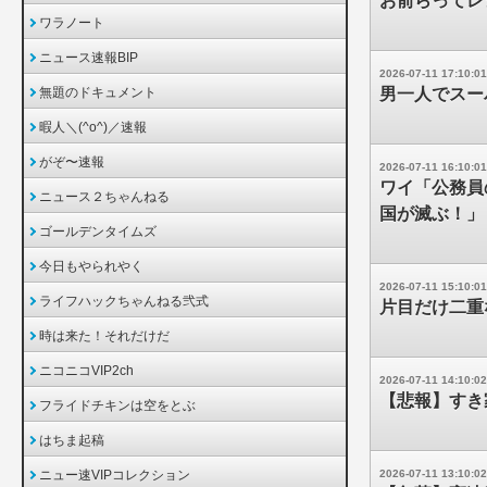
お前らってレ
ワラノート
ニュース速報BIP
2026-07-11 17:10:01
無題のドキュメント
男一人でスー
暇人＼(^o^)／速報
がぞ〜速報
2026-07-11 16:10:01
ワイ「公務員
ニュース２ちゃんねる
国が滅ぶ！」
ゴールデンタイムズ
今日もやられやく
2026-07-11 15:10:01
ライフハックちゃんねる弐式
片目だけ二重
時は来た！それだけだ
ニコニコVIP2ch
2026-07-11 14:10:02
【悲報】すき
フライドチキンは空をとぶ
はちま起稿
ニュー速VIPコレクション
2026-07-11 13:10:02