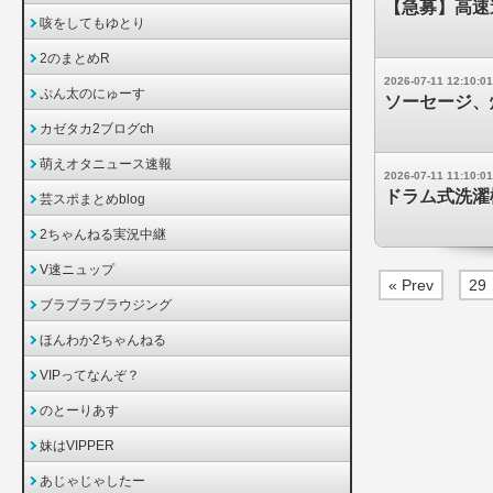
【急募】高速
咳をしてもゆとり
2のまとめR
2026-07-11 12:10:01
ぷん太のにゅーす
ソーセージ、
カゼタカ2ブログch
萌えオタニュース速報
2026-07-11 11:10:01
ドラム式洗濯
芸スポまとめblog
2ちゃんねる実況中継
V速ニュップ
« Prev
29
ブラブラブラウジング
ほんわか2ちゃんねる
VIPってなんぞ？
のとーりあす
妹はVIPPER
あじゃじゃしたー