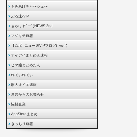
もみあげチャ〜シュ〜
ぶる速-VIP
ぁゃιぃ(*ﾟーﾟ)NEWS 2nd
マジキチ速報
【2ch】ニュー速VIPブログ(`･ω･´)
アイアイまとめん速報
ヒマ嬢まとめたん
れでぃれでぃ
暇人オイエ速報
運営からのお知らせ
協賛企業
AppStoreまとめ
きっちり速報