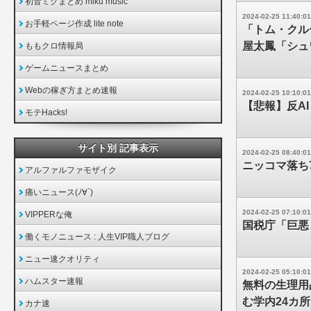
初音ミクまとめ miku music
2024-02-25 11:40:01
お手軽ページ作成 lite note
「トム・クル
屋太鳳「シュ
ももクロ情報局
ゲームニュースまとめ
Webの稼ぎ方まとめ速報
2024-02-25 10:10:01
【悲報】反A
モテHacks!
サイト別 記事表示
2024-02-25 08:40:01
ニッコマ落ち
アルファルファモザイク
痛いニュース(ﾉ∀`)
2024-02-25 07:10:01
VIPPERな俺
国税庁「巨悪
働くモノニュース : 人生VIP職人ブログ
ニュー速クオリティ
2024-02-25 05:10:01
ハムスター速報
無料の生理用
む学内24カ
カナ速