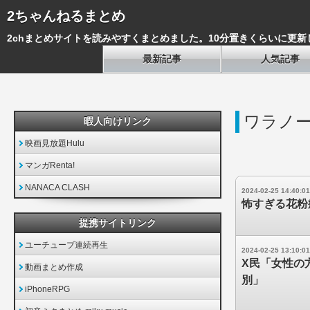
2ちゃんねるまとめ
2chまとめサイトを読みやすくまとめました。10分置きくらいに更新
最新記事
人気記事
ワラノ
暇人向けリンク
映画見放題Hulu
マンガRenta!
NANACA CLASH
2024-02-25 14:40:01
怖すぎる花粉
提携サイトリンク
ユーチューブ連続再生
2024-02-25 13:10:01
X民「女性の
動画まとめ作成
別」
iPhoneRPG