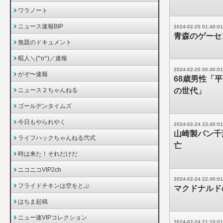
ワラノート
ニュース速報BIP
2024-02-25 01:40:01
青森のゲーセ
無題のドキュメント
暇人＼(^o^)／速報
2024-02-25 00:40:01
がぞ〜速報
68歳男性「
ニュース２ちゃんねる
の世代」
ゴールデンタイムズ
今日もやられやく
2024-02-24 23:40:01
山崎製パン千
ライフハックちゃんねる弐式
亡
時は来た！それだけだ
ニコニコVIP2ch
2024-02-24 22:40:01
フライドチキンは空をとぶ
マクドナルド
はちま起稿
ニュー速VIPコレクション
2024-02-24 21:10:01