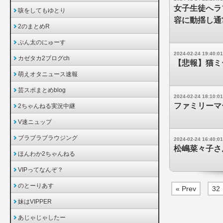
女子生徒へラ
咳をしてもゆとり
容に動揺し通
2のまとめR
ぷん太のにゅーす
2024-02-24 19:40:01
カゼタカ2ブログch
【悲報】猫ミ
萌えオタニュース速報
芸スポまとめblog
2024-02-24 18:10:01
ファミリーマ
2ちゃんねる実況中継
V速ニュップ
ブラブラブラウジング
2024-02-24 16:40:01
松嶋菜々子さ
ほんわか2ちゃんねる
VIPってなんぞ？
のとーりあす
« Prev
32
妹はVIPPER
あじゃじゃしたー