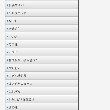
社会生活VIP
ワロタニッキ
SLPY
犬速VIP
中の人
ワラ速
TRTR
育児板拾い読み@2ch+
やらおん！
コピペ情報局
まとめたニュース
はれぞう
2chコピペ保存道場
まめ速