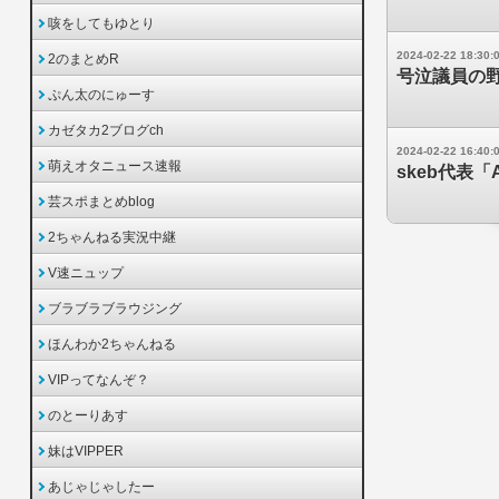
咳をしてもゆとり
2024-02-22 18:30:
2のまとめR
号泣議員の
ぷん太のにゅーす
カゼタカ2ブログch
2024-02-22 16:40:
萌えオタニュース速報
skeb代表
芸スポまとめblog
2ちゃんねる実況中継
V速ニュップ
ブラブラブラウジング
ほんわか2ちゃんねる
VIPってなんぞ？
のとーりあす
妹はVIPPER
あじゃじゃしたー