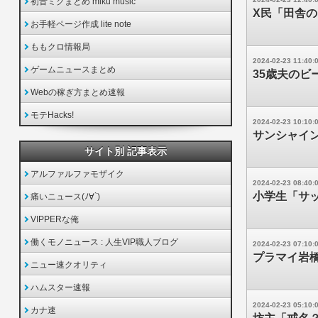
初音ミクまとめ miku music
X民「田舎
お手軽ページ作成 lite note
ももクロ情報局
2024-02-23 11:40:
ゲームニュースまとめ
35歳夫の
Webの稼ぎ方まとめ速報
モテHacks!
2024-02-23 10:10:
サンシャイ
サイト別 記事表示
アルファルファモザイク
2024-02-23 08:40:
小学生「サ
痛いニュース(ﾉ∀`)
VIPPERな俺
働くモノニュース : 人生VIP職人ブログ
2024-02-23 07:10:
プラマイ岩
ニュー速クオリティ
ハムスター速報
2024-02-23 05:10:
カナ速