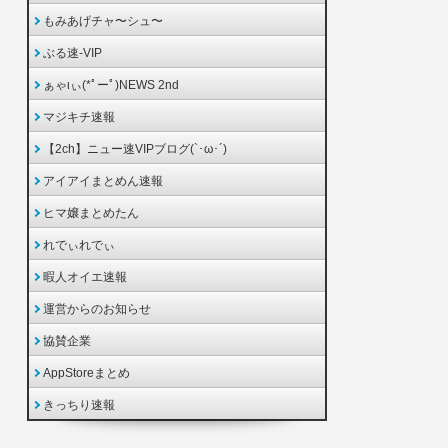
もみあげチャ〜シュ〜
ぶる速-VIP
ぁゃιぃ(*ﾟーﾟ)NEWS 2nd
マジキチ速報
【2ch】ニュー速VIPブログ(`･ω･´)
アイアイまとめん速報
ヒマ嬢まとめたん
れでぃれでぃ
暇人オイエ速報
運営からのお知らせ
協賛企業
AppStoreまとめ
きっちり速報