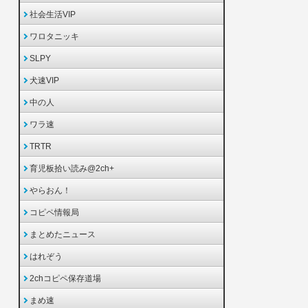
社会生活VIP
ワロタニッキ
SLPY
犬速VIP
中の人
ワラ速
TRTR
育児板拾い読み@2ch+
やらおん！
コピペ情報局
まとめたニュース
はれぞう
2chコピペ保存道場
まめ速