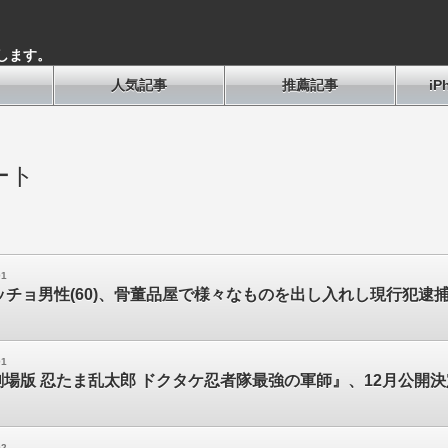
します。
人気記事
推薦記事
i
ート
01
マッチョ男性(60)、骨董品屋で様々なものを出し入れし現行犯逮
01
場版 忍たま乱太郎 ドクタケ忍者隊最強の軍師』、12月公開決
02