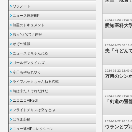
坊主「戒名
ワラノート
ニュース速報BIP
2024-02-23 01:40:
無題のドキュメント
愛知医科大
暇人＼(^o^)／速報
がぞ〜速報
2024-02-23 00:10:
夫「うどん
ニュース２ちゃんねる
ゴールデンタイムズ
2024-02-22 22:40:
今日もやられやく
万博のシン
ライフハックちゃんねる弐式
時は来た！それだけだ
2024-02-22 21:40:
ニコニコVIP2ch
「剣道の畳
フライドチキンは空をとぶ
はちま起稿
2024-02-22 20:10:
ウランとプ
ニュー速VIPコレクション