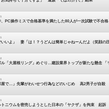
？お気持ちで十分ですよ」 遺族「では5万円で」結果
01
学、PC操作ミスで合格基準を満たした80人が一次試験で不合
01
でいいよ」 妻「は！？うどんは簡単じゃねーんだよ（笑顔の
02
ボル「大屋根リング」めぐり…建設業界トップが新たな懸念 「
01
部屋で…」先輩がわいせつ行為などのいじめ 高2男子が自殺
01
ルトニウムを密売しようとした日本の「ヤクザ」を拘束 起訴