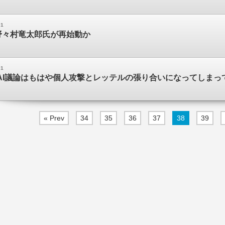
01
野々村竜太郎氏が再始動か
01
「AI議論はもはや個人攻撃とレッテルの張り合いになってしまっ
« Prev
34
35
36
37
38
39