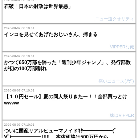
2026-08-07 08:10:01
石破「日本の財政は世界最悪」
ニュー速クオリティ
2026-08-07 08:10:01
インコを見せてあげたおじいさん、捕まる
VIPPERな俺
2026-08-07 08:10:01
かつて650万部を誇った「週刊少年ジャンプ」、発行部数
が初の100万部割れ
痛いニュース(ﾉ∀`)
2026-08-07 07:10:01
【１０円セール】夏の同人祭りきたー！！全部買っとけ
wwww
妹はVIPPER
2026-08-07 07:10:01
ついに国産リアルヒューマノイドｷﾀ━━━━━━(ﾟ
∀ﾟ)━━━━━━ !!!!! 本体価格は500万円から