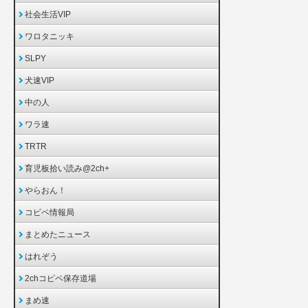
社会生活VIP
ワロタニッキ
SLPY
犬速VIP
中の人
ワラ速
TRTR
育児板拾い読み@2ch+
やらおん！
コピペ情報局
まとめたニュース
はれぞう
2chコピペ保存道場
まめ速