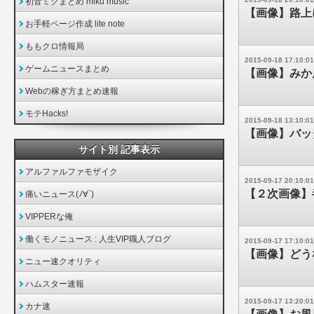
初音ミクまとめ miku music
【画像】路上
お手軽ページ作成 lite note
ももクロ情報局
2015-09-18 17:10:01
ゲームニュースまとめ
【画像】みか
Webの稼ぎ方まとめ速報
モテHacks!
2015-09-18 13:10:01
【画像】バッ
サイト別 記事表示
アルファルファモザイク
2015-09-17 20:10:01
【２次画像】
痛いニュース(ﾉ∀`)
VIPPERな俺
働くモノニュース : 人生VIP職人ブログ
2015-09-17 17:10:01
【画像】どう
ニュー速クオリティ
ハムスター速報
2015-09-17 13:20:01
カナ速