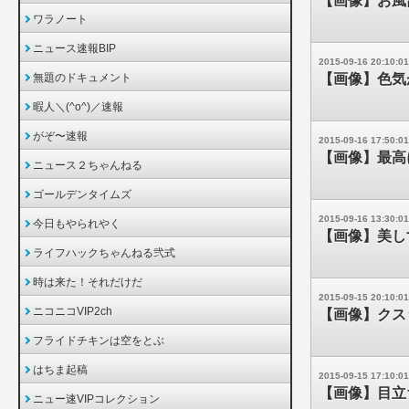
【画像】お風
ワラノート
ニュース速報BIP
2015-09-16 20:10:01
無題のドキュメント
【画像】色気
暇人＼(^o^)／速報
がぞ〜速報
2015-09-16 17:50:01
【画像】最高
ニュース２ちゃんねる
ゴールデンタイムズ
2015-09-16 13:30:01
今日もやられやく
【画像】美し
ライフハックちゃんねる弐式
時は来た！それだけだ
2015-09-15 20:10:01
ニコニコVIP2ch
【画像】クス
フライドチキンは空をとぶ
はちま起稿
2015-09-15 17:10:01
【画像】目立
ニュー速VIPコレクション