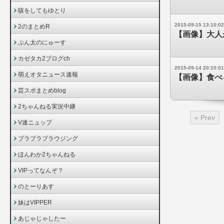
咳をしてもゆとり
2015-09-15 13:10:02
2のまとめR
【画像】大人
ぷん太のにゅーす
カゼタカ2ブログch
2015-09-14 20:10:01
萌えオタニュース速報
【画像】食べ
芸スポまとめblog
2ちゃんねる実況中継
« Prev
V速ニュップ
ブラブラブラウジング
ほんわか2ちゃんねる
VIPってなんぞ？
のとーりあす
妹はVIPPER
あじゃじゃしたー