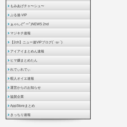
もみあげチャ〜シュ〜
ぶる速-VIP
ぁゃιぃ(*ﾟーﾟ)NEWS 2nd
マジキチ速報
【2ch】ニュー速VIPブログ(`･ω･´)
アイアイまとめん速報
ヒマ嬢まとめたん
れでぃれでぃ
暇人オイエ速報
運営からのお知らせ
協賛企業
AppStoreまとめ
きっちり速報