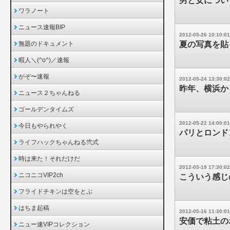
男と女につい
ワラノート
ニュース速報BIP
2012-05-26 10:10:01
無題のドキュメント
夏の写真を貼
暇人＼(^o^)／速報
がぞ〜速報
2012-05-24 13:30:02
昨年、横浜か
ニュース２ちゃんねる
ゴールデンタイムズ
2012-05-22 14:00:01
今日もやられやく
パリとロンド
ライフハックちゃんねる弐式
時は来た！それだけだ
2012-05-19 17:30:02
ニコニコVIP2ch
こういう感じ
フライドチキンは空をとぶ
はちま起稿
2012-05-16 11:30:01
安価で粘土の
ニュー速VIPコレクション