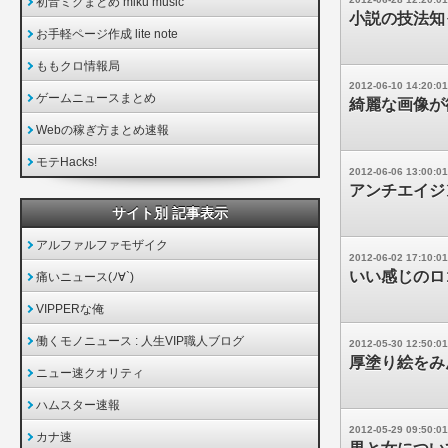
初音ミクまとめ miku music
小説の技法知
お手軽ページ作成 lite note
ももクロ情報局
2012-06-10 14:20:01
ゲームニュースまとめ
綺麗な画像が
Webの稼ぎ方まとめ速報
モテHacks!
2012-06-06 13:00:01
アンチエイジ
サイト別 記事表示
アルファルファモザイク
2012-06-02 17:10:01
いい感じのロ
痛いニュース(ﾉ∀`)
VIPPERな俺
働くモノニュース : 人生VIP職人ブログ
2012-05-30 12:50:01
厚塗り絵をみ
ニュー速クオリティ
ハムスター速報
2012-05-29 09:50:01
カナ速