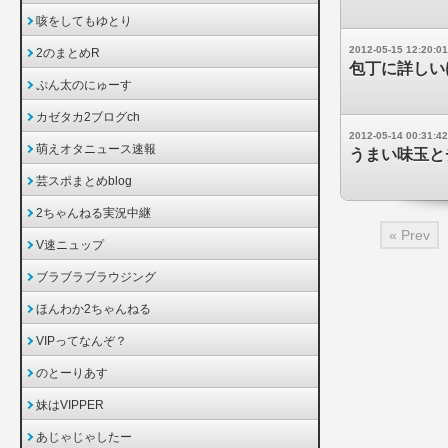
咳をしてもゆとり
2012-05-15 12:20:01
2のまとめR
包丁に詳しい
ぷん太のにゅーす
カゼタカ2ブログch
2012-05-14 00:31:42
萌えオタニュース速報
うまい味玉と
芸スポまとめblog
2ちゃんねる実況中継
« Prev
V速ニュップ
ブラブラブラウジング
ほんわか2ちゃんねる
VIPってなんぞ？
のとーりあす
妹はVIPPER
あじゃじゃしたー