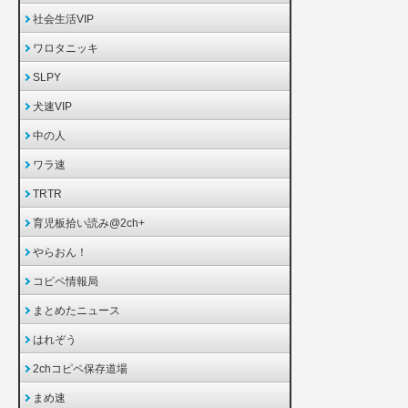
社会生活VIP
ワロタニッキ
SLPY
犬速VIP
中の人
ワラ速
TRTR
育児板拾い読み@2ch+
やらおん！
コピペ情報局
まとめたニュース
はれぞう
2chコピペ保存道場
まめ速