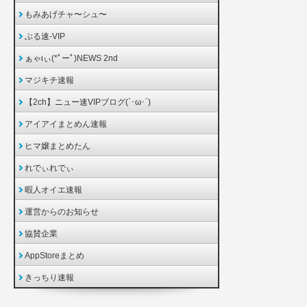
もみあげチャ〜シュ〜
ぶる速-VIP
ぁゃιぃ(*ﾟーﾟ)NEWS 2nd
マジキチ速報
【2ch】ニュー速VIPブログ(`･ω･´)
アイアイまとめん速報
ヒマ嬢まとめたん
れでぃれでぃ
暇人オイエ速報
運営からのお知らせ
協賛企業
AppStoreまとめ
きっちり速報