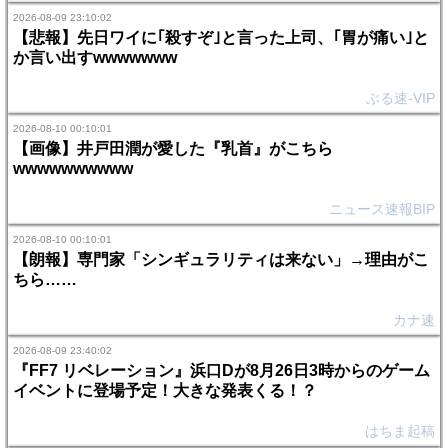
2026-08-09 23:10:02
【悲報】先日ワイに｢殺すぞ｣と言った上司、｢胃が痛い｣と
か言い出すwwwwwww
ぶる速-VIP
2026-08-10 00:10:01
【画像】井戸田潤が愛した『乳首』がこちら
wwwwwwwwww
ニュース速報BIP
2026-08-10 00:10:01
【朗報】専門家「シンギュラリティは来ない」→理由がこ
ちら……
カナ速
2026-08-09 23:40:02
『FF7 リベレーション』浜口Dが8月26日3時からのゲーム
イベントに登場予定！大きな発表くる！？
はちま起稿