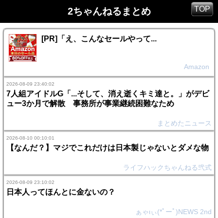
TOP
2ちゃんねるまとめ
[PR]「え、こんなセールやって...
Amazon
2026-08-09 23:40:02
7人組アイドルG「...そして、消え逝くキミ達と。」がデビ
ュー3か月で解散 事務所が事業継続困難なため
まとめたニュース
2026-08-10 00:10:01
【なんだ？】マジでこれだけは日本製じゃないとダメな物
ライフハックちゃんねる弐式
2026-08-09 23:10:02
日本人ってほんとに金ないの？
ぁゃιぃ(*ﾟーﾟ)NEWS 2nd