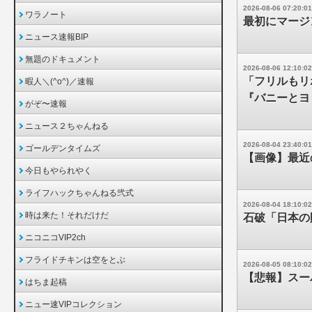
2026-08-06 07:20:01
ワラノート
最初にマージ
ニュース速報BIP
無題のドキュメント
2026-08-06 12:10:02
「フリルもリ
暇人＼(^o^)／速報
『バニーとヨ
がぞ〜速報
ニュース２ちゃんねる
2026-08-04 23:40:01
ゴールデンタイムズ
【画像】最近
今日もやられやく
ライフハックちゃんねる弐式
2026-08-04 18:10:02
時は来た！それだけだ
石破「日本の
ニコニコVIP2ch
フライドチキンは空をとぶ
2026-08-05 08:10:02
【悲報】スー
はちま起稿
ニュー速VIPコレクション