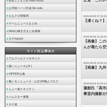
正直『このレ
初音ミクまとめ miku music
お手軽ページ作成 lite note
ももクロ情報局
2026-08-05 07:10:01
【凄くね？】
ゲームニュースまとめ
Webの稼ぎ方まとめ速報
2026-08-05 12:40:01
モテHacks!
【画像】この
んが着たら空
サイト別 記事表示
アルファルファモザイク
2026-08-05 18:40:01
痛いニュース(ﾉ∀`)
【画像】九州
VIPPERな俺
働くモノニュース : 人生VIP職人ブログ
2026-08-05 22:00:01
蓮舫氏「高市
ニュー速クオリティ
事堂内撮影が
ハムスター速報
カナ速