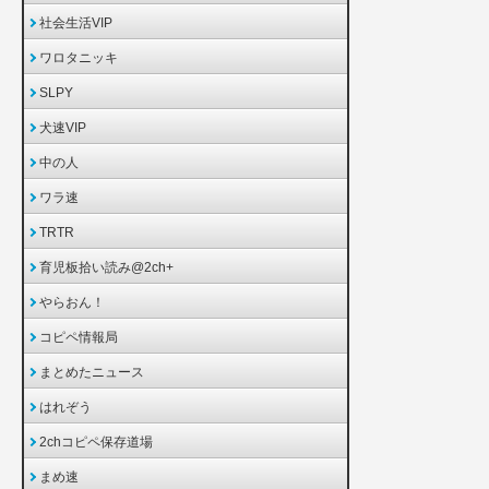
社会生活VIP
ワロタニッキ
SLPY
犬速VIP
中の人
ワラ速
TRTR
育児板拾い読み@2ch+
やらおん！
コピペ情報局
まとめたニュース
はれぞう
2chコピペ保存道場
まめ速