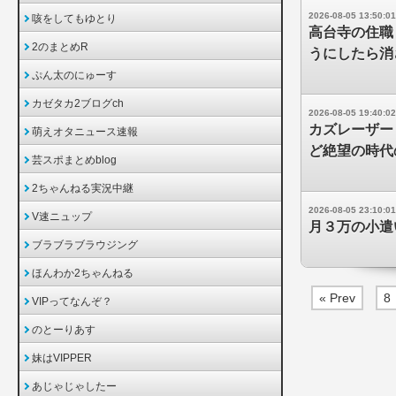
2026-08-05 13:50:01
咳をしてもゆとり
高台寺の住職
2のまとめR
うにしたら消
ぷん太のにゅーす
カゼタカ2ブログch
2026-08-05 19:40:02
カズレーザー
萌えオタニュース速報
ど絶望の時代
芸スポまとめblog
2ちゃんねる実況中継
2026-08-05 23:10:01
V速ニュップ
月３万の小遣
ブラブラブラウジング
ほんわか2ちゃんねる
« Prev
8
VIPってなんぞ？
のとーりあす
妹はVIPPER
あじゃじゃしたー