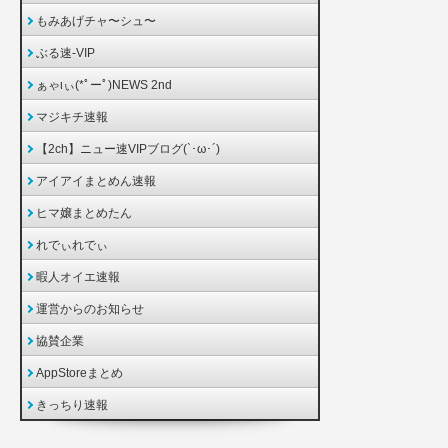
もみあげチャ〜シュ〜
ぶる速-VIP
ぁゃιぃ(*ﾟーﾟ)NEWS 2nd
マジキチ速報
【2ch】ニュー速VIPブログ(`･ω･´)
アイアイまとめん速報
ヒマ嬢まとめたん
れでぃれでぃ
暇人オイエ速報
運営からのお知らせ
協賛企業
AppStoreまとめ
きっちり速報