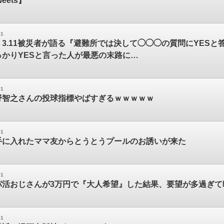
eets】
01
3.11被災者が語る『避難所では決して◯◯◯の質問にYES
っかりYESと言った人が最悪の末路に…
01
野智之さんの投球指標やばすぎるｗｗｗｗｗ
01
手に入れたママ友からとうとうプールのお誘いが来た
01
パ活おじさんが3万円で『大人希望』した結果、要望が多過ぎて
01