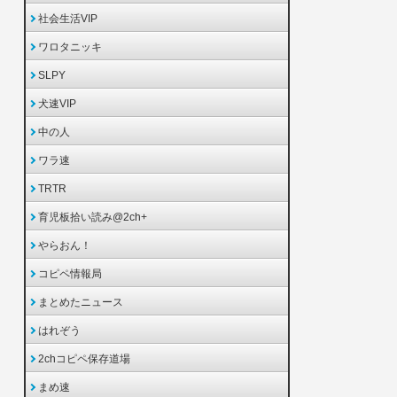
社会生活VIP
ワロタニッキ
SLPY
犬速VIP
中の人
ワラ速
TRTR
育児板拾い読み@2ch+
やらおん！
コピペ情報局
まとめたニュース
はれぞう
2chコピペ保存道場
まめ速