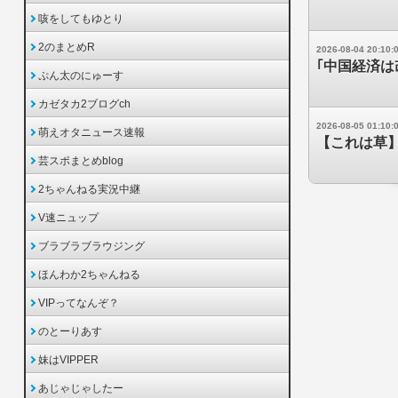
咳をしてもゆとり
2のまとめR
2026-08-04 20:10:
｢中国経済は
ぷん太のにゅーす
カゼタカ2ブログch
2026-08-05 01:10:
萌えオタニュース速報
【これは草】
芸スポまとめblog
2ちゃんねる実況中継
V速ニュップ
ブラブラブラウジング
ほんわか2ちゃんねる
VIPってなんぞ？
のとーりあす
妹はVIPPER
あじゃじゃしたー