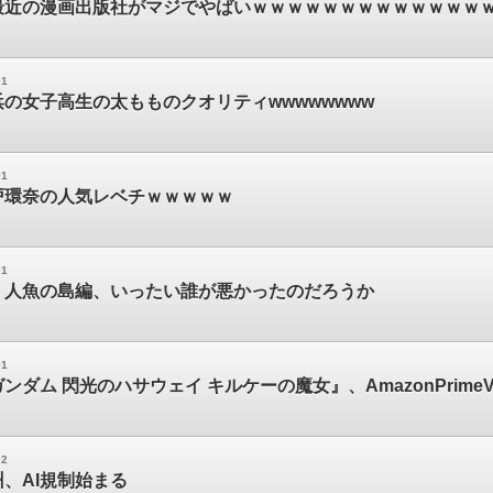
最近の漫画出版社がマジでやばいｗｗｗｗｗｗｗｗｗｗｗｗｗ
01
の女子高生の太もものクオリティwwwwwwww
01
戸環奈の人気レベチｗｗｗｗｗ
01
】人魚の島編、いったい誰が悪かったのだろうか
01
ンダム 閃光のハサウェイ キルケーの魔女』、AmazonPrime
02
、AI規制始まる