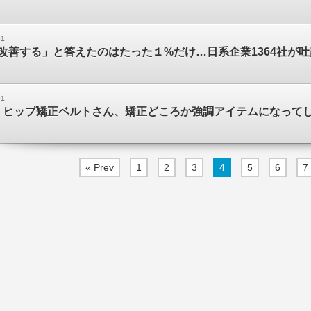
01
改善する」と答えたのはたった１%だけ…日系企業1364社が
01
ヒップ矯正ベルトさん、矯正どころか強調アイテムになってしまうｗｗ
« Prev
1
2
3
4
5
6
7