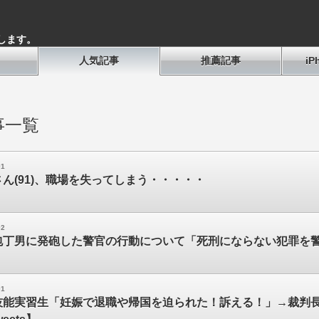
します。
人気記事
推薦記事
i
事一覧
01
ん(91)、職場を失ってしまう・・・・・
02
包丁男に発砲した警官の行動について「死刑にならない犯罪を
01
技能実習生「妊娠で退職や帰国を迫られた！訴える！」→裁判