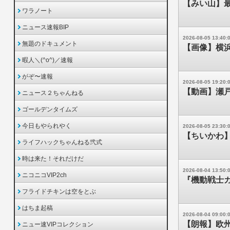
【みい山】
ワラノート
ニュース速報BIP
2026-08-05 13:40:
無題のドキュメント
【画像】横浜
暇人＼(^o^)／速報
がぞ〜速報
2026-08-05 19:20:
【動画】瀬
ニュース２ちゃんねる
ゴールデンタイムズ
今日もやられやく
2026-08-05 23:30:
【ちいかわ
ライフハックちゃんねる弐式
時は来た！それだけだ
2026-08-04 13:50:
ニコニコVIP2ch
『機動戦士ガ
フライドチキンは空をとぶ
はちま起稿
2026-08-04 09:00:
【朗報】欧州
ニュー速VIPコレクション