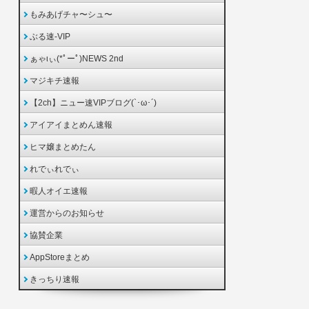
もみあげチャ〜シュ〜
ぶる速-VIP
ぁゃιぃ(*ﾟーﾟ)NEWS 2nd
マジキチ速報
【2ch】ニュー速VIPブログ(`･ω･´)
アイアイまとめん速報
ヒマ嬢まとめたん
れでぃれでぃ
暇人オイエ速報
運営からのお知らせ
協賛企業
AppStoreまとめ
きっちり速報