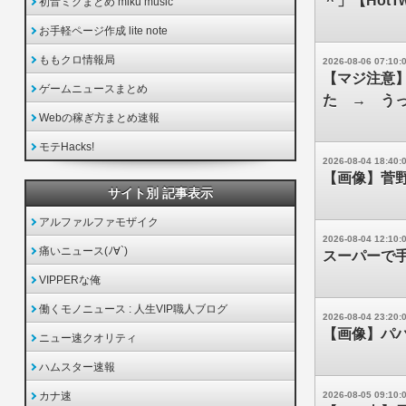
＾」【HotTw
初音ミクまとめ miku music
お手軽ページ作成 lite note
ももクロ情報局
2026-08-06 07:10:
【マジ注意】
ゲームニュースまとめ
た → う
Webの稼ぎ方まとめ速報
モテHacks!
2026-08-04 18:40:
【画像】菅
サイト別 記事表示
アルファルファモザイク
2026-08-04 12:10:
痛いニュース(ﾉ∀`)
スーパーで
VIPPERな俺
働くモノニュース : 人生VIP職人ブログ
2026-08-04 23:20:
【画像】パ
ニュー速クオリティ
ハムスター速報
カナ速
2026-08-05 09:10: