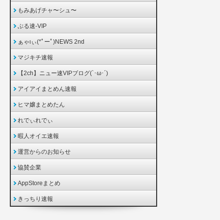
もみあげチャ〜シュ〜
ぶる速-VIP
ぁゃιぃ(*ﾟーﾟ)NEWS 2nd
マジキチ速報
【2ch】ニュー速VIPブログ(`･ω･´)
アイアイまとめん速報
ヒマ嬢まとめたん
れでぃれでぃ
暇人オイエ速報
運営からのお知らせ
協賛企業
AppStoreまとめ
きっちり速報