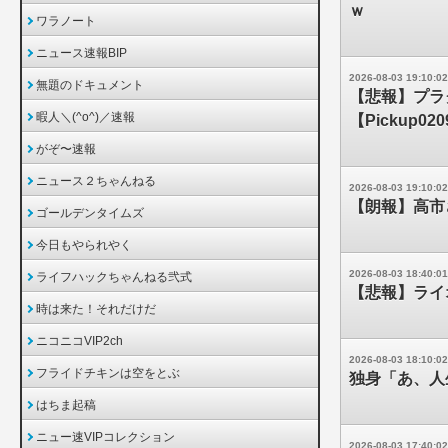
ｗ
ワラノート
ニュース速報BIP
2026-08-03 19:10:02
無題のドキュメント
【悲報】プラ
暇人＼(^o^)／速報
【Pickup020
がぞ〜速報
ニュース２ちゃんねる
2026-08-03 19:10:02
【朗報】高市
ゴールデンタイムズ
今日もやられやく
2026-08-03 18:40:01
ライフハックちゃんねる弐式
【悲報】ライ
時は来た！それだけだ
ニコニコVIP2ch
2026-08-03 18:10:02
フライドチキンは空をとぶ
独身「あ、人
はちま起稿
ニュー速VIPコレクション
2026-08-03 17:40:02