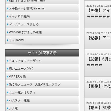
初音ミクまとめ miku music
2026-08-03 21:10:02
お手軽ページ作成 lite note
【画像】アイ
ｗｗｗｗｗｗｗｗ
ももクロ情報局
ゲームニュースまとめ
Webの稼ぎ方まとめ速報
2026-08-03 21:10:02
【悲報】アニ
モテHacks!
サイト別 記事表示
2026-08-03 20:40:01
【悲報】6月
アルファルファモザイク
ｗｗｗｗ
痛いニュース(ﾉ∀`)
VIPPERな俺
2026-08-03 20:10:02
働くモノニュース : 人生VIP職人ブログ
【画像】七沢
ニュー速クオリティ
ハムスター速報
2026-08-03 19:40:01
【動画】渋滞
カナ速