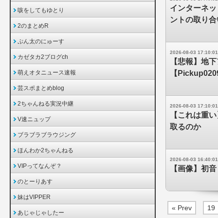
インターネッ
咳をしてもゆとり
ントの取り合
2のまとめR
ぷん太のにゅーす
2026-08-03 17:10:01
カゼタカ2ブログch
【悲報】地下
萌えオタニュース速報
【Pickup020
芸スポまとめblog
2ちゃんねる実況中継
2026-08-03 17:10:01
【これは重い
V速ニュップ
取るのか
ブラブラブラウジング
ほんわか2ちゃんねる
2026-08-03 16:40:01
VIPってなんぞ？
【画像】初音
のとーりあす
妹はVIPPER
« Prev
19
あじゃじゃしたー