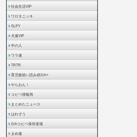
社会生活VIP
ワロタニッキ
SLPY
犬速VIP
中の人
ワラ速
TRTR
育児板拾い読み@2ch+
やらおん！
コピペ情報局
まとめたニュース
はれぞう
2chコピペ保存道場
まめ速