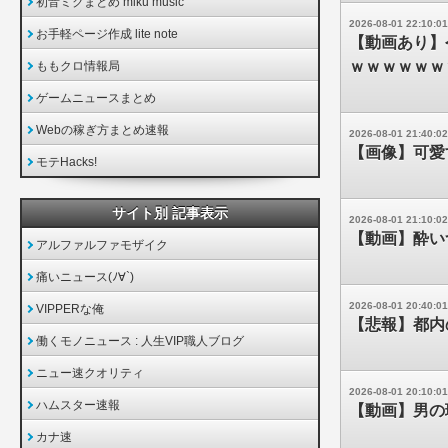
初音ミクまとめ miku music
2026-08-01 22:10:01
お手軽ページ作成 lite note
【動画あり】
ｗｗｗｗｗｗ
ももクロ情報局
ゲームニュースまとめ
Webの稼ぎ方まとめ速報
2026-08-01 21:40:02
【画像】可愛
モテHacks!
サイト別 記事表示
2026-08-01 21:10:02
【動画】酔い
アルファルファモザイク
痛いニュース(ﾉ∀`)
2026-08-01 20:40:01
VIPPERな俺
【悲報】都内
働くモノニュース : 人生VIP職人ブログ
ニュー速クオリティ
2026-08-01 20:10:01
ハムスター速報
【動画】男の
カナ速