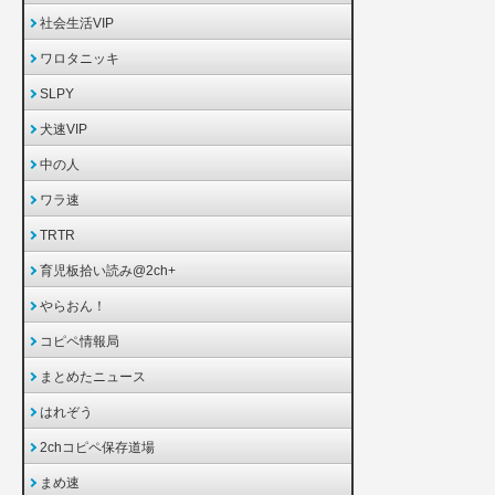
社会生活VIP
ワロタニッキ
SLPY
犬速VIP
中の人
ワラ速
TRTR
育児板拾い読み@2ch+
やらおん！
コピペ情報局
まとめたニュース
はれぞう
2chコピペ保存道場
まめ速