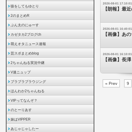
2026-08-01 17:10:01
咳をしてもゆとり
【朗報】最近
2のまとめR
ぷん太のにゅーす
2026-08-01 16:40:01
【画像】あの
カゼタカ2ブログch
萌えオタニュース速報
芸スポまとめblog
2026-08-01 16:10:01
【画像】長澤
2ちゃんねる実況中継
V速ニュップ
ブラブラブラウジング
« Prev
9
ほんわか2ちゃんねる
VIPってなんぞ？
のとーりあす
妹はVIPPER
あじゃじゃしたー