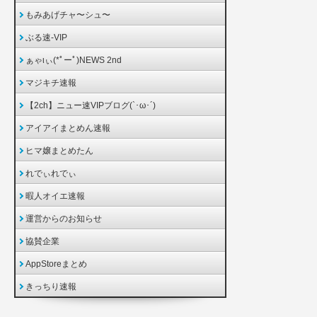
もみあげチャ〜シュ〜
ぶる速-VIP
ぁゃιぃ(*ﾟーﾟ)NEWS 2nd
マジキチ速報
【2ch】ニュー速VIPブログ(`･ω･´)
アイアイまとめん速報
ヒマ嬢まとめたん
れでぃれでぃ
暇人オイエ速報
運営からのお知らせ
協賛企業
AppStoreまとめ
きっちり速報