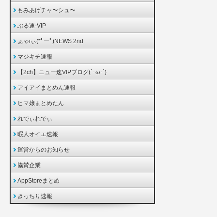
もみあげチャ〜シュ〜
ぶる速-VIP
ぁゃιぃ(*ﾟーﾟ)NEWS 2nd
マジキチ速報
【2ch】ニュー速VIPブログ(`･ω･´)
アイアイまとめん速報
ヒマ嬢まとめたん
れでぃれでぃ
暇人オイエ速報
運営からのお知らせ
協賛企業
AppStoreまとめ
きっちり速報