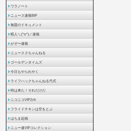
ワラノート
ニュース速報BIP
無題のドキュメント
暇人＼(^o^)／速報
がぞ〜速報
ニュース２ちゃんねる
ゴールデンタイムズ
今日もやられやく
ライフハックちゃんねる弐式
時は来た！それだけだ
ニコニコVIP2ch
フライドチキンは空をとぶ
はちま起稿
ニュー速VIPコレクション