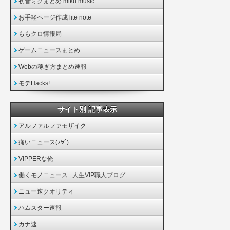
初音ミクまとめ miku music
お手軽ページ作成 lite note
ももクロ情報局
ゲームニュースまとめ
Webの稼ぎ方まとめ速報
モテHacks!
サイト別 記事表示
アルファルファモザイク
痛いニュース(ﾉ∀`)
VIPPERな俺
働くモノニュース : 人生VIP職人ブログ
ニュー速クオリティ
ハムスター速報
カナ速