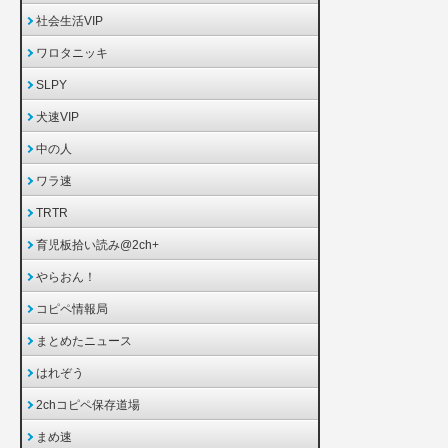
社会生活VIP
ワロタニッキ
SLPY
犬速VIP
中の人
ワラ速
TRTR
育児板拾い読み@2ch+
やらおん！
コピペ情報局
まとめたニュース
はれぞう
2chコピペ保存道場
まめ速