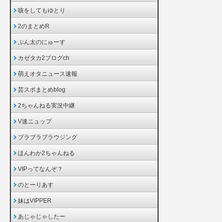
咳をしてもゆとり
2のまとめR
ぷん太のにゅーす
カゼタカ2ブログch
萌えオタニュース速報
芸スポまとめblog
2ちゃんねる実況中継
V速ニュップ
ブラブラブラウジング
ほんわか2ちゃんねる
VIPってなんぞ？
のとーりあす
妹はVIPPER
あじゃじゃしたー