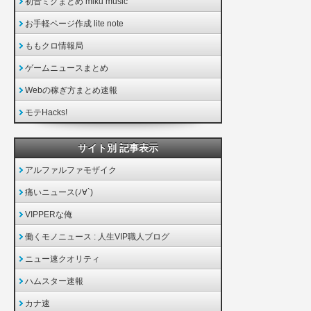
初音ミクまとめ miku music
お手軽ページ作成 lite note
ももクロ情報局
ゲームニュースまとめ
Webの稼ぎ方まとめ速報
モテHacks!
サイト別 記事表示
アルファルファモザイク
痛いニュース(ﾉ∀`)
VIPPERな俺
働くモノニュース : 人生VIP職人ブログ
ニュー速クオリティ
ハムスター速報
カナ速