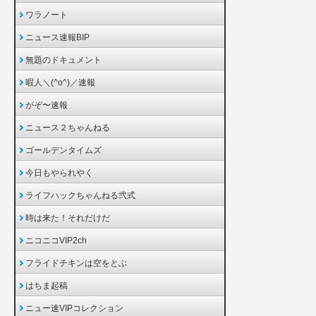
ワラノート
ニュース速報BIP
無題のドキュメント
暇人＼(^o^)／速報
がぞ〜速報
ニュース２ちゃんねる
ゴールデンタイムズ
今日もやられやく
ライフハックちゃんねる弐式
時は来た！それだけだ
ニコニコVIP2ch
フライドチキンは空をとぶ
はちま起稿
ニュー速VIPコレクション