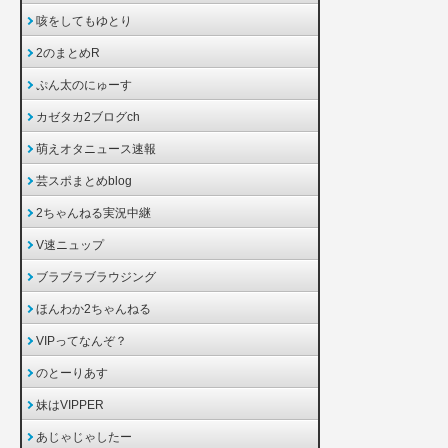
咳をしてもゆとり
2のまとめR
ぷん太のにゅーす
カゼタカ2ブログch
萌えオタニュース速報
芸スポまとめblog
2ちゃんねる実況中継
V速ニュップ
ブラブラブラウジング
ほんわか2ちゃんねる
VIPってなんぞ？
のとーりあす
妹はVIPPER
あじゃじゃしたー