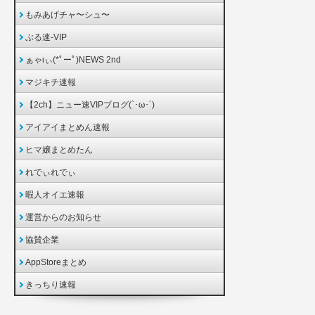
もみあげチャ〜シュ〜
ぶる速-VIP
ぁゃιぃ(*ﾟーﾟ)NEWS 2nd
マジキチ速報
【2ch】ニュー速VIPブログ(`･ω･´)
アイアイまとめん速報
ヒマ嬢まとめたん
れでぃれでぃ
暇人オイエ速報
運営からのお知らせ
協賛企業
AppStoreまとめ
きっちり速報