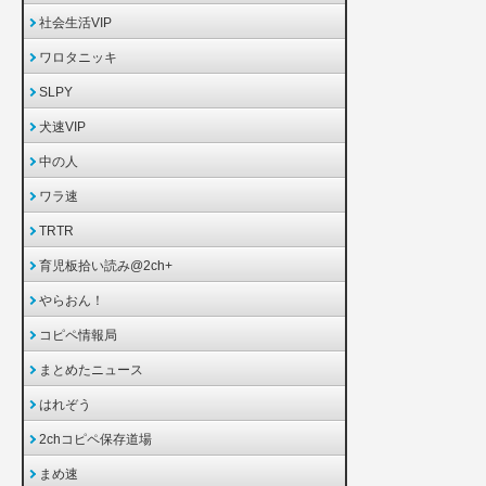
社会生活VIP
ワロタニッキ
SLPY
犬速VIP
中の人
ワラ速
TRTR
育児板拾い読み@2ch+
やらおん！
コピペ情報局
まとめたニュース
はれぞう
2chコピペ保存道場
まめ速