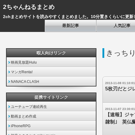
2ちゃんねるまとめ
2chまとめサイトを読みやすくまとめました。10分置きくらいに更新
最新記事
人気記事
きっち
暇人向けリンク
映画見放題Hulu
マンガRenta!
NANACA CLASH
2013-11-08 01:10:01
5枚刃だとジ
提携サイトリンク
ユーチューブ連続再生
2013-11-07 23:30:01
【速報】ジャマ
動画まとめ作成
隷制｣ 英仏蘭
iPhoneRPG