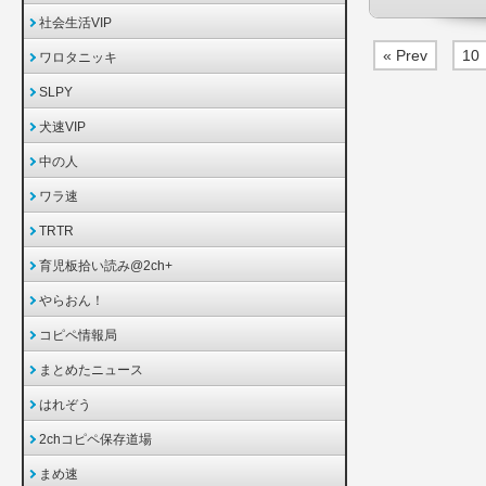
社会生活VIP
« Prev
10
ワロタニッキ
SLPY
犬速VIP
中の人
ワラ速
TRTR
育児板拾い読み@2ch+
やらおん！
コピペ情報局
まとめたニュース
はれぞう
2chコピペ保存道場
まめ速