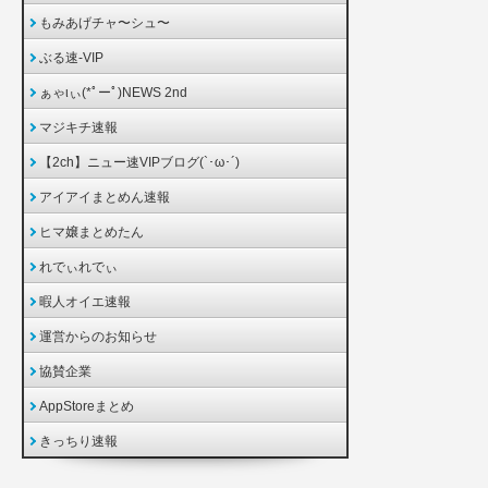
もみあげチャ〜シュ〜
ぶる速-VIP
ぁゃιぃ(*ﾟーﾟ)NEWS 2nd
マジキチ速報
【2ch】ニュー速VIPブログ(`･ω･´)
アイアイまとめん速報
ヒマ嬢まとめたん
れでぃれでぃ
暇人オイエ速報
運営からのお知らせ
協賛企業
AppStoreまとめ
きっちり速報