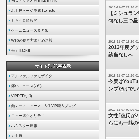
初音ミクまとめ miku music
2013-11-07 21:10:01
お手軽ページ作成 lite note
【ミシュラン
句なし三つ星
ももクロ情報局
ゲームニュースまとめ
Webの稼ぎ方まとめ速報
2013-11-07 18:30:01
2013年度グ
モテHacks!
該当なしへ
サイト別 記事表示
アルファルファモザイク
2013-11-07 12:10:01
今度はYou
痛いニュース(ﾉ∀`)
ンプだけでい
VIPPERな俺
働くモノニュース : 人生VIP職人ブログ
2013-11-07 00:20:01
女性｢彼氏が
ニュー速クオリティ
らにも一筋の
ハムスター速報
カナ速