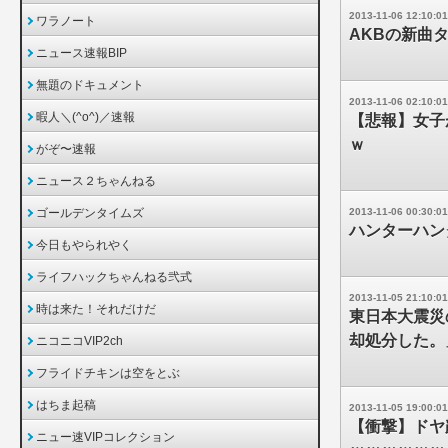
2013-11-06 12:10:01
ワラノート
AKBの新曲
ニュース速報BIP
無題のドキュメント
2013-11-06 02:10:01
暇人＼(^o^)／速報
【悲報】女子
ｗ
がぞ〜速報
ニュース２ちゃんねる
ゴールデンタイムズ
2013-11-06 00:30:01
ハンターハン
今日もやられやく
ライフハックちゃんねる弐式
2013-11-05 21:10:01
時は来た！それだけだ
東日本大震災
却処分した。」
ニコニコVIP2ch
フライドチキンは空をとぶ
はちま起稿
2013-11-05 19:00:01
【衝撃】ドヤ
ニュー速VIPコレクション