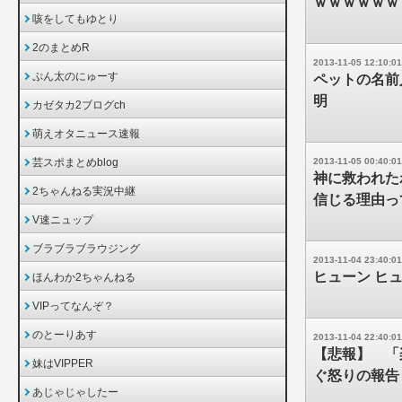
ｗｗｗｗｗｗ
咳をしてもゆとり
2のまとめR
2013-11-05 12:10:01
ぷん太のにゅーす
ペットの名前
明
カゼタカ2ブログch
萌えオタニュース速報
芸スポまとめblog
2013-11-05 00:40:01
神に救われた
2ちゃんねる実況中継
信じる理由っ
V速ニュップ
ブラブラブラウジング
2013-11-04 23:40:01
ヒューン ヒ
ほんわか2ちゃんねる
VIPってなんぞ？
のとーりあす
2013-11-04 22:40:01
【悲報】 「楽
妹はVIPPER
ぐ怒りの報告
あじゃじゃしたー