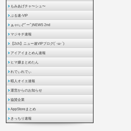
もみあげチャ〜シュ〜
ぶる速-VIP
ぁゃιぃ(*ﾟーﾟ)NEWS 2nd
マジキチ速報
【2ch】ニュー速VIPブログ(`･ω･´)
アイアイまとめん速報
ヒマ嬢まとめたん
れでぃれでぃ
暇人オイエ速報
運営からのお知らせ
協賛企業
AppStoreまとめ
きっちり速報