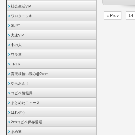
社会生活VIP
« Prev
14
ワロタニッキ
SLPY
犬速VIP
中の人
ワラ速
TRTR
育児板拾い読み@2ch+
やらおん！
コピペ情報局
まとめたニュース
はれぞう
2chコピペ保存道場
まめ速