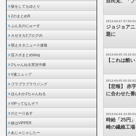
自民党、「ブ
咳をしてもゆとり
2のまとめR
2013-04-07 07:50:01
ぷん太のにゅーす
ジョジョアニ
題に
カゼタカ2ブログch
萌えオタニュース速報
芸スポまとめblog
2013-04-05 15:10:01
【これは酷い
2ちゃんねる実況中継
V速ニュップ
2013-04-05 00:20:01
ブラブラブラウジング
【悲報】 赤
に合わせた番
ほんわか2ちゃんねる
VIPってなんぞ？
のとーりあす
2013-04-03 23:50:01
時給「25円
妹はVIPPER
崎の繊維工場
あじゃじゃしたー