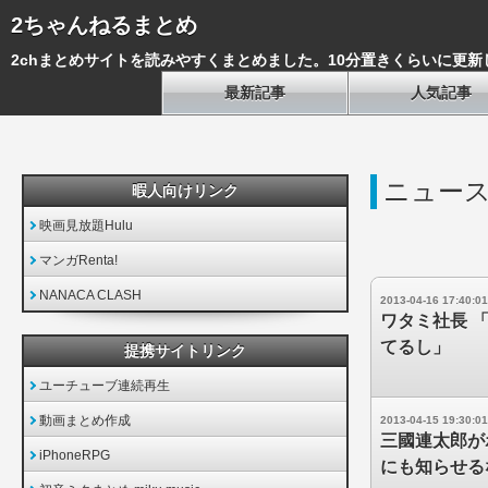
2ちゃんねるまとめ
2chまとめサイトを読みやすくまとめました。10分置きくらいに更新
最新記事
人気記事
ニュー
暇人向けリンク
映画見放題Hulu
マンガRenta!
NANACA CLASH
2013-04-16 17:40:01
ワタミ社長 
てるし」
提携サイトリンク
ユーチューブ連続再生
動画まとめ作成
2013-04-15 19:30:01
三國連太郎が
iPhoneRPG
にも知らせる