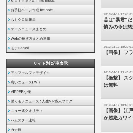
初音ミクまとめ miku music
お手軽ページ作成 lite note
2013-04-14 17:40:01
昔は"暴君"
ももクロ情報局
憐みの令は慈
ゲームニュースまとめ
Webの稼ぎ方まとめ速報
2013-04-13 18:30:01
モテHacks!
【画像】 フ
サイト別 記事表示
アルファルファモザイク
2013-04-12 23:40:01
【衝撃】 ス
痛いニュース(ﾉ∀`)
は無料
VIPPERな俺
働くモノニュース : 人生VIP職人ブログ
2013-04-12 18:50:01
【画像】 江
ニュー速クオリティ
が超絶カワイ
ハムスター速報
カナ速