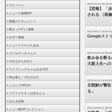
2013-04-12 00:10:01
ワラノート
【悲報】 「
ニュース速報BIP
される （画
無題のドキュメント
暇人＼(^o^)／速報
2013-04-11 19:40:01
Google
がぞ〜速報
ニュース２ちゃんねる
ゴールデンタイムズ
2013-04-10 21:50:02
飲み会を断る
今日もやられやく
大新入生への
ライフハックちゃんねる弐式
時は来た！それだけだ
2013-04-10 14:40:01
北朝鮮が警告
ニコニコVIP2ch
る」
フライドチキンは空をとぶ
はちま起稿
2013-04-09 11:30:01
ニュー速VIPコレクション