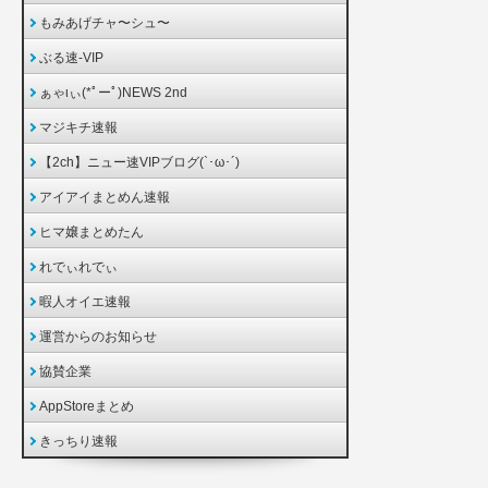
もみあげチャ〜シュ〜
ぶる速-VIP
ぁゃιぃ(*ﾟーﾟ)NEWS 2nd
マジキチ速報
【2ch】ニュー速VIPブログ(`･ω･´)
アイアイまとめん速報
ヒマ嬢まとめたん
れでぃれでぃ
暇人オイエ速報
運営からのお知らせ
協賛企業
AppStoreまとめ
きっちり速報