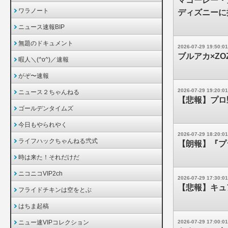
マコーレー・
ワラノート
ディズニーに
ニュース速報BIP
無題のドキュメント
2026-07-29 19:50:01
ブルアカ×ZO
暇人＼(^o^)／速報
がぞ〜速報
2026-07-29 19:20:01
ニュース２ちゃんねる
【悲報】プロ
ゴールデンタイムズ
今日もやられやく
2026-07-29 18:20:01
ライフハックちゃんねる弐式
【朗報】『プ
時は来た！それだけだ
ニコニコVIP2ch
2026-07-29 17:30:01
【悲報】キュ
フライドチキンは空をとぶ
はちま起稿
ニュー速VIPコレクション
2026-07-29 17:00:01