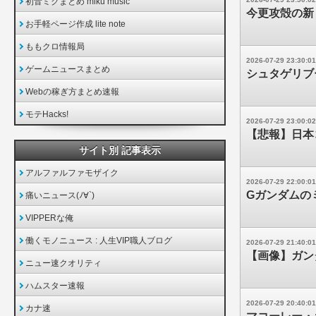
初音ミクまとめ miku music
今更攻殻の新
お手軽ページ作成 lite note
ももクロ情報局
2026-07-29 23:30:01
ゲームニュースまとめ
シュタゲリブ
Webの稼ぎ方まとめ速報
モテHacks!
2026-07-29 23:00:02
【悲報】日本
サイト別 記事表示
アルファルファモザイク
2026-07-29 22:00:01
Gガンダムの
痛いニュース(ﾉ∀`)
VIPPERな俺
働くモノニュース : 人生VIP職人ブログ
2026-07-29 21:40:01
【画像】ガンダ
ニュー速クオリティ
ハムスター速報
2026-07-29 20:40:01
カナ速