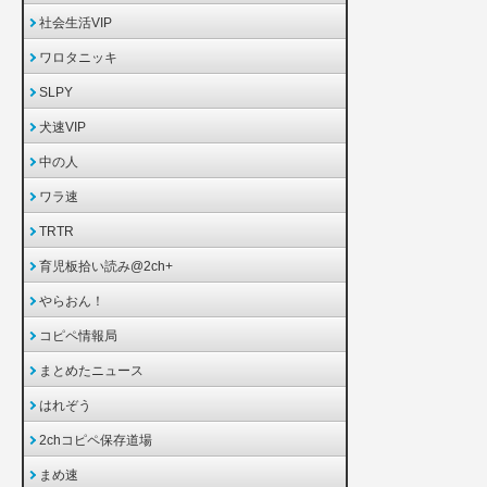
社会生活VIP
ワロタニッキ
SLPY
犬速VIP
中の人
ワラ速
TRTR
育児板拾い読み@2ch+
やらおん！
コピペ情報局
まとめたニュース
はれぞう
2chコピペ保存道場
まめ速