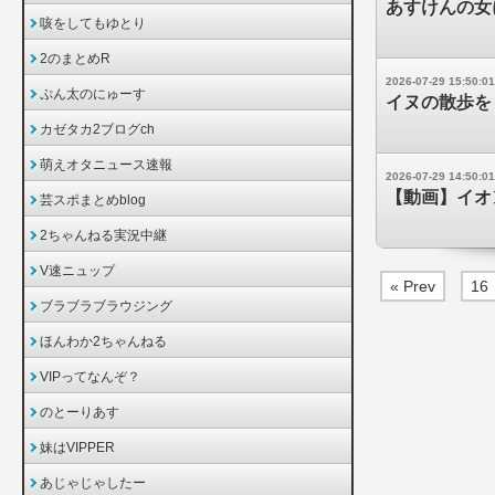
あすけんの女
咳をしてもゆとり
2のまとめR
2026-07-29 15:50:01
ぷん太のにゅーす
イヌの散歩を
カゼタカ2ブログch
萌えオタニュース速報
2026-07-29 14:50:01
【動画】イオ
芸スポまとめblog
2ちゃんねる実況中継
V速ニュップ
« Prev
16
ブラブラブラウジング
ほんわか2ちゃんねる
VIPってなんぞ？
のとーりあす
妹はVIPPER
あじゃじゃしたー