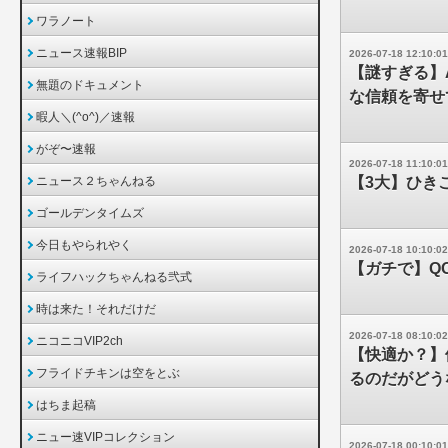
ワラノート
ニュース速報BIP
2026-07-18 12:10:01
【謎すぎる】
無題のドキュメント
な信頼を寄せ
暇人＼(^o^)／速報
がぞ〜速報
2026-07-18 11:10:01
ニュース２ちゃんねる
【3大】ひき
ゴールデンタイムズ
今日もやられやく
2026-07-18 10:10:02
【ガチで】Q
ライフハックちゃんねる弐式
時は来た！それだけだ
2026-07-18 08:10:02
ニコニコVIP2ch
【快適か？】
フライドチキンは空をとぶ
るのだがどう
はちま起稿
ニュー速VIPコレクション
2026-07-18 00:10:01