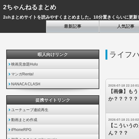
2ちゃんねるまとめ
2chまとめサイトを読みやすくまとめました。10分置きくらいに更新
最新記事
人気記事
ライフ
暇人向けリンク
映画見放題Hulu
マンガRenta!
NANACA CLASH
2026-07-18 22:10:01
【画像】もう
か？？？？？
提携サイトリンク
ユーチューブ連続再生
動画まとめ作成
2026-07-18 21:10:02
【こういうの
iPhoneRPG
ん？？？