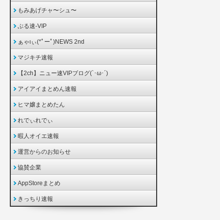
もみあげチャ〜シュ〜
ぶる速-VIP
ぁゃιぃ(*ﾟーﾟ)NEWS 2nd
マジキチ速報
【2ch】ニュー速VIPブログ(`･ω･´)
アイアイまとめん速報
ヒマ嬢まとめたん
れでぃれでぃ
暇人オイエ速報
運営からのお知らせ
協賛企業
AppStoreまとめ
きっちり速報