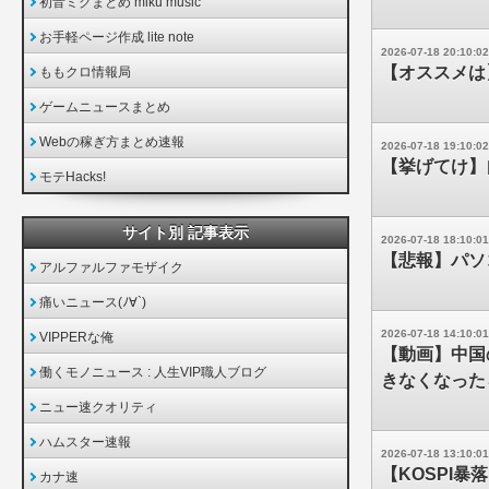
初音ミクまとめ miku music
お手軽ページ作成 lite note
2026-07-18 20:10:02
【オススメは
ももクロ情報局
ゲームニュースまとめ
Webの稼ぎ方まとめ速報
2026-07-18 19:10:02
【挙げてけ】
モテHacks!
サイト別 記事表示
2026-07-18 18:10:01
【悲報】パソ
アルファルファモザイク
痛いニュース(ﾉ∀`)
2026-07-18 14:10:01
VIPPERな俺
【動画】中国
働くモノニュース : 人生VIP職人ブログ
きなくなった
ニュー速クオリティ
ハムスター速報
2026-07-18 13:10:01
【KOSPI暴
カナ速