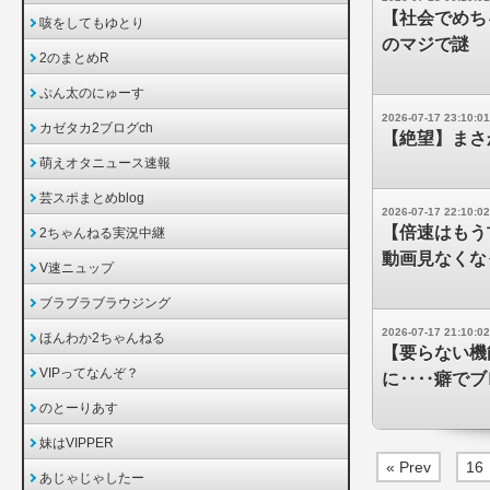
【社会でめち
咳をしてもゆとり
のマジで謎
2のまとめR
ぷん太のにゅーす
2026-07-17 23:10:01
カゼタカ2ブログch
【絶望】まさ
萌えオタニュース速報
芸スポまとめblog
2026-07-17 22:10:02
【倍速はもう古
2ちゃんねる実況中継
動画見なくな
V速ニュップ
ブラブラブラウジング
2026-07-17 21:10:02
ほんわか2ちゃんねる
【要らない機
VIPってなんぞ？
に‥‥癖でブ
のとーりあす
妹はVIPPER
« Prev
16
あじゃじゃしたー