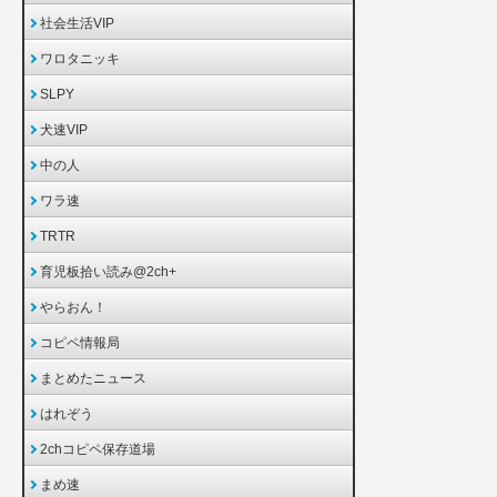
社会生活VIP
ワロタニッキ
SLPY
犬速VIP
中の人
ワラ速
TRTR
育児板拾い読み@2ch+
やらおん！
コピペ情報局
まとめたニュース
はれぞう
2chコピペ保存道場
まめ速