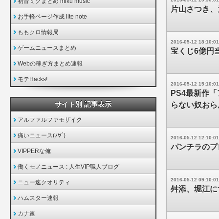
初音ミクまとめ miku music
片山さつき、
お手軽ページ作成 lite note
ももクロ情報局
2016-05-12 18:10:01
ゲームニュースまとめ
宝くじ6億円
Webの稼ぎ方まとめ速報
モテHacks!
2016-05-12 15:10:01
PS4最新作
サイト別 記事表示
らない奴おら
アルファルファモザイク
痛いニュース(ﾉ∀`)
2016-05-12 12:10:01
パンチラのプ
VIPPERな俺
働くモノニュース : 人生VIP職人ブログ
2016-05-12 09:10:01
ニュー速クオリティ
舛添、堀江に
ハムスター速報
カナ速