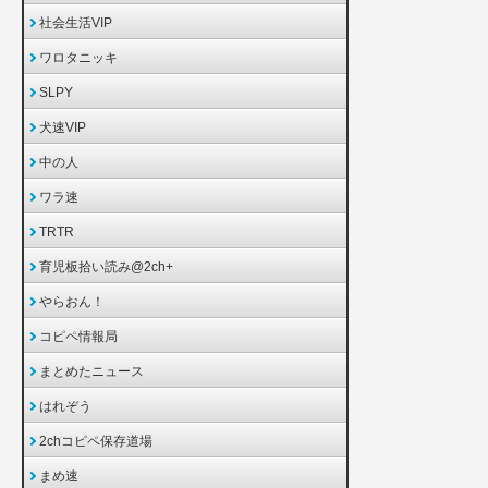
社会生活VIP
ワロタニッキ
SLPY
犬速VIP
中の人
ワラ速
TRTR
育児板拾い読み@2ch+
やらおん！
コピペ情報局
まとめたニュース
はれぞう
2chコピペ保存道場
まめ速