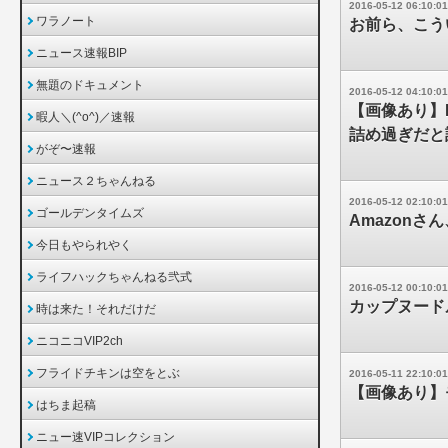
2016-05-12 06:10:01
ワラノート
お前ら、こう
ニュース速報BIP
無題のドキュメント
2016-05-12 04:10:01
【画像あり】
暇人＼(^o^)／速報
詰め過ぎだと
がぞ〜速報
ニュース２ちゃんねる
2016-05-12 02:10:01
ゴールデンタイムズ
Amazon
今日もやられやく
ライフハックちゃんねる弐式
2016-05-12 00:10:01
カップヌード
時は来た！それだけだ
ニコニコVIP2ch
フライドチキンは空をとぶ
2016-05-11 22:10:01
【画像あり】
はちま起稿
ニュー速VIPコレクション