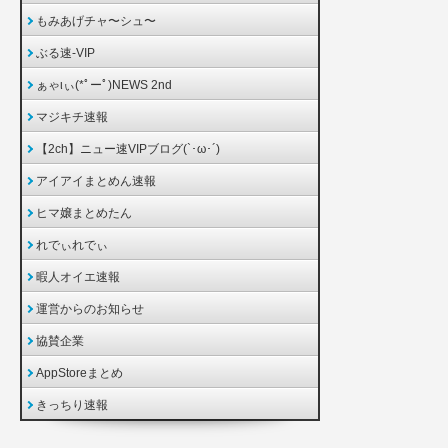
もみあげチャ〜シュ〜
ぶる速-VIP
ぁゃιぃ(*ﾟーﾟ)NEWS 2nd
マジキチ速報
【2ch】ニュー速VIPブログ(`･ω･´)
アイアイまとめん速報
ヒマ嬢まとめたん
れでぃれでぃ
暇人オイエ速報
運営からのお知らせ
協賛企業
AppStoreまとめ
きっちり速報