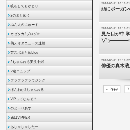
2016-05-11 20:10:01
咳をしてもゆとり
頭にボーガン
2のまとめR
ぷん太のにゅーす
2016-05-11 18:10:01
見た目が中.学
カゼタカ2ブログch
∀ﾟ)━━━━!
萌えオタニュース速報
芸スポまとめblog
2016-05-11 15:10:02
2ちゃんねる実況中継
俳優の真木蔵
V速ニュップ
ブラブラブラウジング
« Prev
7
ほんわか2ちゃんねる
VIPってなんぞ？
のとーりあす
妹はVIPPER
あじゃじゃしたー