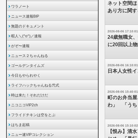
ネット空間ほ
ワラノート
あり方に関す
ニュース速報BIP
無題のドキュメント
2026-08-06 17:10:01
暇人＼(^o^)／速報
24歳無職女
に20回以上
がぞ〜速報
ニュース２ちゃんねる
ゴールデンタイムズ
2026-08-06 16:10:01
日本人女性イ
今日もやられやく
ライフハックちゃんねる弐式
2026-08-06 15:40:01
時は来た！それだけだ
町のお弁当屋
わ」 「うち
ニコニコVIP2ch
フライドチキンは空をとぶ
はちま起稿
2026-08-06 15:10:02
【恨み】清水
ニュー速VIPコレクション