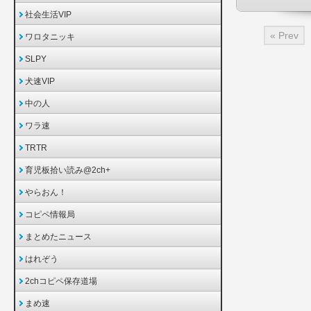
社会生活VIP
« Prev
ワロタニッキ
SLPY
犬速VIP
中の人
ワラ速
TRTR
育児板拾い読み@2ch+
やらおん！
コピペ情報局
まとめたニュース
はれぞう
2chコピペ保存道場
まめ速