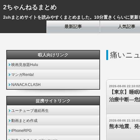
2ちゃんねるまとめ
2chまとめサイトを読みやすくまとめました。10分置きくらいに更新
最新記事
人気記事
痛いニュー
暇人向けリンク
映画見放題Hulu
マンガRenta!
NANACA CLASH
2026-08-06 22:10:02
【東京】睡眠
治療中断―危
提携サイトリンク
ユーチューブ連続再生
動画まとめ作成
2026-08-06 21:10:01
熊本地震、発
iPhoneRPG