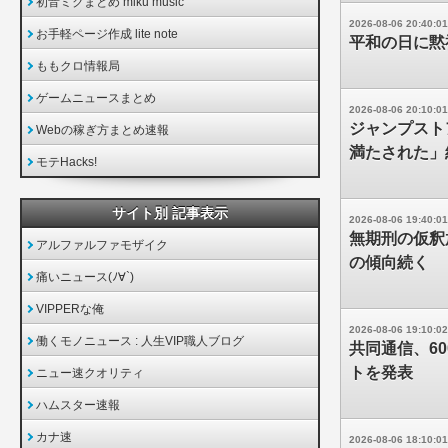
初音ミクまとめ miku music
2026-08-06 20:40:01
お手軽ページ作成 lite note
平和の日に黙
ももクロ情報局
ゲームニュースまとめ
2026-08-06 20:10:01
ジャンプスト
Webの稼ぎ方まとめ速報
満たされた」
モテHacks!
サイト別 記事表示
2026-08-06 19:40:01
無期刑の仮釈放
アルファルファモザイク
の傾向続く
痛いニュース(ﾉ∀`)
VIPPERな俺
2026-08-06 19:10:02
働くモノニュース : 人生VIP職人ブログ
共同通信、6
トを発表
ニュー速クオリティ
ハムスター速報
カナ速
2026-08-06 18:10:01