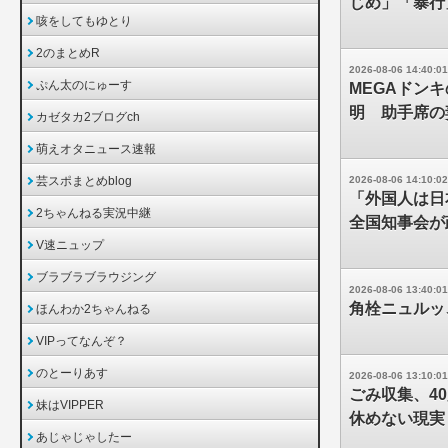
じめ」「暴行
咳をしてもゆとり
2のまとめR
2026-08-06 14:40:01
ぷん太のにゅーす
MEGAドン
明 助手席の
カゼタカ2ブログch
萌えオタニュース速報
芸スポまとめblog
2026-08-06 14:10:02
「外国人は日
2ちゃんねる実況中継
全国知事会が
V速ニュップ
ブラブラブラウジング
2026-08-06 13:40:01
角栓ニュルッ
ほんわか2ちゃんねる
VIPってなんぞ？
のとーりあす
2026-08-06 13:10:01
ごみ収集、4
妹はVIPPER
休めない現実
あじゃじゃしたー