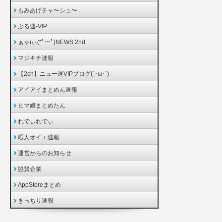
もみあげチャ〜シュ〜
ぶる速-VIP
ぁゃιぃ(*ﾟーﾟ)NEWS 2nd
マジキチ速報
【2ch】ニュー速VIPブログ(`･ω･´)
アイアイまとめん速報
ヒマ嬢まとめたん
れでぃれでぃ
暇人オイエ速報
運営からのお知らせ
協賛企業
AppStoreまとめ
きっちり速報