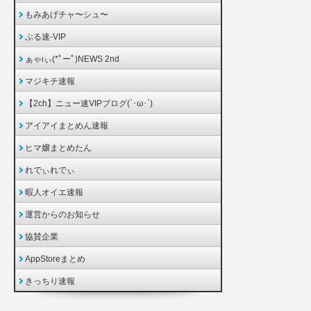
もみあげチャ〜シュ〜
ぶる速-VIP
ぁゃιぃ(*ﾟーﾟ)NEWS 2nd
マジキチ速報
【2ch】ニュー速VIPブログ(`･ω･´)
アイアイまとめん速報
ヒマ嬢まとめたん
れでぃれでぃ
暇人オイエ速報
運営からのお知らせ
協賛企業
AppStoreまとめ
きっちり速報