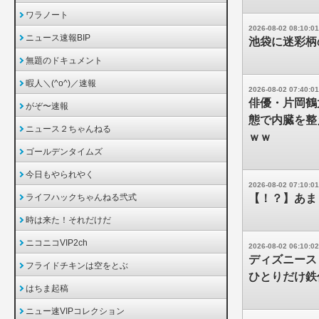
ワラノート
2026-08-02 08:10:01
ニュース速報BIP
池袋に迷彩柄
無題のドキュメント
暇人＼(^o^)／速報
2026-08-02 07:40:01
俳優・片岡鶴
がぞ〜速報
態で内臓を整
ニュース２ちゃんねる
ｗｗ
ゴールデンタイムズ
今日もやられやく
2026-08-02 07:10:01
ライフハックちゃんねる弐式
【！？】あま
時は来た！それだけだ
ニコニコVIP2ch
2026-08-02 06:10:02
ディズニース
フライドチキンは空をとぶ
ひとりだけ鉄
はちま起稿
ニュー速VIPコレクション