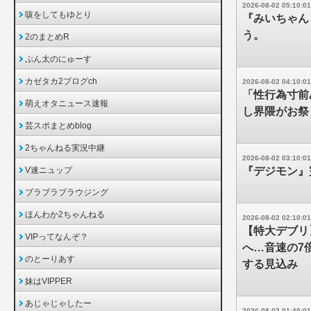
2026-08-02 05:10:01
咳をしてもゆとり
『みいちゃん
う。
2のまとめR
ぷん太のにゅーす
カゼタカ2ブログch
2026-08-02 04:10:01
「性行為寸前
萌えオタニュース速報
し界隈がお祭
芸スポまとめblog
2ちゃんねる実況中継
2026-08-02 03:10:01
V速ニュップ
『デジモン』
ブラブラブラウジング
ほんわか2ちゃんねる
2026-08-02 02:10:01
【特大デブリ
VIPってなんぞ？
へ…音速の7
のとーりあす
する見込み
妹はVIPPER
あじゃじゃしたー
2026-08-02 01:40:01