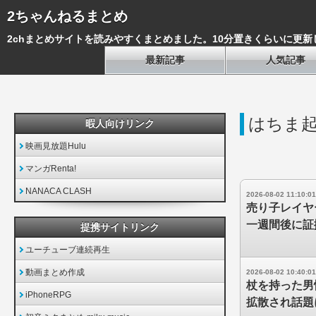
2ちゃんねるまとめ
2chまとめサイトを読みやすくまとめました。10分置きくらいに更新
最新記事
人気記事
はちま
暇人向けリンク
映画見放題Hulu
マンガRenta!
NANACA CLASH
2026-08-02 11:10:01
売り子レイヤ
一週間後に証
提携サイトリンク
ユーチューブ連続再生
動画まとめ作成
2026-08-02 10:40:01
杖を持った男
iPhoneRPG
拡散され話題