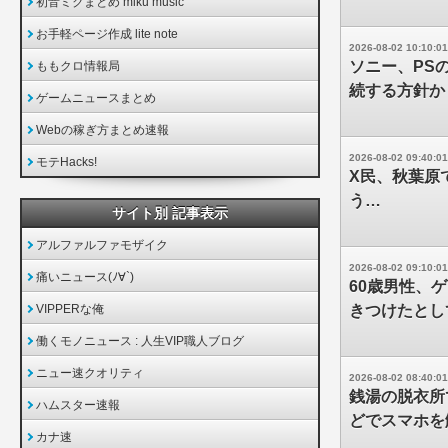
初音ミクまとめ miku music
お手軽ページ作成 lite note
2026-08-02 10:10:01
ソニー、PS
ももクロ情報局
続する方針か
ゲームニュースまとめ
Webの稼ぎ方まとめ速報
2026-08-02 09:40:01
モテHacks!
X民、秋葉原
う…
サイト別 記事表示
アルファルファモザイク
2026-08-02 09:10:01
痛いニュース(ﾉ∀`)
60歳男性、
VIPPERな俺
きつけたとし
働くモノニュース : 人生VIP職人ブログ
ニュー速クオリティ
2026-08-02 08:40:01
銭湯の脱衣所
ハムスター速報
どでスマホを
カナ速