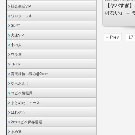
【ヤバすぎ】
社会生活VIP
けない」 →
ワロタニッキ
SLPY
犬速VIP
« Prev
17
中の人
ワラ速
TRTR
育児板拾い読み@2ch+
やらおん！
コピペ情報局
まとめたニュース
はれぞう
2chコピペ保存道場
まめ速