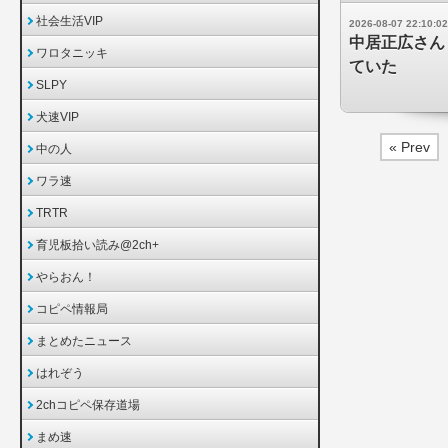
社会生活VIP
2026-08-07 22:10:02
中居正広さん
ワロタニッキ
ていた
SLPY
犬速VIP
« Prev
中の人
ワラ速
TRTR
育児板拾い読み@2ch+
やらおん！
コピペ情報局
まとめたニュース
はれぞう
2chコピペ保存道場
まめ速