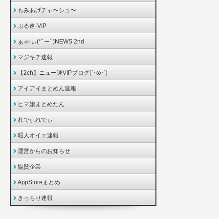
もみあげチャ〜シュ〜
ぶる速-VIP
ぁゃιぃ(*ﾟーﾟ)NEWS 2nd
マジキチ速報
【2ch】ニュー速VIPブログ(`･ω･´)
アイアイまとめん速報
ヒマ嬢まとめたん
れでぃれでぃ
暇人オイエ速報
運営からのお知らせ
協賛企業
AppStoreまとめ
きっちり速報