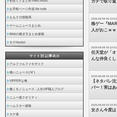
初音ミクまとめ miku music
ガチで取り返
お手軽ページ作成 lite note
ももクロ情報局
2026-08-08 06:10:01
格ゲー『MA
ゲームニュースまとめ
人がおこｗｗ
Webの稼ぎ方まとめ速報
モテHacks!
2026-08-08 05:10:01
任天堂が「オ
サイト別 記事表示
んな仲良くし
アルファルファモザイク
痛いニュース(ﾉ∀`)
2026-08-08 04:10:01
VIPPERな俺
【ネタバレ注
バー！実はあ
働くモノニュース : 人生VIP職人ブログ
ニュー速クオリティ
2026-08-08 03:10:01
ハムスター速報
女さん今度は
カナ速