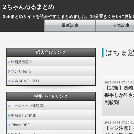
2ちゃんねるまとめ
2chまとめサイトを読みやすくまとめました。10分置きくらいに更新
最新記事
人気記事
はちま
暇人向けリンク
映画見放題Hulu
マンガRenta!
NANACA CLASH
2026-08-08 07:40:01
【悲報】長崎
握手しか許さ
提携サイトリンク
判殺到
ユーチューブ連続再生
動画まとめ作成
2026-08-08 07:10:01
iPhoneRPG
【マジ注意】