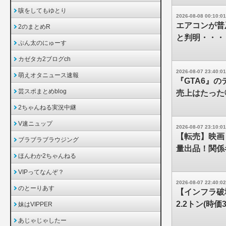
咳をしてもゆとり
2026-08-08 00:10:01
エアコンが普
2のまとめR
と判明・・・
ぷん太のにゅーす
カゼタカ2ブログch
2026-08-07 23:40:01
萌えオタニュース速報
『GTA6』
芸スポまとめblog
売上はたった
2ちゃんねる実況中継
V速ニュップ
2026-08-07 23:10:01
【転売】映画
ブラブラブラウジング
量出品！関係
ほんわか2ちゃんねる
VIPってなんぞ？
2026-08-07 22:40:02
のとーりあす
【インフラ破
2.2トン(時
妹はVIPPER
あじゃじゃしたー