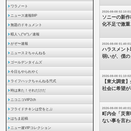
ワラノート
2026-08-08 02:10:01
ニュース速報BIP
ソニーの新作
化不足で激重
無題のドキュメント
暇人＼(^o^)／速報
がぞ〜速報
2026-08-08 01:40:01
ハラスメント
ニュース２ちゃんねる
弱いが、僕の
ゴールデンタイムズ
今日もやられやく
2026-08-08 01:10:02
ライフハックちゃんねる弐式
【東大調査】
社会に希望が
時は来た！それだけだ
ニコニコVIP2ch
2026-08-08 00:40:01
フライドチキンは空をとぶ
町内会「災害
はちま起稿
ない事を言わ
ニュー速VIPコレクション