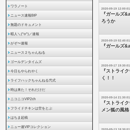
ワラノート
2020-09-19 12:00:01
『ガールズ&
ニュース速報BIP
ろうか
無題のドキュメント
暇人＼(^o^)／速報
2020-09-19 02:40:01
がぞ〜速報
『ガールズ&a
ニュース２ちゃんねる
ゴールデンタイムズ
2020-09-17 19:30:01
『ストライク
今日もやられやく
く！！
ライフハックちゃんねる弐式
時は来た！それだけだ
2020-09-14 21:30:01
ニコニコVIP2ch
『ストライク
フライドチキンは空をとぶ
メン狐の風格
はちま起稿
ニュー速VIPコレクション
2020-09-13 18:30:01