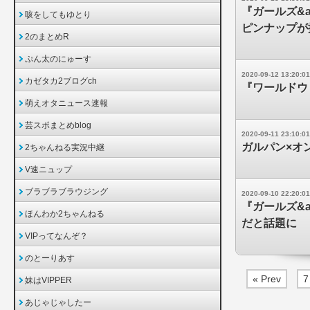
『ガールズ&
咳をしてもゆとり
ピンナップが
2のまとめR
ぷん太のにゅーす
2020-09-12 13:20:01
カゼタカ2ブログch
『ワールドウィ
萌えオタニュース速報
芸スポまとめblog
2020-09-11 23:10:01
ガルパン×オ
2ちゃんねる実況中継
V速ニュップ
ブラブラブラウジング
2020-09-10 22:20:01
『ガールズ&
ほんわか2ちゃんねる
だと話題に
VIPってなんぞ？
のとーりあす
« Prev
7
妹はVIPPER
あじゃじゃしたー