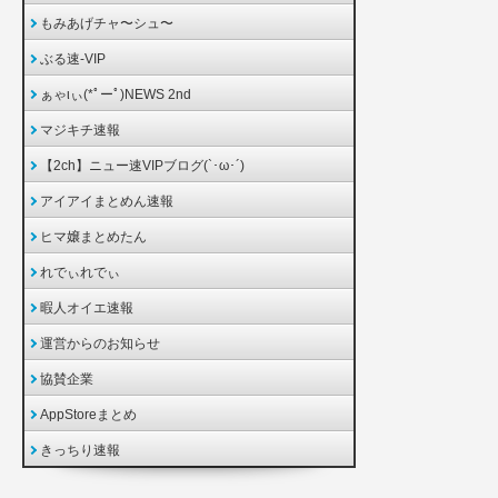
もみあげチャ〜シュ〜
ぶる速-VIP
ぁゃιぃ(*ﾟーﾟ)NEWS 2nd
マジキチ速報
【2ch】ニュー速VIPブログ(`･ω･´)
アイアイまとめん速報
ヒマ嬢まとめたん
れでぃれでぃ
暇人オイエ速報
運営からのお知らせ
協賛企業
AppStoreまとめ
きっちり速報