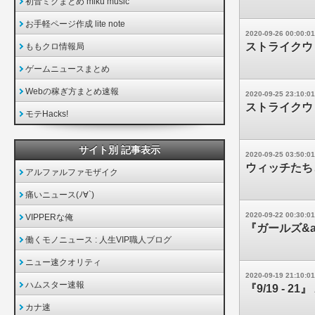
初音ミクまとめ miku music
お手軽ページ作成 lite note
2020-09-26 00:00:01
ストライクウィ
ももクロ情報局
ゲームニュースまとめ
Webの稼ぎ方まとめ速報
2020-09-25 23:10:01
ストライクウィ
モテHacks!
サイト別 記事表示
2020-09-25 03:50:01
ウィッチたち
アルファルファモザイク
痛いニュース(ﾉ∀`)
2020-09-22 00:30:01
VIPPERな俺
『ガールズ&a
働くモノニュース : 人生VIP職人ブログ
ニュー速クオリティ
2020-09-19 21:10:01
ハムスター速報
『9/19 -
カナ速