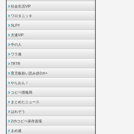
社会生活VIP
ワロタニッキ
SLPY
犬速VIP
中の人
ワラ速
TRTR
育児板拾い読み@2ch+
やらおん！
コピペ情報局
まとめたニュース
はれぞう
2chコピペ保存道場
まめ速