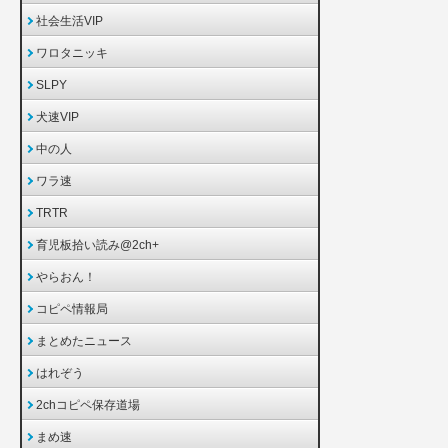
社会生活VIP
ワロタニッキ
SLPY
犬速VIP
中の人
ワラ速
TRTR
育児板拾い読み@2ch+
やらおん！
コピペ情報局
まとめたニュース
はれぞう
2chコピペ保存道場
まめ速