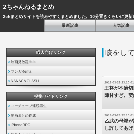
2ちゃんねるまとめ
2chまとめサイトを読みやすくまとめました。10分置きくらいに更新
最新記事
人気記事
咳をし
暇人向けリンク
映画見放題Hulu
マンガRenta!
NANACA CLASH
2016-03-29 23:10:01
王将が不適切
陣甘すぎ。契
提携サイトリンク
ユーチューブ連続再生
動画まとめ作成
2016-03-29 22:10:01
乙武の母親が
iPhoneRPG
し許してあげ