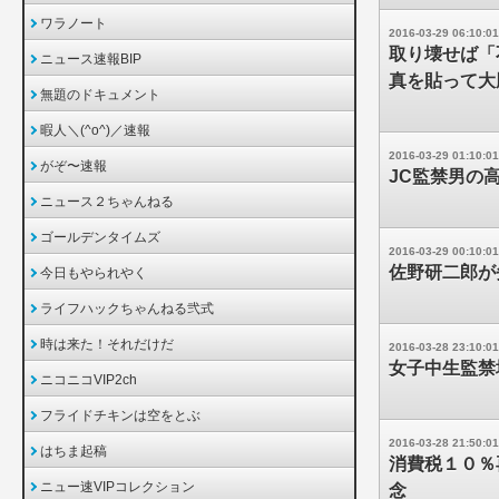
ワラノート
2016-03-29 06:10:01
取り壊せば「
ニュース速報BIP
真を貼って大
無題のドキュメント
暇人＼(^o^)／速報
2016-03-29 01:10:01
がぞ〜速報
JC監禁男の
ニュース２ちゃんねる
ゴールデンタイムズ
2016-03-29 00:10:01
佐野研二郎が
今日もやられやく
ライフハックちゃんねる弐式
時は来た！それだけだ
2016-03-28 23:10:01
女子中生監禁
ニコニコVIP2ch
フライドチキンは空をとぶ
2016-03-28 21:50:01
はちま起稿
消費税１０％
ニュー速VIPコレクション
念