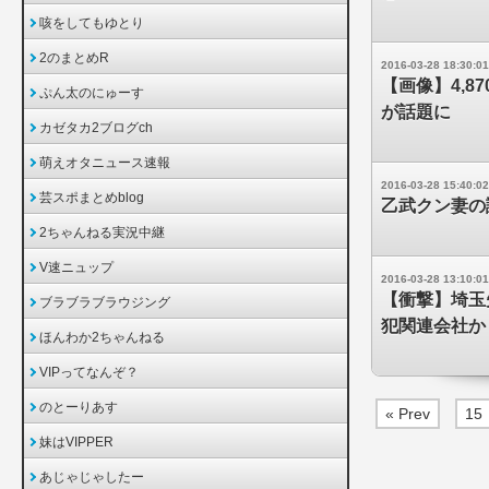
咳をしてもゆとり
2のまとめR
2016-03-28 18:30:01
【画像】4,
ぷん太のにゅーす
が話題に
カゼタカ2ブログch
萌えオタニュース速報
2016-03-28 15:40:02
芸スポまとめblog
乙武クン妻の
2ちゃんねる実況中継
V速ニュップ
2016-03-28 13:10:01
【衝撃】埼玉
ブラブラブラウジング
犯関連会社か
ほんわか2ちゃんねる
VIPってなんぞ？
のとーりあす
« Prev
15
妹はVIPPER
あじゃじゃしたー