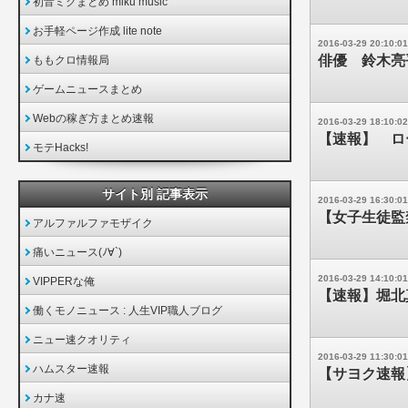
初音ミクまとめ miku music
お手軽ページ作成 lite note
2016-03-29 20:10:01
俳優 鈴木亮
ももクロ情報局
ゲームニュースまとめ
Webの稼ぎ方まとめ速報
2016-03-29 18:10:02
【速報】 ロ
モテHacks!
サイト別 記事表示
2016-03-29 16:30:01
【女子生徒監
アルファルファモザイク
痛いニュース(ﾉ∀`)
2016-03-29 14:10:01
VIPPERな俺
【速報】堀北
働くモノニュース : 人生VIP職人ブログ
ニュー速クオリティ
2016-03-29 11:30:01
ハムスター速報
【サヨク速報
カナ速