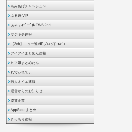
もみあげチャ〜シュ〜
ぶる速-VIP
ぁゃιぃ(*ﾟーﾟ)NEWS 2nd
マジキチ速報
【2ch】ニュー速VIPブログ(`･ω･´)
アイアイまとめん速報
ヒマ嬢まとめたん
れでぃれでぃ
暇人オイエ速報
運営からのお知らせ
協賛企業
AppStoreまとめ
きっちり速報