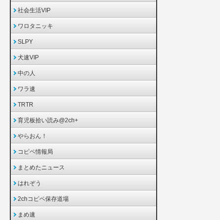
社会生活VIP
ワロタニッキ
SLPY
犬速VIP
中の人
ワラ速
TRTR
育児板拾い読み@2ch+
やらおん！
コピペ情報局
まとめたニュース
はれぞう
2chコピペ保存道場
まめ速