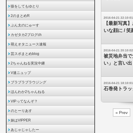
咳をしてもゆとり
2のまとめR
2016-04-21 22:10:01
【最新写真】
ぷん太のにゅーす
いな顔に / 
カゼタカ2ブログch
萌えオタニュース速報
2016-04-21 20:10:02
芸スポまとめblog
被災地弁当で
い」と言い出
2ちゃんねる実況中継
V速ニュップ
ブラブラブラウジング
2016-04-21 18:10:01
石巻発トラッ
ほんわか2ちゃんねる
VIPってなんぞ？
のとーりあす
« Prev
妹はVIPPER
あじゃじゃしたー