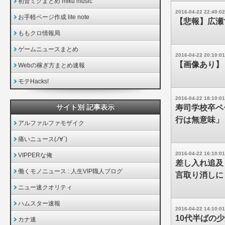
初音ミクまとめ miku music
2016-04-22 22:40:02
お手軽ページ作成 lite note
【悲報】広瀬
ももクロ情報局
ゲームニュースまとめ
2016-04-22 20:10:01
【画像あり】
Webの稼ぎ方まとめ速報
モテHacks!
2016-04-22 18:10:01
サイト別 記事表示
寿司学校卒ペ
行は無意味」
アルファルファモザイク
痛いニュース(ﾉ∀`)
2016-04-22 16:10:01
VIPPERな俺
差し入れ追及
働くモノニュース : 人生VIP職人ブログ
言取り消しに
ニュー速クオリティ
ハムスター速報
2016-04-22 14:10:01
10代半ばの
カナ速