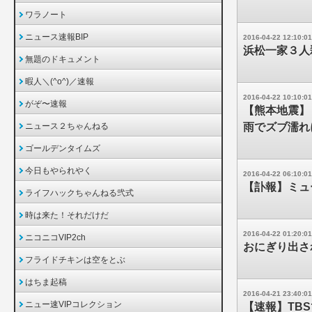
ワラノート
ニュース速報BIP
2016-04-22 12:10:01
浜松一家３人
無題のドキュメント
暇人＼(^o^)／速報
2016-04-22 10:10:01
がぞ〜速報
【熊本地震】
ニュース２ちゃんねる
雨でズブ濡れ
ゴールデンタイムズ
今日もやられやく
2016-04-22 06:10:01
【訃報】ミュ
ライフハックちゃんねる弐式
時は来た！それだけだ
2016-04-22 01:20:01
ニコニコVIP2ch
おにぎり出さ
フライドチキンは空をとぶ
はちま起稿
2016-04-21 23:40:01
ニュー速VIPコレクション
【速報】TB