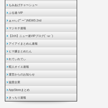
もみあげチャ〜シュ〜
ぶる速-VIP
ぁゃιぃ(*ﾟーﾟ)NEWS 2nd
マジキチ速報
【2ch】ニュー速VIPブログ(`･ω･´)
アイアイまとめん速報
ヒマ嬢まとめたん
れでぃれでぃ
暇人オイエ速報
運営からのお知らせ
協賛企業
AppStoreまとめ
きっちり速報