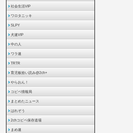
社会生活VIP
ワロタニッキ
SLPY
犬速VIP
中の人
ワラ速
TRTR
育児板拾い読み@2ch+
やらおん！
コピペ情報局
まとめたニュース
はれぞう
2chコピペ保存道場
まめ速