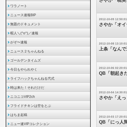
さやか「暁美
ワラノート
ニュース速報BIP
2012-10-09 12:50:01
無題のドキュメント
さやか「オイ
暇人＼(^o^)／速報
がぞ〜速報
2012-10-08 13:10:01
上条「なんで
ニュース２ちゃんねる
ゴールデンタイムズ
2012-10-06 02:20:01
今日もやられやく
QB「朝起き
ライフハックちゃんねる弐式
時は来た！それだけだ
2012-10-04 14:30:01
ニコニコVIP2ch
さやか「えっ
フライドチキンは空をとぶ
はちま起稿
2012-10-03 17:20:01
QB「にっ人
ニュー速VIPコレクション