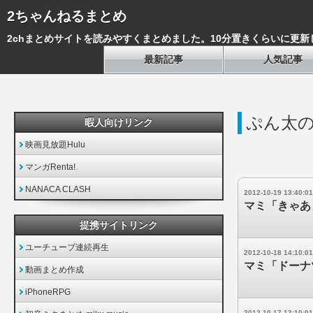
2ちゃんねるまとめ
2chまとめサイトを読みやすくまとめました。10分置きくらいに更新
最新記事
人気記事
ぷん太
暇人向けリンク
映画見放題Hulu
マンガRenta!
NANACA CLASH
2012-10-19 13:40:01
マミ「きゃあ
提携サイトリンク
ユーチューブ連続再生
2012-10-18 14:10:01
マミ「ドーナ
動画まとめ作成
iPhoneRPG
2012-10-17 13:10:01