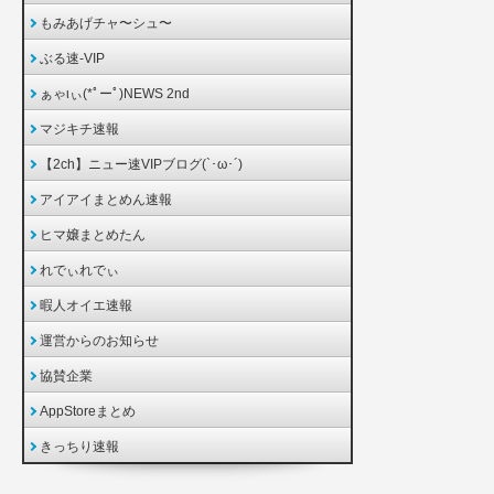
もみあげチャ〜シュ〜
ぶる速-VIP
ぁゃιぃ(*ﾟーﾟ)NEWS 2nd
マジキチ速報
【2ch】ニュー速VIPブログ(`･ω･´)
アイアイまとめん速報
ヒマ嬢まとめたん
れでぃれでぃ
暇人オイエ速報
運営からのお知らせ
協賛企業
AppStoreまとめ
きっちり速報