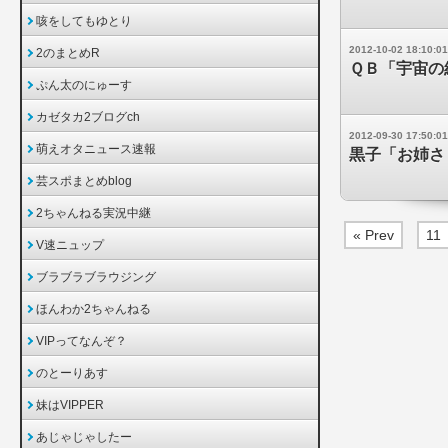
咳をしてもゆとり
2012-10-02 18:10:01
2のまとめR
ＱＢ「宇宙の
ぷん太のにゅーす
カゼタカ2ブログch
2012-09-30 17:50:01
萌えオタニュース速報
黒子「お姉さ
芸スポまとめblog
2ちゃんねる実況中継
« Prev
11
V速ニュップ
ブラブラブラウジング
ほんわか2ちゃんねる
VIPってなんぞ？
のとーりあす
妹はVIPPER
あじゃじゃしたー