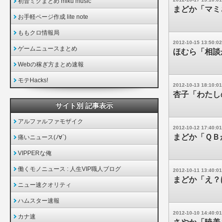
初音ミクまとめ miku music
まどか「マミ
お手軽ページ作成 lite note
ももクロ情報局
2012-10-15 13:50:02
ゲームニュースまとめ
ほむら「相談
Webの稼ぎ方まとめ速報
モテHacks!
2012-10-13 18:10:01
杏子「わたし
サイト別 記事表示
アルファルファモザイク
2012-10-12 17:40:01
まどか「ＱＢ
痛いニュース(ﾉ∀`)
VIPPERな俺
働くモノニュース : 人生VIP職人ブログ
2012-10-11 13:40:01
まどか「え？
ニュー速クオリティ
ハムスター速報
2012-10-10 14:40:01
カナ速