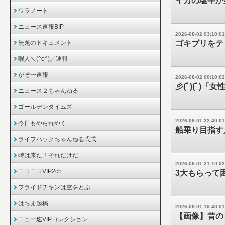
イカの塩辛が
ワラノート
ニュース速報BIP
2026-08-02 03:10:01
無題のドキュメント
ゴキブリをテ
暇人＼(^o^)／速報
がぞ〜速報
2026-08-02 00:10:02
彡(ﾟ)(ﾟ)
ニュース２ちゃんねる
ゴールデンタイムズ
2026-08-01 22:40:01
今日もやられやく
船乗り目指す
ライフハックちゃんねる弐式
時は来た！それだけだ
2026-08-01 21:10:02
ニコニコVIP2ch
3大もらって
フライドチキンは空をとぶ
はちま起稿
2026-08-01 19:40:01
【画像】昔の
ニュー速VIPコレクション