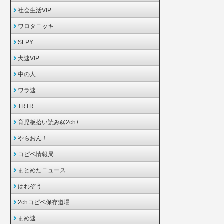
社会生活VIP
ワロタニッキ
SLPY
犬速VIP
中の人
ワラ速
TRTR
育児板拾い読み@2ch+
やらおん！
コピペ情報局
まとめたニュース
はれぞう
2chコピペ保存道場
まめ速