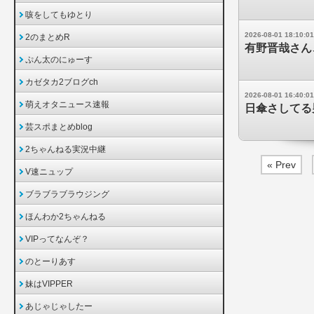
咳をしてもゆとり
2026-08-01 18:10:01
2のまとめR
有野晋哉さん、
ぷん太のにゅーす
カゼタカ2ブログch
2026-08-01 16:40:01
萌えオタニュース速報
日傘さしてる
芸スポまとめblog
2ちゃんねる実況中継
« Prev
V速ニュップ
ブラブラブラウジング
ほんわか2ちゃんねる
VIPってなんぞ？
のとーりあす
妹はVIPPER
あじゃじゃしたー