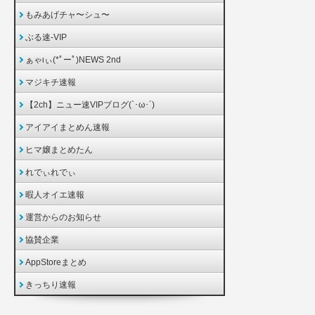
もみあげチャ〜シュ〜
ぶる速-VIP
ぁゃιぃ(*ﾟーﾟ)NEWS 2nd
マジキチ速報
【2ch】ニュー速VIPブログ(`･ω･´)
アイアイまとめん速報
ヒマ嬢まとめたん
れでぃれでぃ
暇人オイエ速報
運営からのお知らせ
協賛企業
AppStoreまとめ
きっちり速報