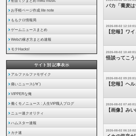
初音ミクまとめ miku music
バカ「蕎麦は
お手軽ページ作成 lite note
ももクロ情報局
2026-08-02 12:10:01
ゲームニュースまとめ
【悲報】ワイ
Webの稼ぎ方まとめ速報
モテHacks!
2026-08-02 10:40:01
怪談ってこう
サイト別 記事表示
アルファルファモザイク
2026-08-02 09:20:01
【悲報】ヘル
痛いニュース(ﾉ∀`)
VIPPERな俺
働くモノニュース : 人生VIP職人ブログ
2026-08-02 07:40:01
【画像】みい
ニュー速クオリティ
ハムスター速報
2026-08-02 06:10:02
カナ速