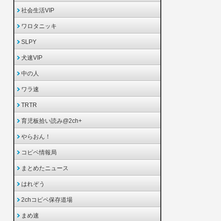
社会生活VIP
ワロタニッキ
SLPY
犬速VIP
中の人
ワラ速
TRTR
育児板拾い読み@2ch+
やらおん！
コピペ情報局
まとめたニュース
はれぞう
2chコピペ保存道場
まめ速