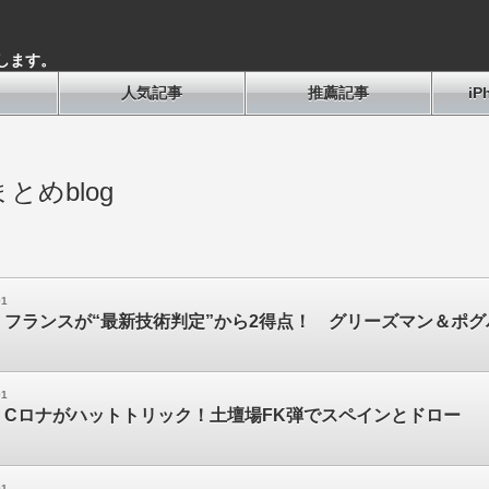
します。
人気記事
推薦記事
i
とめblog
01
】フランスが“最新技術判定”から2得点！ グリーズマン＆ポ
01
】Cロナがハットトリック！土壇場FK弾でスペインとドロー
01