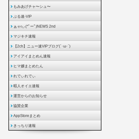
もみあげチャ〜シュ〜
ぶる速-VIP
ぁゃιぃ(*ﾟーﾟ)NEWS 2nd
マジキチ速報
【2ch】ニュー速VIPブログ(`･ω･´)
アイアイまとめん速報
ヒマ嬢まとめたん
れでぃれでぃ
暇人オイエ速報
運営からのお知らせ
協賛企業
AppStoreまとめ
きっちり速報