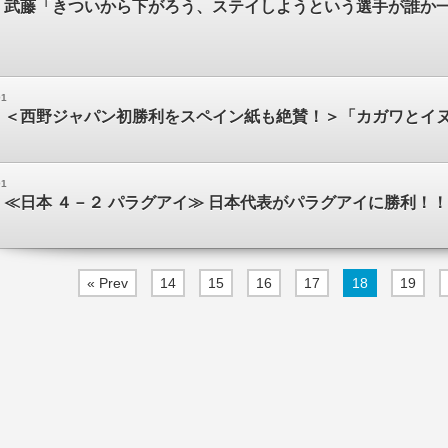
】武藤「きついから下がろう、ステイしようという選手が誰か
01
】＜西野ジャパン初勝利をスペイン紙も絶賛！＞「カガワとイ
01
≪日本 ４－２ パラグアイ≫ 日本代表がパラグアイに勝利！
« Prev
14
15
16
17
18
19