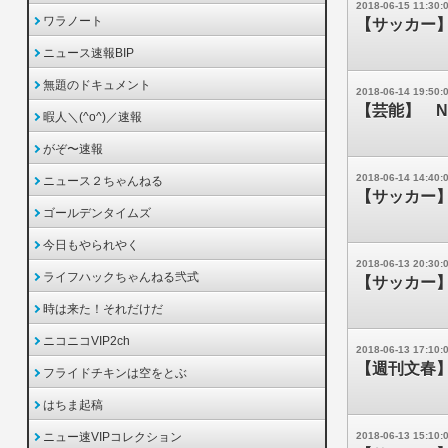
2018-06-15 11:30:
ワラノート
【サッカー
ニュース速報BIP
無題のドキュメント
2018-06-14 19:50:
【芸能】 
暇人＼(^o^)／速報
がぞ〜速報
2018-06-14 14:40:
ニュース２ちゃんねる
【サッカー】
ゴールデンタイムズ
今日もやられやく
2018-06-13 20:30:
ライフハックちゃんねる弐式
【サッカー
時は来た！それだけだ
ニコニコVIP2ch
2018-06-13 17:10:
【週刊文春
フライドチキンは空をとぶ
はちま起稿
ニュー速VIPコレクション
2018-06-13 15:10: