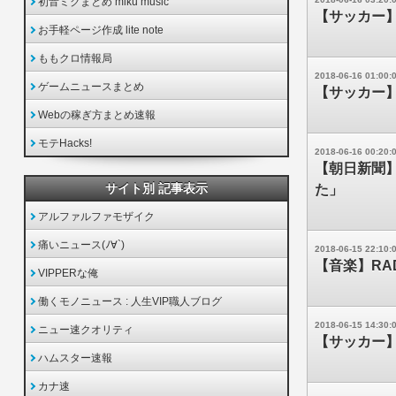
初音ミクまとめ miku music
【サッカー
お手軽ページ作成 lite note
ももクロ情報局
2018-06-16 01:00:
ゲームニュースまとめ
【サッカー
Webの稼ぎ方まとめ速報
モテHacks!
2018-06-16 00:20:
【朝日新聞
サイト別 記事表示
た」
アルファルファモザイク
痛いニュース(ﾉ∀`)
2018-06-15 22:10:
【音楽】RAD
VIPPERな俺
働くモノニュース : 人生VIP職人ブログ
2018-06-15 14:30:
ニュー速クオリティ
【サッカー
ハムスター速報
カナ速