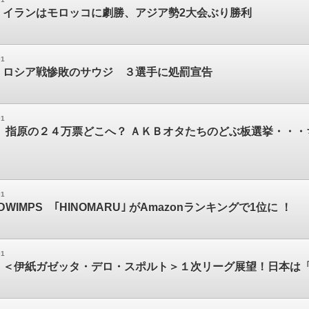
】イランはモロッコに劇勝、アジア勢2大会ぶり勝利
01
】ロシア戦惨敗のサウジ ３選手に処罰宣告
01
】 指原の２４万票どこへ？ ＡＫＢオタたちのどぶ板選挙・・・
01
WIMPS ｢HINOMARU｣ がAmazonランキングで1位に ！
01
】＜伊紙ガゼッタ・デロ・スポルト＞１次リーグ展望！日本は