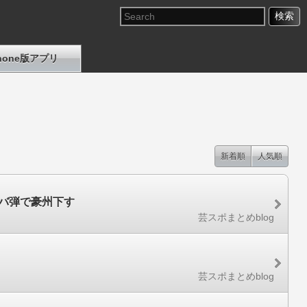
Phone版アプリ
新着順
人気順
グバ弾で豪州下す
芸スポまとめblog
芸スポまとめblog