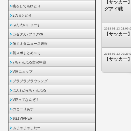
【サッカー
咳をしてもゆとり
グアイ戦
2のまとめR
ぷん太のにゅーす
2018-06-13 02:00:
【サッカー
カゼタカ2ブログch
萌えオタニュース速報
芸スポまとめblog
2018-06-13 00:20:
【サッカー】
2ちゃんねる実況中継
V速ニュップ
ブラブラブラウジング
ほんわか2ちゃんねる
VIPってなんぞ？
のとーりあす
妹はVIPPER
あじゃじゃしたー