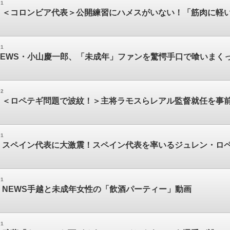
01
】＜コロンビア代表＞公開練習にハメスがいない！「筋肉に軽
01
NEWS・小山慶一郎、「未成年」ファンを驚愕手口で喰いまく
02
＜ロペテギ問題で波紋！＞主将ラモスらレアル監督就任を事前把
01
】スペイン代表に大激震！スペイン代表を率いるジュレン・ロ
01
】NEWS手越と未成年女性の「飲酒パーティー」動画
01