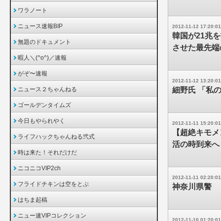
ワラノート
ニュース速報BIP
2012-11-12 17:20:01
韓国が21兆
無題のドキュメント
させた最先端
暇人＼(^o^)／速報
がぞ〜速報
2012-11-12 13:20:01
ニュース２ちゃんねる
細野氏 「私
ゴールデンタイムズ
今日もやられやく
2012-11-11 15:20:01
【超絶キモメ
ライフハックちゃんねる弐式
活の時到来へ
時は来た！それだけだ
ニコニコVIP2ch
2012-11-11 02:20:01
フライドチキンは空をとぶ
神奈川県警 
はちま起稿
ニュー速VIPコレクション
2012-11-10 01:20:01