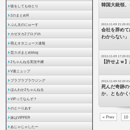
韓国大統領、
咳をしてもゆとり
2のまとめR
ぷん太のにゅーす
2012-11-09 21:20:01
会社を辞めて
カゼタカ2ブログch
わからない」
萌えオタニュース速報
芸スポまとめblog
2012-11-09 17:20:01
【許せよｗ】
2ちゃんねる実況中継
V速ニュップ
ブラブラブラウジング
2012-11-09 02:20:01
死んだ奇跡の
ほんわか2ちゃんねる
か、ともかく
VIPってなんぞ？
のとーりあす
« Prev
10
妹はVIPPER
あじゃじゃしたー