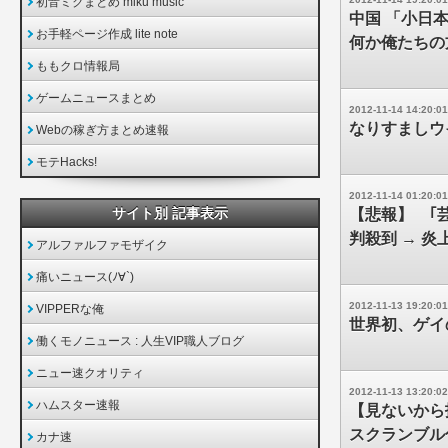
初音ミクまとめ miku music
中国 「小日
お手軽ページ作成 lite note
何か俺たちの
ももクロ情報局
ゲームニュースまとめ
2012-11-14 14:20:01
なりすましウイ
Webの稼ぎ方まとめ速報
モテHacks!
2012-11-14 01:20:01
サイト別 記事表示
【悲報】 ｢芸
判殺到 → 炎
アルファルファモザイク
痛いニュース(ﾉ∀`)
2012-11-13 19:20:01
VIPPERな俺
世界初、ゲイ
働くモノニュース : 人生VIP職人ブログ
ニュー速クオリティ
2012-11-13 13:20:02
ハムスター速報
【見ないから
スクランブル
カナ速