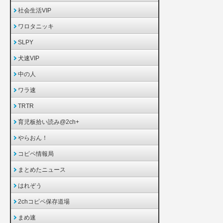
社会生活VIP
ワロタニッキ
SLPY
犬速VIP
中の人
ワラ速
TRTR
育児板拾い読み@2ch+
やらおん！
コピペ情報局
まとめたニュース
はれぞう
2chコピペ保存道場
まめ速