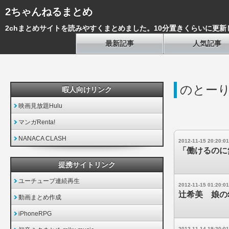
2ちゃんねるまとめ
2chまとめサイトを読みやすくまとめました。10分置きくらいに更新
最新記事
人気記事
のとー
暇人向けリンク
映画見放題Hulu
マンガRenta!
NANACA CLASH
2012-11-15 20:20:01
「働けるのに無
提携サイトリンク
ユーチューブ連続再生
2012-11-15 01:20:01
辻希美 娘の
動画まとめ作成
iPhoneRPG
2012-11-14 19:20:01