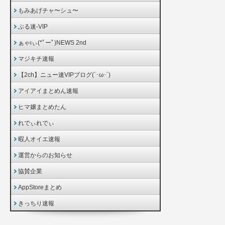
もみあげチャ〜シュ〜
ぶる速-VIP
ぁゃιぃ(*ﾟーﾟ)NEWS 2nd
マジキチ速報
【2ch】ニュー速VIPブログ(`･ω･´)
アイアイまとめん速報
ヒマ嬢まとめたん
れでぃれでぃ
暇人オイエ速報
運営からのお知らせ
協賛企業
AppStoreまとめ
きっちり速報