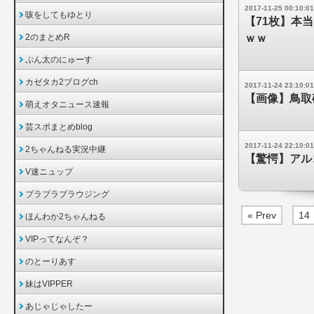
2017-11-25 00:10:01
咳をしてもゆとり
【71枚】本
2のまとめR
ｗｗ
ぷん太のにゅーす
カゼタカ2ブログch
2017-11-24 23:10:01
【画像】鳥取
萌えオタニュース速報
芸スポまとめblog
2017-11-24 22:10:01
2ちゃんねる実況中継
【驚愕】アル
V速ニュップ
ブラブラブラウジング
« Prev
14
ほんわか2ちゃんねる
VIPってなんぞ？
のとーりあす
妹はVIPPER
あじゃじゃしたー