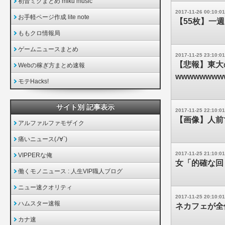
初音ミクまとめ miku music
2017-11-26 00:10:01
お手軽ページ作成 lite note
【55枚】一
ももクロ情報局
ゲームニュースまとめ
2017-11-25 23:10:01
【悲報】東大
Webの稼ぎ方まとめ速報
wwwwwwww
モテHacks!
サイト別 記事表示
2017-11-25 22:10:01
【画像】人前
アルファルファモザイク
痛いニュース(ﾉ∀`)
2017-11-25 21:10:01
VIPPERな俺
女「的確な回
働くモノニュース : 人生VIP職人ブログ
ニュー速クオリティ
2017-11-25 20:10:01
ハムスター速報
ネカフェが全
カナ速