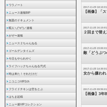
ワラノート
2017-11-25 18:10:01
【画像】「ス
ニュース速報BIP
無題のドキュメント
暇人＼(^o^)／速報
2017-11-25 16:10:01
２回まで替え
がぞ〜速報
ニュース２ちゃんねる
2017-11-25 15:00:01
ゴールデンタイムズ
敵「どうぶつ
今日もやられやく
ライフハックちゃんねる弐式
2017-11-25 14:30:01
女から嫌われ
時は来た！それだけだ
ニコニコVIP2ch
フライドチキンは空をとぶ
2017-11-25 09:50:01
【画像】3年
はちま起稿
ニュー速VIPコレクション