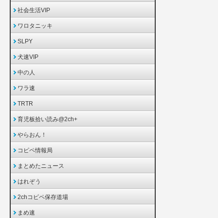
社会生活VIP
ワロタニッキ
SLPY
犬速VIP
中の人
ワラ速
TRTR
育児板拾い読み@2ch+
やらおん！
コピペ情報局
まとめたニュース
はれぞう
2chコピペ保存道場
まめ速