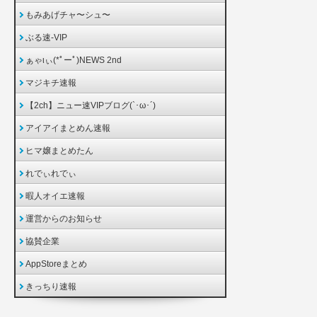
もみあげチャ〜シュ〜
ぶる速-VIP
ぁゃιぃ(*ﾟーﾟ)NEWS 2nd
マジキチ速報
【2ch】ニュー速VIPブログ(`･ω･´)
アイアイまとめん速報
ヒマ嬢まとめたん
れでぃれでぃ
暇人オイエ速報
運営からのお知らせ
協賛企業
AppStoreまとめ
きっちり速報