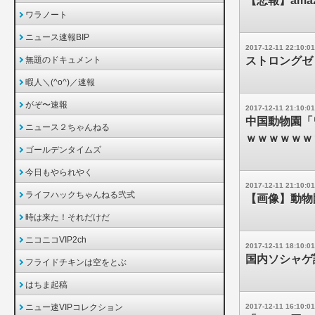
【悲報】am
ワラノート
ニュース速報BIP
2017-12-11 22:10:01
無題のドキュメント
ストロングゼ
暇人＼(^o^)／速報
がぞ〜速報
2017-12-11 21:10:01
中国動物園「
ニュース２ちゃんねる
ｗｗｗｗｗｗ
ゴールデンタイムズ
今日もやられやく
2017-12-11 21:10:01
ライフハックちゃんねる弐式
【画像】動物
時は来た！それだけだ
ニコニコVIP2ch
2017-12-11 18:10:01
国内ソシャゲ課
フライドチキンは空をとぶ
はちま起稿
ニュー速VIPコレクション
2017-12-11 16:10:01