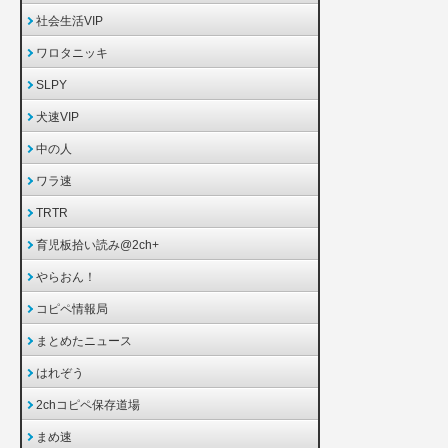
社会生活VIP
ワロタニッキ
SLPY
犬速VIP
中の人
ワラ速
TRTR
育児板拾い読み@2ch+
やらおん！
コピペ情報局
まとめたニュース
はれぞう
2chコピペ保存道場
まめ速