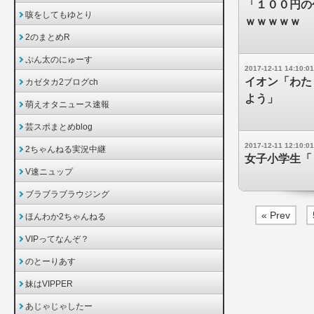
「１００円の
咳をしてもゆとり
ｗｗｗｗｗ
2のまとめR
ぷん太のにゅーす
2017-12-11 14:10:01
イオン「わた
カゼタカ2ブログch
よう」
萌えオタニュース速報
芸スポまとめblog
2017-12-11 12:10:01
2ちゃんねる実況中継
女子小学生「
V速ニュップ
ブラブラブラウジング
« Prev
ほんわか2ちゃんねる
VIPってなんぞ？
のとーりあす
妹はVIPPER
あじゃじゃしたー