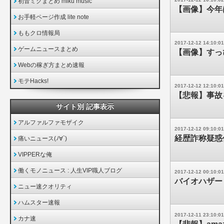
初音ミクまとめ miku music
【画像】今年
お手軽ページ作成 lite note
ももクロ情報局
2017-12-12 14:10:01
ゲームニュースまとめ
【画像】すっ
Webの稼ぎ方まとめ速報
モテHacks!
2017-12-12 12:10:01
【悲報】事故
サイト別 記事表示
アルファルファモザイク
2017-12-12 09:10:01
経歴詐称疑惑
痛いニュース(ﾉ∀`)
VIPPERな俺
働くモノニュース : 人生VIP職人ブログ
2017-12-12 00:10:01
バイオハザー
ニュー速クオリティ
ハムスター速報
2017-12-11 23:10:01
カナ速