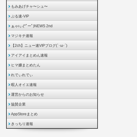
もみあげチャ〜シュ〜
ぶる速-VIP
ぁゃιぃ(*ﾟーﾟ)NEWS 2nd
マジキチ速報
【2ch】ニュー速VIPブログ(`･ω･´)
アイアイまとめん速報
ヒマ嬢まとめたん
れでぃれでぃ
暇人オイエ速報
運営からのお知らせ
協賛企業
AppStoreまとめ
きっちり速報