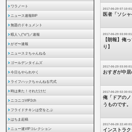
ワラノート
2017-06-29 07:10:01
医者「ソシャ
ニュース速報BIP
無題のドキュメント
暇人＼(^o^)／速報
2017-06-29 03:00:01
【朗報】俺っ
がぞ〜速報
り】
ニュース２ちゃんねる
ゴールデンタイムズ
2017-06-29 03:00:01
おすぎが中居
今日もやられやく
ライフハックちゃんねる弐式
時は来た！それだけだ
2017-06-29 02:30:01
俺「ドアのノッ
ニコニコVIP2ch
うものです。
フライドチキンは空をとぶ
はちま起稿
2017-06-28 22:40:01
ニュー速VIPコレクション
インストラクタ