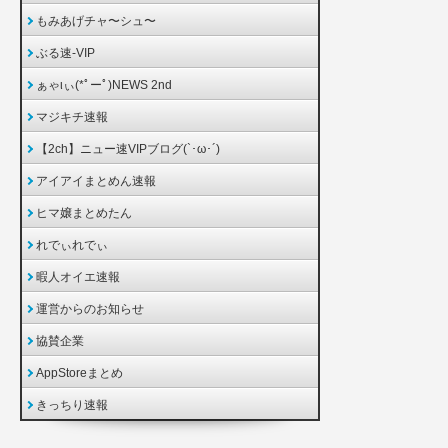
もみあげチャ〜シュ〜
ぶる速-VIP
ぁゃιぃ(*ﾟーﾟ)NEWS 2nd
マジキチ速報
【2ch】ニュー速VIPブログ(`･ω･´)
アイアイまとめん速報
ヒマ嬢まとめたん
れでぃれでぃ
暇人オイエ速報
運営からのお知らせ
協賛企業
AppStoreまとめ
きっちり速報