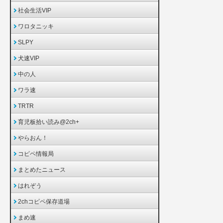
社会生活VIP
ワロタニッキ
SLPY
犬速VIP
中の人
ワラ速
TRTR
育児板拾い読み@2ch+
やらおん！
コピペ情報局
まとめたニュース
はれぞう
2chコピペ保存道場
まめ速