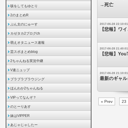
→死亡
咳をしてもゆとり
2のまとめR
ぷん太のにゅーす
2017-06-28 22:10:01
【悲報】ワイ
カゼタカ2ブログch
萌えオタニュース速報
2017-06-28 21:40:01
芸スポまとめblog
【悲報】Yo
2ちゃんねる実況中継
V速ニュップ
2017-06-28 21:10:01
最新のギャル
ブラブラブラウジング
ほんわか2ちゃんねる
VIPってなんぞ？
« Prev
23
のとーりあす
妹はVIPPER
あじゃじゃしたー