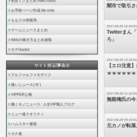
初音ミクまとめ miku music
闇市で取引さ
お手軽ページ作成 lite note
ももクロ情報局
2017-06-29 16:30:01
ゲームニュースまとめ
Twitter
ろ」
Webの稼ぎ方まとめ速報
モテHacks!
2017-06-29 12:10:01
サイト別 記事表示
【エロ注意】
ｗｗｗｗｗｗ
アルファルファモザイク
痛いニュース(ﾉ∀`)
2017-06-29 11:10:01
VIPPERな俺
無能俺氏の今
働くモノニュース : 人生VIP職人ブログ
ニュー速クオリティ
2017-06-29 09:10:01
ハムスター速報
元カノが転落
カナ速