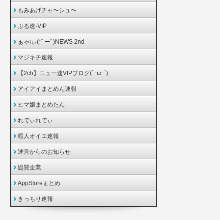
もみあげチャ〜シュ〜
ぶる速-VIP
ぁゃιぃ(*ﾟーﾟ)NEWS 2nd
マジキチ速報
【2ch】ニュー速VIPブログ(`･ω･´)
アイアイまとめん速報
ヒマ嬢まとめたん
れでぃれでぃ
暇人オイエ速報
運営からのお知らせ
協賛企業
AppStoreまとめ
きっちり速報