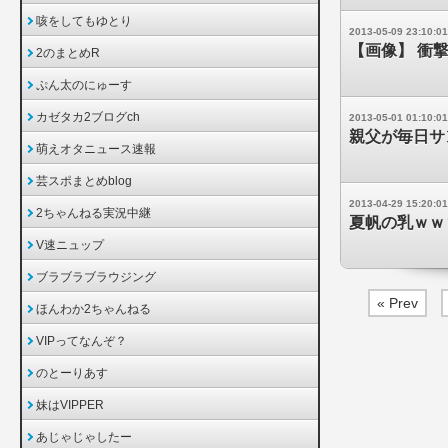
咳をしてもゆとり
2013-05-09 23:10:01
【画像】 衝
2のまとめR
ぷん太のにゅーす
カゼタカ2ブログch
2013-05-01 01:10:01
親父が毎日サ
萌えオタニュース速報
芸スポまとめblog
2013-04-29 15:20:01
2ちゃんねる実況中継
夏帆の乳ｗｗ
V速ニュップ
ブラブラブラウジング
« Prev
ほんわか2ちゃんねる
VIPってなんぞ？
のとーりあす
妹はVIPPER
あじゃじゃしたー