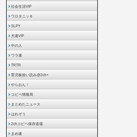
社会生活VIP
ワロタニッキ
SLPY
犬速VIP
中の人
ワラ速
TRTR
育児板拾い読み@2ch+
やらおん！
コピペ情報局
まとめたニュース
はれぞう
2chコピペ保存道場
まめ速