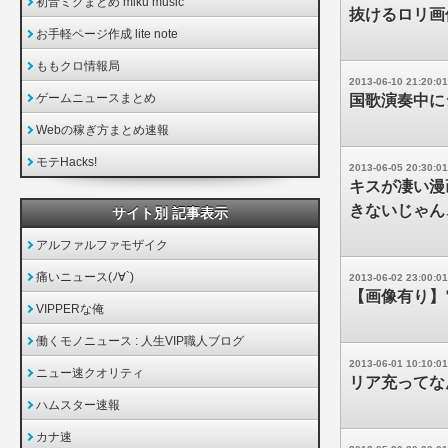
初音ミクまとめ miku music
抜けるロリ画
お手軽ページ作成 lite note
ももクロ情報局
2013-06-10 21:20:01
ゲームニュースまとめ
国歌演奏中に
Webの稼ぎ方まとめ速報
モテHacks!
2013-06-05 20:30:01
キスが凄い漫
きないじゃん
サイト別 記事表示
アルファルファモザイク
痛いニュース(ﾉ∀`)
2013-06-02 23:00:01
【画像有り】
VIPPERな俺
働くモノニュース : 人生VIP職人ブログ
2013-06-01 10:10:01
ニュー速クオリティ
リア充ってな
ハムスター速報
カナ速