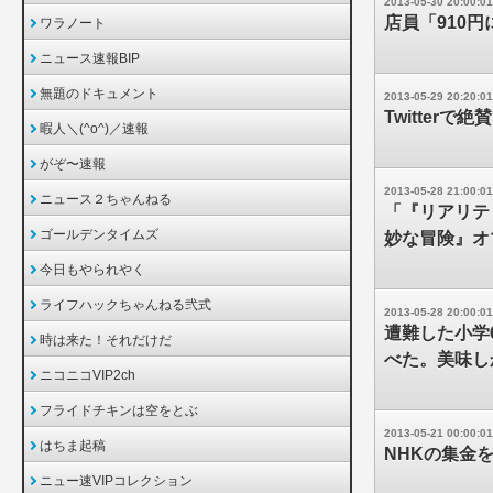
2013-05-30 20:00:01
店員「910円
ワラノート
ニュース速報BIP
無題のドキュメント
2013-05-29 20:20:01
Twitter
暇人＼(^o^)／速報
がぞ〜速報
2013-05-28 21:00:01
ニュース２ちゃんねる
「『リアリテ
ゴールデンタイムズ
妙な冒険』オ
今日もやられやく
ライフハックちゃんねる弐式
2013-05-28 20:00:01
遭難した小学
時は来た！それだけだ
べた。美味し
ニコニコVIP2ch
フライドチキンは空をとぶ
2013-05-21 00:00:01
はちま起稿
NHKの集金
ニュー速VIPコレクション