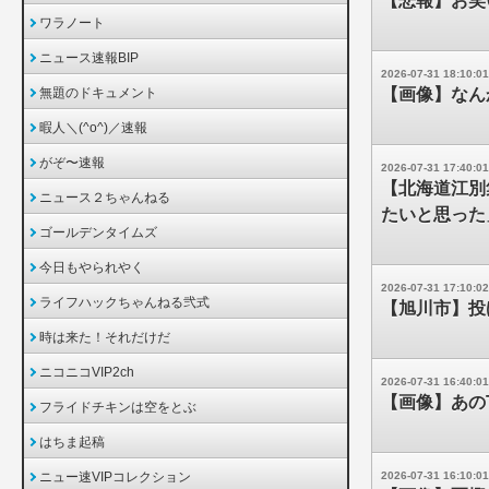
【悲報】お笑
ワラノート
ニュース速報BIP
2026-07-31 18:10:01
無題のドキュメント
【画像】なん
暇人＼(^o^)／速報
がぞ〜速報
2026-07-31 17:40:01
【北海道江別
ニュース２ちゃんねる
たいと思った
ゴールデンタイムズ
今日もやられやく
2026-07-31 17:10:02
ライフハックちゃんねる弐式
【旭川市】投
時は来た！それだけだ
ニコニコVIP2ch
2026-07-31 16:40:01
【画像】あの
フライドチキンは空をとぶ
はちま起稿
ニュー速VIPコレクション
2026-07-31 16:10:01