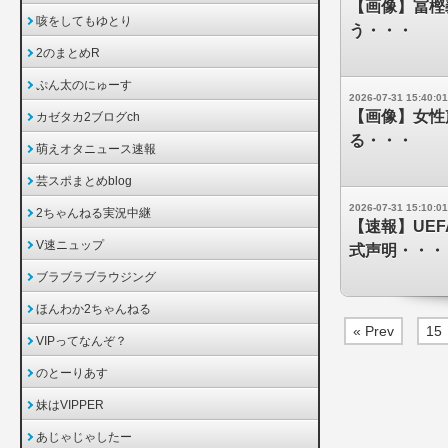
【画像】冨樫
咳をしてもゆとり
う・・・
2のまとめR
ぷん太のにゅーす
2026-07-31 15:40:01
【画像】女性
カゼタカ2ブログch
る・・・
萌えオタニュース速報
芸スポまとめblog
2026-07-31 15:10:01
2ちゃんねる実況中継
【速報】UE
V速ニュップ
式声明・・・
ブラブラブラウジング
ほんわか2ちゃんねる
« Prev
15
VIPってなんぞ？
のとーりあす
妹はVIPPER
あじゃじゃしたー