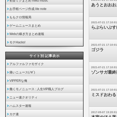
初音ミクまとめ miku music
あうとおおお
お手軽ページ作成 lite note
ももクロ情報局
2021-07-21 17:10:01
ゲームニュースまとめ
らぶらいぶす
Webの稼ぎ方まとめ速報
モテHacks!
2021-07-21 17:10:01
ゴジラ
サイト別 記事表示
アルファルファモザイク
2021-07-21 17:10:01
ゾンサガ最終
痛いニュース(ﾉ∀`)
VIPPERな俺
働くモノニュース : 人生VIP職人ブログ
2021-07-21 17:10:01
ミスドおわる
ニュー速クオリティ
ハムスター速報
2017-09-07 19:20:01
カナ速