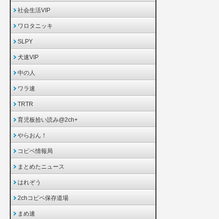
社会生活VIP
ワロタニッキ
SLPY
犬速VIP
中の人
ワラ速
TRTR
育児板拾い読み@2ch+
やらおん！
コピペ情報局
まとめたニュース
はれぞう
2chコピペ保存道場
まめ速