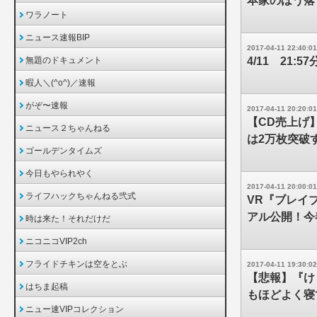
本家のほう落
ワラノート
ニュース速報BIP
2017-04-11 22:40:01
無題のドキュメント
4/11 21:
暇人＼(^o^)／速報
がぞ〜速報
2017-04-11 20:20:01
【CD売上げ
ニュース２ちゃんねる
は2万枚突破
ゴールデンタイムズ
今日もやられやく
2017-04-11 20:00:01
ライフハックちゃんねる弐式
VR『ブレイブウ
アル公開！今
時は来た！それだけだ
ニコニコVIP2ch
フライドチキンは空をとぶ
2017-04-11 19:30:02
【悲報】『け
はちま起稿
もほどよく寝
ニュー速VIPコレクション