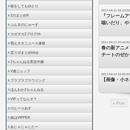
咳をしてもゆとり
2017-04-11 02:10:02
2のまとめR
『フレームア
喘いだり、や
ぷん太のにゅーす
カゼタカ2ブログch
2017-04-11 00:40:01
萌えオタニュース速報
春の新アニメ
芸スポまとめblog
チートのぜか
2ちゃんねる実況中継
V速ニュップ
2017-04-10 23:50:02
【画像・小ネ
ブラブラブラウジング
ほんわか2ちゃんねる
VIPってなんぞ？
« Prev
のとーりあす
妹はVIPPER
あじゃじゃしたー