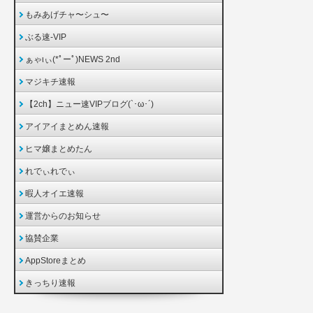
もみあげチャ〜シュ〜
ぶる速-VIP
ぁゃιぃ(*ﾟーﾟ)NEWS 2nd
マジキチ速報
【2ch】ニュー速VIPブログ(`･ω･´)
アイアイまとめん速報
ヒマ嬢まとめたん
れでぃれでぃ
暇人オイエ速報
運営からのお知らせ
協賛企業
AppStoreまとめ
きっちり速報