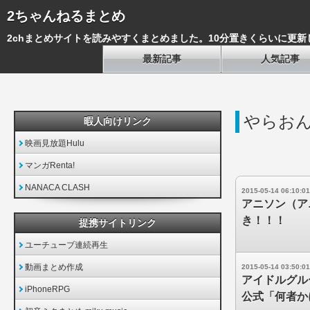
2ちゃんねるまとめ
2chまとめサイトを読みやすくまとめました。10分置きくらいに更新
最新記事
人気記事
やらお
暇人向けリンク
映画見放題Hulu
マンガRenta!
NANACA CLASH
2015-05-14 06:10:01
アニソン（ア
き！！！
提携サイトリンク
ユーチューブ連続再生
動画まとめ作成
2015-05-14 03:50:01
アイドルグル
iPhoneRPG
公式「何者か