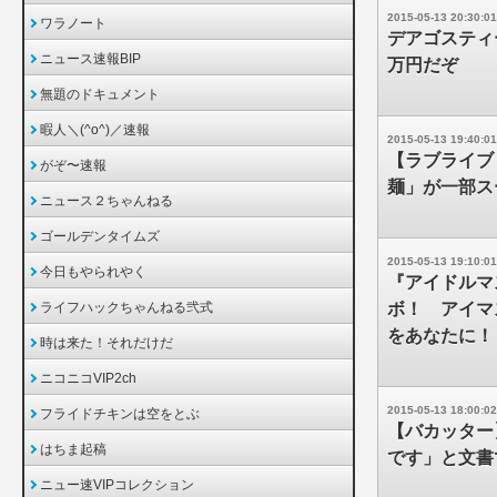
2015-05-13 20:30:01
ワラノート
デアゴスティ
ニュース速報BIP
万円だぞ
無題のドキュメント
暇人＼(^o^)／速報
2015-05-13 19:40:01
【ラブライブ
がぞ〜速報
麺」が一部ス
ニュース２ちゃんねる
ゴールデンタイムズ
2015-05-13 19:10:01
今日もやられやく
『アイドルマ
ライフハックちゃんねる弐式
ボ！ アイマ
をあなたに！
時は来た！それだけだ
ニコニコVIP2ch
2015-05-13 18:00:02
フライドチキンは空をとぶ
【バカッター
はちま起稿
です」と文書
ニュー速VIPコレクション