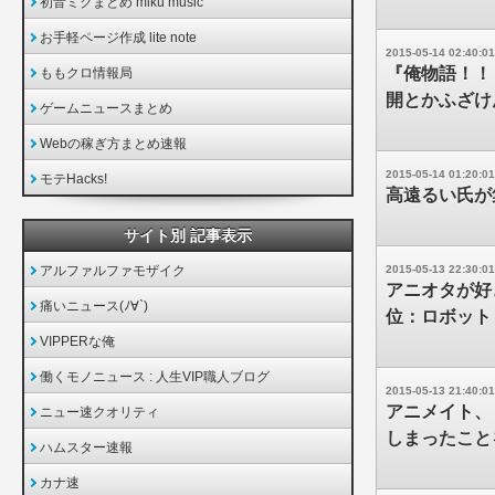
初音ミクまとめ miku music
お手軽ページ作成 lite note
2015-05-14 02:40:01
『俺物語！！
ももクロ情報局
開とかふざけ
ゲームニュースまとめ
Webの稼ぎ方まとめ速報
2015-05-14 01:20:01
モテHacks!
高遠るい氏が
サイト別 記事表示
アルファルファモザイク
2015-05-13 22:30:01
アニオタが好
痛いニュース(ﾉ∀`)
位：ロボット
VIPPERな俺
働くモノニュース : 人生VIP職人ブログ
2015-05-13 21:40:01
アニメイト、
ニュー速クオリティ
しまったこと
ハムスター速報
カナ速