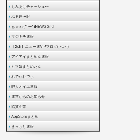
もみあげチャ〜シュ〜
ぶる速-VIP
ぁゃιぃ(*ﾟーﾟ)NEWS 2nd
マジキチ速報
【2ch】ニュー速VIPブログ(`･ω･´)
アイアイまとめん速報
ヒマ嬢まとめたん
れでぃれでぃ
暇人オイエ速報
運営からのお知らせ
協賛企業
AppStoreまとめ
きっちり速報