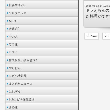
社会生活VIP
2015-05-13 14:10:01
ドラえもんの
ワロタニッキ
た料理ができ
SLPY
犬速VIP
« Prev
23
中の人
ワラ速
TRTR
育児板拾い読み@2ch+
やらおん！
コピペ情報局
まとめたニュース
はれぞう
2chコピペ保存道場
まめ速