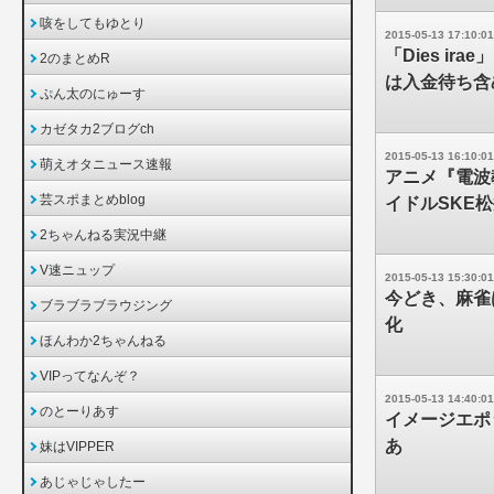
咳をしてもゆとり
2015-05-13 17:10:01
「Dies i
2のまとめR
は入金待ち含
ぷん太のにゅーす
カゼタカ2ブログch
2015-05-13 16:10:01
萌えオタニュース速報
アニメ『電波
芸スポまとめblog
イドルSKE
2ちゃんねる実況中継
V速ニュップ
2015-05-13 15:30:01
今どき、麻雀
ブラブラブラウジング
化
ほんわか2ちゃんねる
VIPってなんぞ？
2015-05-13 14:40:01
のとーりあす
イメージエポッ
あ
妹はVIPPER
あじゃじゃしたー