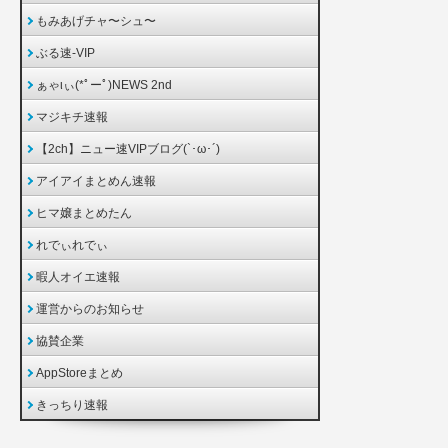
もみあげチャ〜シュ〜
ぶる速-VIP
ぁゃιぃ(*ﾟーﾟ)NEWS 2nd
マジキチ速報
【2ch】ニュー速VIPブログ(`･ω･´)
アイアイまとめん速報
ヒマ嬢まとめたん
れでぃれでぃ
暇人オイエ速報
運営からのお知らせ
協賛企業
AppStoreまとめ
きっちり速報