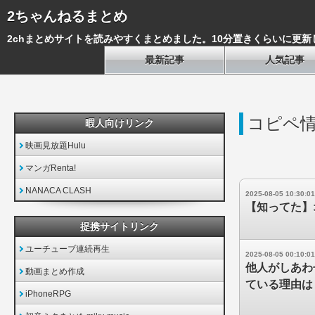
2ちゃんねるまとめ
2chまとめサイトを読みやすくまとめました。10分置きくらいに更新
最新記事
人気記事
コピペ
暇人向けリンク
映画見放題Hulu
マンガRenta!
NANACA CLASH
2025-08-05 10:30:01
【知ってた】
提携サイトリンク
ユーチューブ連続再生
2025-08-05 00:10:01
他人がしあわ
動画まとめ作成
ている理由は
iPhoneRPG