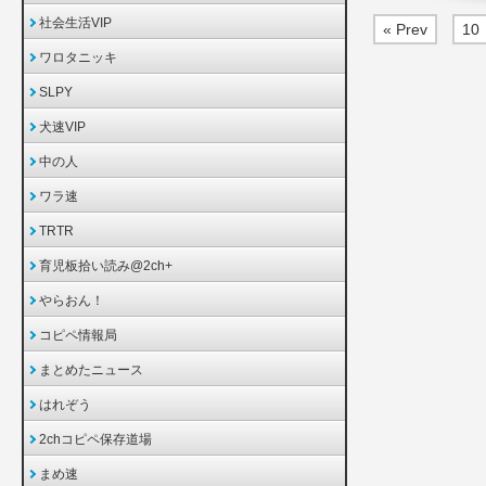
社会生活VIP
« Prev
10
ワロタニッキ
SLPY
犬速VIP
中の人
ワラ速
TRTR
育児板拾い読み@2ch+
やらおん！
コピペ情報局
まとめたニュース
はれぞう
2chコピペ保存道場
まめ速