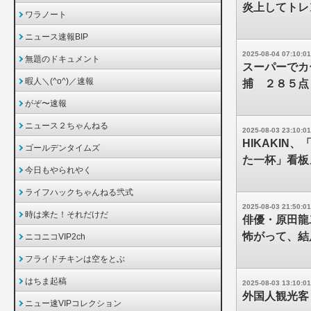
炎上してトレ
ワラノート
ニュース速報BIP
2025-08-04 07:10:01
無題のドキュメント
スーパーでカ
暇人＼(^o^)／速報
捕 ２８５点
がぞ〜速報
ニュース２ちゃんねる
2025-08-03 23:10:01
HIKAKI
ゴールデンタイムズ
た一杯」看板
今日もやられやく
ライフハックちゃんねる弐式
2025-08-03 21:50:01
時は来た！それだけだ
俳優・原田龍
怖がって、結
ニコニコVIP2ch
フライドチキンは空をとぶ
はちま起稿
2025-08-03 13:10:01
外国人観光客
ニュー速VIPコレクション