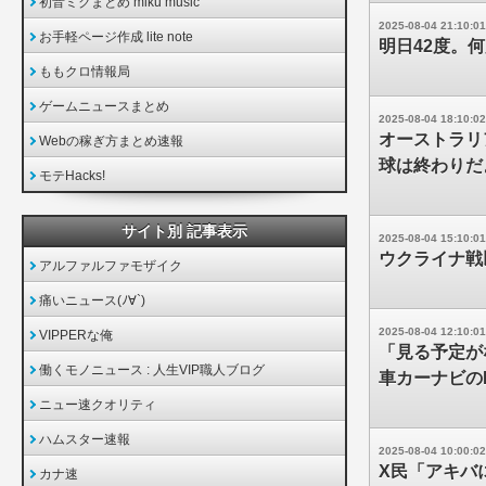
初音ミクまとめ miku music
2025-08-04 21:10:01
お手軽ページ作成 lite note
明日42度。
ももクロ情報局
ゲームニュースまとめ
2025-08-04 18:10:02
オーストラリ
Webの稼ぎ方まとめ速報
球は終わりだ
モテHacks!
サイト別 記事表示
2025-08-04 15:10:01
ウクライナ戦
アルファルファモザイク
痛いニュース(ﾉ∀`)
2025-08-04 12:10:01
VIPPERな俺
「見る予定が
働くモノニュース : 人生VIP職人ブログ
車カーナビの
ニュー速クオリティ
ハムスター速報
2025-08-04 10:00:02
X民「アキバ
カナ速