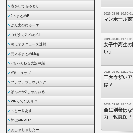
咳をしてもゆとり
2025-08-03 10:50:01
2のまとめR
マンホール落
ぷん太のにゅーす
カゼタカ2ブログch
2025-08-03 01:10:01
萌えオタニュース速報
女子中高生の
い」
芸スポまとめblog
2ちゃんねる実況中継
2025-08-02 22:10:01
V速ニュップ
三大ウザいア
ブラブラブラウジング
は？
ほんわか2ちゃんねる
VIPってなんぞ？
2025-08-02 19:20:01
命に別状はな
のとーりあす
力 救急医「
妹はVIPPER
あじゃじゃしたー