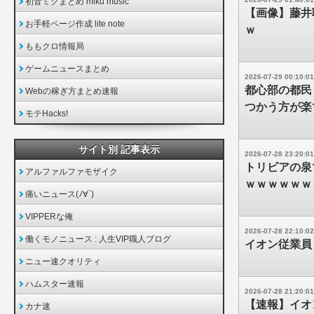
初音ミクまとめ miku music
【画像】藤井
お手軽ページ作成 lite note
ｗ
ももクロ情報局
ゲームニュースまとめ
2026-07-29 00:10:01
都心部の都民
Webの稼ぎ方まとめ速報
つかう方が楽
モテHacks!
サイト別 記事表示
2026-07-28 23:20:01
トリビアの泉
アルファルファモザイク
ｗｗｗｗｗｗ
痛いニュース(ﾉ∀`)
VIPPERな俺
2026-07-28 22:10:02
働くモノニュース : 人生VIP職人ブログ
イオン従業員
ニュー速クオリティ
ハムスター速報
2026-07-28 21:20:01
【速報】イオ
カナ速