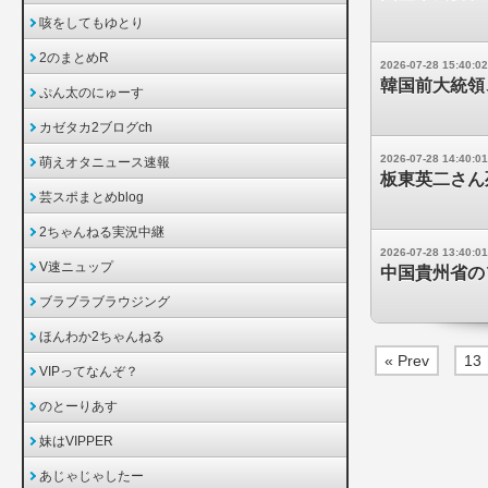
咳をしてもゆとり
2のまとめR
2026-07-28 15:40:02
韓国前大統領
ぷん太のにゅーす
カゼタカ2ブログch
2026-07-28 14:40:01
萌えオタニュース速報
板東英二さん
芸スポまとめblog
2ちゃんねる実況中継
2026-07-28 13:40:01
V速ニュップ
中国貴州省の
ブラブラブラウジング
ほんわか2ちゃんねる
« Prev
13
VIPってなんぞ？
のとーりあす
妹はVIPPER
あじゃじゃしたー