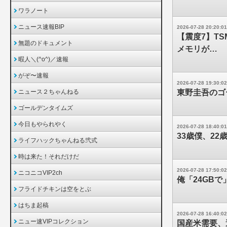
ワラノート
ニュース速報BIP
2026-07-28 20:20:01
【震度7】T
無題のドキュメント
メモリが…
暇人＼(^o^)／速報
がぞ〜速報
2026-07-28 19:30:02
ニュース２ちゃんねる
東野圭吾のゴ
ゴールデンタイムズ
今日もやられやく
2026-07-28 18:40:01
33歳僕、2
ライフハックちゃんねる弐式
時は来た！それだけだ
2026-07-28 17:50:02
ニコニコVIP2ch
俺「24GB
フライドチキンは空をとぶ
はちま起稿
2026-07-28 16:40:02
ニュー速VIPコレクション
国産米需要、