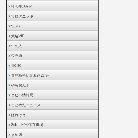
社会生活VIP
ワロタニッキ
SLPY
犬速VIP
中の人
ワラ速
TRTR
育児板拾い読み@2ch+
やらおん！
コピペ情報局
まとめたニュース
はれぞう
2chコピペ保存道場
まめ速