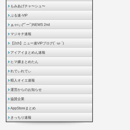
もみあげチャ〜シュ〜
ぶる速-VIP
ぁゃιぃ(*ﾟーﾟ)NEWS 2nd
マジキチ速報
【2ch】ニュー速VIPブログ(`･ω･´)
アイアイまとめん速報
ヒマ嬢まとめたん
れでぃれでぃ
暇人オイエ速報
運営からのお知らせ
協賛企業
AppStoreまとめ
きっちり速報