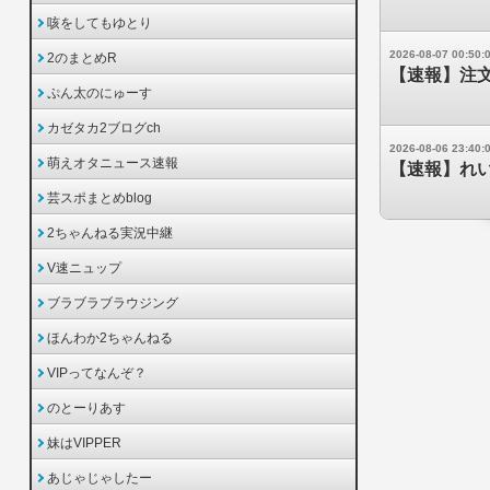
咳をしてもゆとり
2026-08-07 00:50:
2のまとめR
【速報】注
ぷん太のにゅーす
カゼタカ2ブログch
2026-08-06 23:40:
萌えオタニュース速報
【速報】れ
芸スポまとめblog
2ちゃんねる実況中継
V速ニュップ
ブラブラブラウジング
ほんわか2ちゃんねる
VIPってなんぞ？
のとーりあす
妹はVIPPER
あじゃじゃしたー