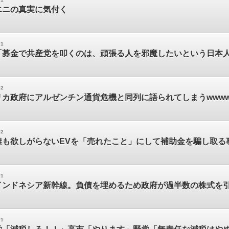
エニの真実に気付く
01
「募金で共産党を叩くのは、頑張る人を邪魔したいという日本
02
カ政府にアルゼンチン通貨危機と同列に語られてしまうwwww
02
誰も欲しがらないEVを「売れたこと」にして補助金を騙し取る
01
インドネシア新幹線。負債を埋めるため政府が過半数の株式を
01