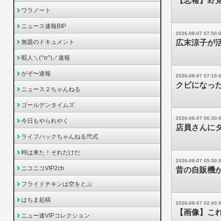
【悲報】野
ワラノート
ニュース速報BIP
2026-08-07 07:50:
無題のドキュメント
広末涼子が
暇人＼(^o^)／速報
がぞ〜速報
2026-08-07 07:10:
クビになっ
ニュース２ちゃんねる
ゴールデンタイムズ
2026-08-07 06:30:
今日もやられやく
店員さんに
ライフハックちゃんねる弐式
時は来た！それだけだ
2026-08-07 05:30:
ニコニコVIP2ch
昔の自販機
フライドチキンは空をとぶ
はちま起稿
2026-08-07 02:40:
【画像】こ
ニュー速VIPコレクション