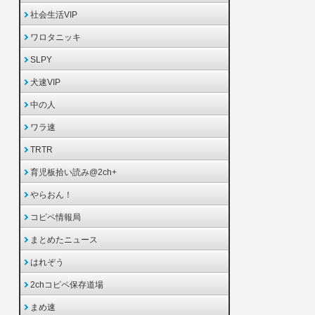
社会生活VIP
ワロタニッキ
SLPY
犬速VIP
中の人
ワラ速
TRTR
育児板拾い読み@2ch+
やらおん！
コピペ情報局
まとめたニュース
はれぞう
2chコピペ保存道場
まめ速