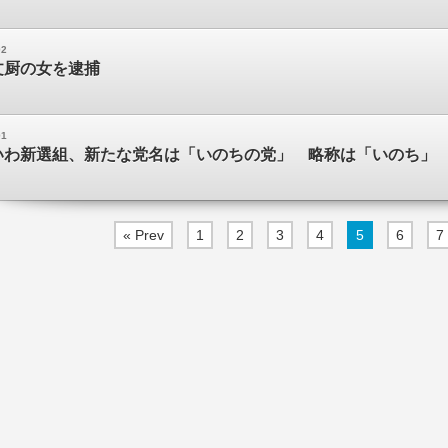
02
文厨の女を逮捕
01
いわ新選組、新たな党名は「いのちの党」 略称は「いのち」
« Prev
1
2
3
4
5
6
7