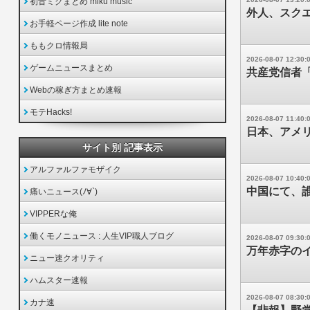
初音ミクまとめ miku music
外人、スク
お手軽ページ作成 lite note
ももクロ情報局
2026-08-07 12:30:
ゲームニュースまとめ
共産党信者
Webの稼ぎ方まとめ速報
モテHacks!
2026-08-07 11:40:
日本、アメリ
サイト別 記事表示
アルファルファモザイク
2026-08-07 10:40:
中国にて、
痛いニュース(ﾉ∀`)
VIPPERな俺
働くモノニュース : 人生VIP職人ブログ
2026-08-07 09:30:
万年赤字の
ニュー速クオリティ
ハムスター速報
2026-08-07 08:30:
カナ速