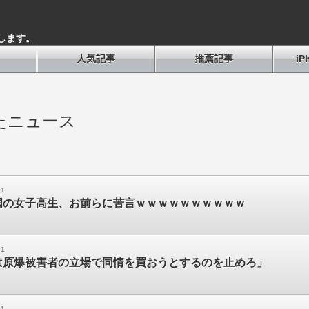
します。
人気記事
推薦記事
i
たニュース
01
国の女子高生、お前らに苦言ｗｗｗｗｗｗｗｗｗｗ
01
は原爆被害者の立場で同情を買おうとするのを止めろ」
01