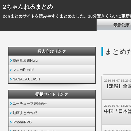
2ちゃんねるまとめ
2chまとめサイトを読みやすくまとめました。10分置きくらいに更新
最新記事
まとめ
暇人向けリンク
映画見放題Hulu
マンガRenta!
NANACA CLASH
2026-08-07 15:20:
【速報】全
提携サイトリンク
ユーチューブ連続再生
2026-08-07 14:20:
中国「日本
動画まとめ作成
iPhoneRPG
2026-08-07 13:20: