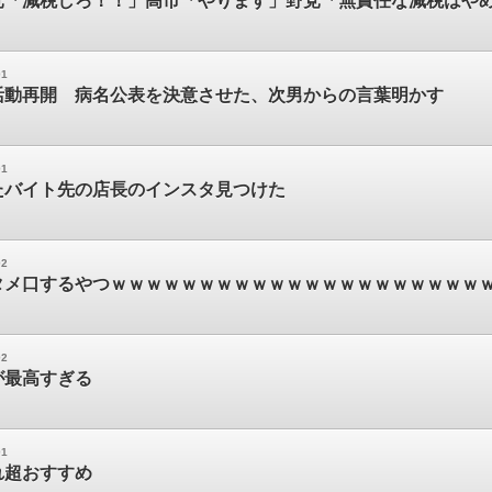
党「減税しろ！！」高市「やります」野党「無責任な減税はや
01
活動再開 病名公表を決意させた、次男からの言葉明かす
01
たバイト先の店長のインスタ見つけた
02
タメ口するやつｗｗｗｗｗｗｗｗｗｗｗｗｗｗｗｗｗｗｗｗｗ
02
が最高すぎる
01
れ超おすすめ