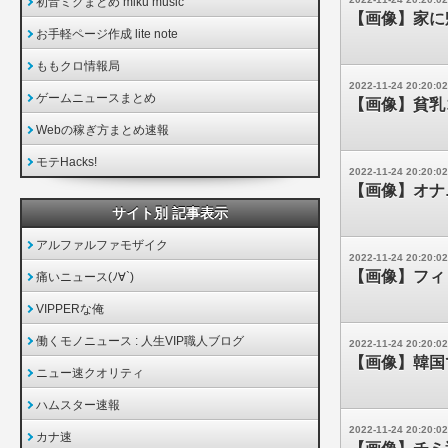
初音ミクまとめ miku music
【画像】家に
お手軽ページ作成 lite note
ももクロ情報局
2022-11-24 20:20:02
ゲームニュースまとめ
【画像】貧乳
Webの稼ぎ方まとめ速報
モテHacks!
2022-11-24 20:20:02
【画像】オナ
サイト別 記事表示
アルファルファモザイク
2022-11-24 20:20:02
【画像】フィ
痛いニュース(ﾉ∀`)
VIPPERな俺
働くモノニュース : 人生VIP職人ブログ
2022-11-24 20:20:02
【画像】韓国
ニュー速クオリティ
ハムスター速報
2022-11-24 20:20:02
カナ速