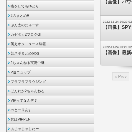
【画像】パワ
咳をしてもゆとり
2のまとめR
2022-11-24 20:20:02
ぷん太のにゅーす
【画像】SP
カゼタカ2ブログch
萌えオタニュース速報
2022-11-24 20:20:02
【画像】最新
芸スポまとめblog
2ちゃんねる実況中継
V速ニュップ
« Prev
ブラブラブラウジング
ほんわか2ちゃんねる
VIPってなんぞ？
のとーりあす
妹はVIPPER
あじゃじゃしたー