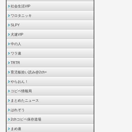
社会生活VIP
ワロタニッキ
SLPY
犬速VIP
中の人
ワラ速
TRTR
育児板拾い読み@2ch+
やらおん！
コピペ情報局
まとめたニュース
はれぞう
2chコピペ保存道場
まめ速