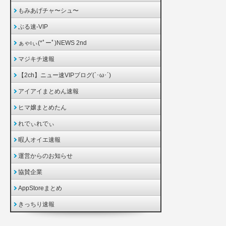
もみあげチャ〜シュ〜
ぶる速-VIP
ぁゃιぃ(*ﾟーﾟ)NEWS 2nd
マジキチ速報
【2ch】ニュー速VIPブログ(`･ω･´)
アイアイまとめん速報
ヒマ嬢まとめたん
れでぃれでぃ
暇人オイエ速報
運営からのお知らせ
協賛企業
AppStoreまとめ
きっちり速報