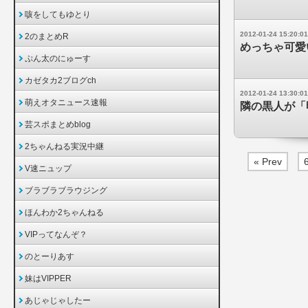
咳をしてもゆとり
2012-01-24 15:20:01
2のまとめR
めっちゃ可愛
ぷん太のにゅーす
カゼタカ2ブログch
2012-01-24 13:30:01
萌えオタニュース速報
隣の黒人が「
芸スポまとめblog
2ちゃんねる実況中継
« Prev
V速ニュップ
ブラブラブラウジング
ほんわか2ちゃんねる
VIPってなんぞ？
のとーりあす
妹はVIPPER
あじゃじゃしたー