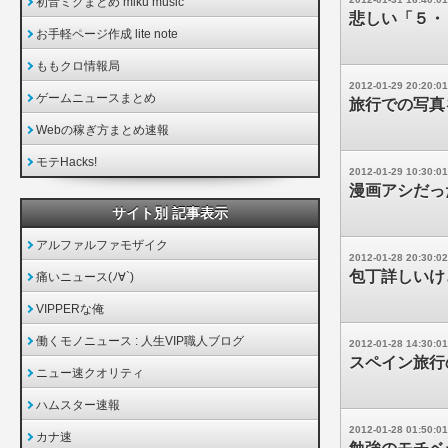
初音ミクまとめ miku music
悲しい「５・
お手軽ページ作成 lite note
ももクロ情報局
2012-01-29 20:20:01
ゲームニュースまとめ
旅行での写真
Webの稼ぎ方まとめ速報
モテHacks!
2012-01-29 10:30:01
漫画アシだっ
サイト別 記事表示
アルファルファモザイク
2012-01-28 20:30:02
包丁詳しいけ
痛いニュース(ﾉ∀`)
VIPPERな俺
働くモノニュース : 人生VIP職人ブログ
2012-01-28 14:30:01
スペイン旅行
ニュー速クオリティ
ハムスター速報
2012-01-28 01:50:01
カナ速