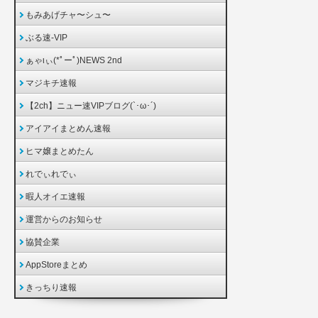
もみあげチャ〜シュ〜
ぶる速-VIP
ぁゃιぃ(*ﾟーﾟ)NEWS 2nd
マジキチ速報
【2ch】ニュー速VIPブログ(`･ω･´)
アイアイまとめん速報
ヒマ嬢まとめたん
れでぃれでぃ
暇人オイエ速報
運営からのお知らせ
協賛企業
AppStoreまとめ
きっちり速報