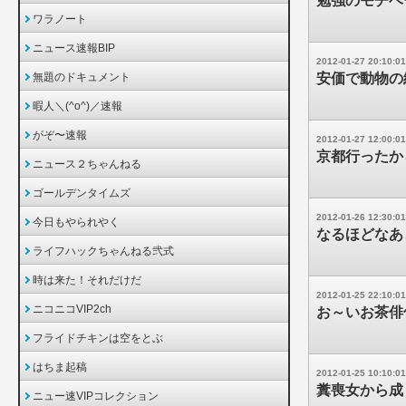
勉強のモチベ
ワラノート
ニュース速報BIP
2012-01-27 20:10:01
無題のドキュメント
安価で動物の
暇人＼(^o^)／速報
がぞ〜速報
2012-01-27 12:00:01
京都行ったか
ニュース２ちゃんねる
ゴールデンタイムズ
2012-01-26 12:30:01
今日もやられやく
なるほどなあ
ライフハックちゃんねる弐式
時は来た！それだけだ
2012-01-25 22:10:01
ニコニコVIP2ch
お～いお茶俳
フライドチキンは空をとぶ
はちま起稿
2012-01-25 10:10:01
糞喪女から成
ニュー速VIPコレクション