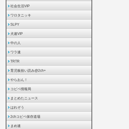
社会生活VIP
ワロタニッキ
SLPY
犬速VIP
中の人
ワラ速
TRTR
育児板拾い読み@2ch+
やらおん！
コピペ情報局
まとめたニュース
はれぞう
2chコピペ保存道場
まめ速